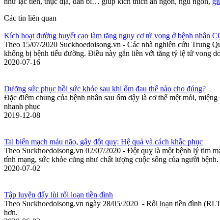
như lạc tiên, thục địa, đan bì… giúp kích thích ăn ngon, ngủ ngon,
gi
Các tin liên quan
Kích hoạt đường huyết cao làm tăng nguy cơ tử vong ở bệnh nhân
Theo 15/07/2020 Suckhoedoisong.vn - Các nhà nghiên cứu Trung Quố
không bị bệnh tiểu đường. Điều này gắn liền với tăng tỷ lệ tử vong
2020-07-16
Dưỡng sức phục hồi sức khỏe sau khi ốm đau thế nào cho đúng?
Đặc điểm chung của bệnh nhân sau ốm dậy là cơ thể mệt mỏi, miệng đ
nhanh phục
2019-12-08
Tai biến mạch máu não, gây đột quỵ: Hệ quả và cách khắc phục
Theo Suckhoedoisong.vn 02/07/2020 - Đột quỵ là một bệnh lý tim mạc
tính mạng, sức khỏe cũng như chất lượng cuộc sống của người bệnh.
2020-07-02
Tập luyện đẩy lùi rối loạn tiền đình
Theo Suckhoedoisong.vn ngày 28/05/2020 - Rối loạn tiền đình (RLTÐ) tên
hơn.