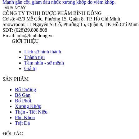
Mạnh gân cốt, giảm đau nhức xương khớp do viêm khớp.
MUA NGAY
CÔNG TY TNHH DƯỢC PHẨM BÌNH ĐÔNG
Cơ sở: 43/9 Mễ Cốc, Phường 15, Quận 8, TP. Hồ Chí Minh
Showroom: 11 Nguyễn Sĩ Cố, Phường 15, Quận 8, TP. Hồ Chí Minh
SĐT: (028)39.808.808
Email: info@binhdong.vn
GIỚI THIỆU
Lịch sử hình thành
Thành tựu
Tầm nhìn - sứ mệnh
Giá trị
SẢN PHẨM
Bổ Dưỡng
Bổ Gan
Bổ Phổi
Xương Khớp
Thận - Tiết Niệu
Phụ Khoa
Trật Đả
ĐỐI TÁC