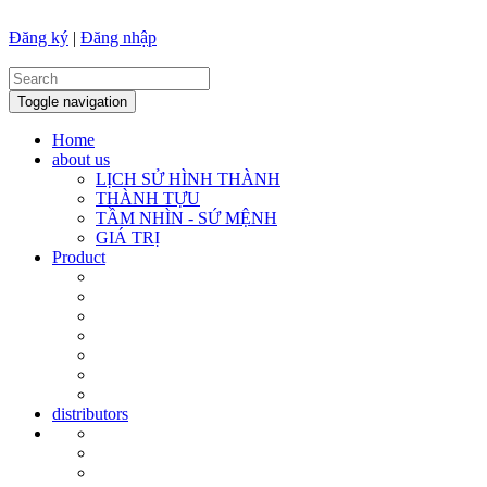
Đăng ký
|
Đăng nhập
Toggle navigation
Home
about us
LỊCH SỬ HÌNH THÀNH
THÀNH TỰU
TẦM NHÌN - SỨ MỆNH
GIÁ TRỊ
Product
distributors