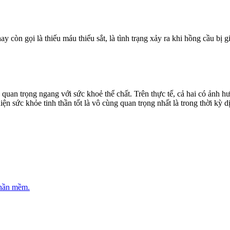
òn gọi là thiếu máu thiếu sắt, là tình trạng xảy ra khi hồng cầu bị giả
an trọng ngang với sức khoẻ thể chất. Trên thực tế, cả hai có ảnh hư
hiện sức khỏe tinh thần tốt là vô cùng quan trọng nhất là trong thời k
phần mềm.