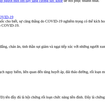
úp người mới ốm dậy tăng cường sức khỏe
để hồi phục nhanh nhất.
 COVID-19
c cho biết, sự căng thẳng do COVID-19 nghiêm trọng có thể kích ho
 do COVID-19.
ắng, chán ăn, tinh thần sụt giảm và ngại tiếp xúc với những người x
h nguy hiểm, liên quan đến tăng huyết áp, đái tháo đường, rối loạn 
 đầy đủ là hội chứng rối loạn chức năng tiền đình. Ðây là chứn