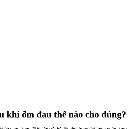
u khi ốm đau thế nào cho đúng?
khóa quan trọng để lấy lại sức lực tốt nhất trong thời gian ngắn. Tuy 