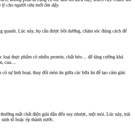
p lý cho người vừa mới ốm dậy.
ung quanh. Lúc này, họ cần được bồi dưỡng, chăm sóc đúng cách để
 loại thực phẩm có nhiều protein, chất béo… để tăng cường khả
tôm, cua…
có sự linh hoạt, thay đổi món ăn giữa các bữa ăn để tạo cảm giác
 thường mất chất điện giải dẫn đến suy nhược, mệt mỏi. Lúc này, trái
h sinh tố hoặc ép thành nước.