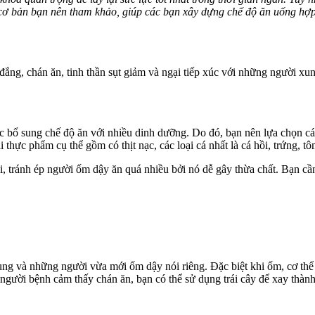
 cơ bản bạn nên tham khảo, giúp các bạn xây dựng chế độ ăn uống hợ
ắng, chán ăn, tinh thần sụt giảm và ngại tiếp xúc với những người x
bổ sung chế độ ăn với nhiều dinh dưỡng. Do đó, bạn nên lựa chọn các
 thực phẩm cụ thể gồm có thịt nạc, các loại cá nhất là cá hồi, trứng, 
 tránh ép người ốm dậy ăn quá nhiều bởi nó dễ gây thừa chất. Bạn cần 
chung và những người vừa mới ốm dậy nói riêng. Đặc biệt khi ốm, cơ thể
u người bệnh cảm thấy chán ăn, bạn có thể sử dụng trái cây để xay thàn