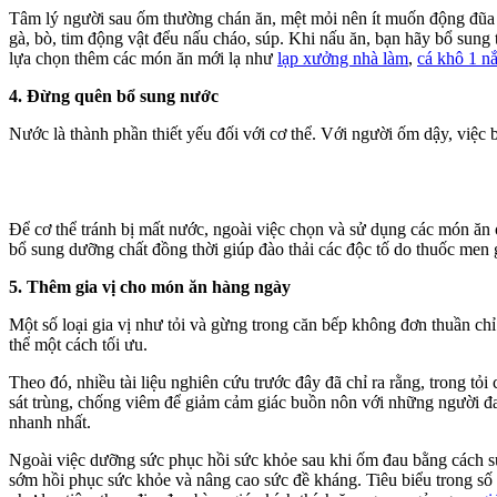
Tâm lý người sau ốm thường chán ăn, mệt mỏi nên ít muốn động đũa và
gà, bò, tim động vật đểu nấu cháo, súp. Khi nấu ăn, bạn hãy bổ sung
lựa chọn thêm các món ăn mới lạ như
lạp xưởng nhà làm
,
cá khô 1 n
4. Đừng quên bổ sung nước
Nước là thành phần thiết yếu đối với cơ thể. Với người ốm dậy, việc 
Để cơ thể tránh bị mất nước, ngoài việc chọn và sử dụng các món ăn
bổ sung dưỡng chất đồng thời giúp đào thải các độc tố do thuốc men 
5. Thêm gia vị cho món ăn hàng ngày
Một số loại gia vị như tỏi và gừng trong căn bếp không đơn thuần ch
thể một cách tối ưu.
Theo đó, nhiều tài liệu nghiên cứu trước đây đã chỉ ra rằng, trong t
sát trùng, chống viêm để giảm cảm giác buồn nôn với những người đ
nhanh nhất.
Ngoài việc dưỡng sức phục hồi sức khỏe sau khi ốm đau bằng cách 
sớm hồi phục sức khỏe và nâng cao sức đề kháng. Tiêu biểu trong số