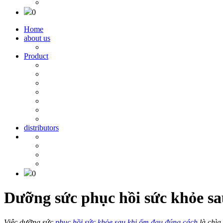
0
Home
about us
Product
distributors
0
Dưỡng sức phục hồi sức khỏe sa
Việc dưỡng sức
phục hồi sức khỏe sau khi ốm đau đúng cách
là chìa 