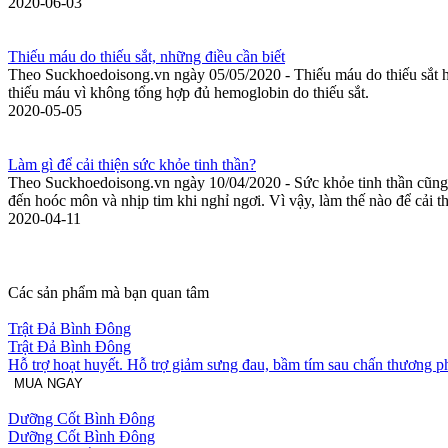
2020-06-03
Thiếu máu do thiếu sắt, những điều cần biết
Theo Suckhoedoisong.vn ngày 05/05/2020 - Thiếu máu do thiếu sắt hay c
thiếu máu vì không tổng hợp đủ hemoglobin do thiếu sắt.
2020-05-05
Làm gì để cải thiện sức khỏe tinh thần?
Theo Suckhoedoisong.vn ngày 10/04/2020 - Sức khỏe tinh thần cũng qu
đến hoóc môn và nhịp tim khi nghỉ ngơi. Vì vậy, làm thế nào để cải t
2020-04-11
Các sản phẩm mà bạn quan tâm
Trật Đả Bình Đông
Trật Đả Bình Đông
Hỗ trợ hoạt huyết. Hỗ trợ giảm sưng đau, bầm tím sau chấn thương 
MUA NGAY
Dưỡng Cốt Bình Đông
Dưỡng Cốt Bình Đông