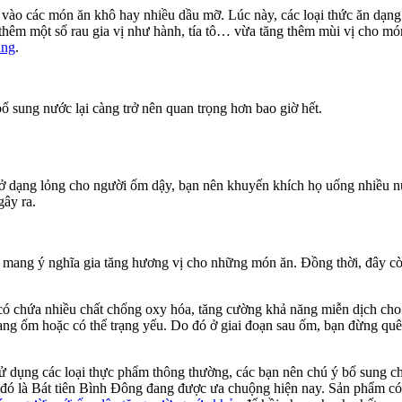
o các món ăn khô hay nhiều dầu mỡ. Lúc này, các loại thức ăn dạng lỏ
 thêm một số rau gia vị như hành, tía tô… vừa tăng thêm mùi vị cho mó
ắng
.
bổ sung nước lại càng trở nên quan trọng hơn bao giờ hết.
 ở dạng lỏng cho người ốm dậy, bạn nên khuyến khích họ uống nhiều nướ
gây ra.
ỉ mang ý nghĩa gia tăng hương vị cho những món ăn. Đồng thời, đây còn
ỏi có chứa nhiều chất chống oxy hóa, tăng cường khả năng miễn dịch cho 
ang ốm hoặc có thể trạng yếu. Do đó ở giai đoạn sau ốm, bạn đừng quê
sử dụng các loại thực phẩm thông thường, các bạn nên chú ý bổ sung 
 đó là Bát tiên Bình Đông đang được ưa chuộng hiện nay. Sản phẩm có 