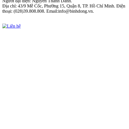
Người đại diện: Nguyễn Thành Danh.
Địa chỉ: 43/9 Mễ Cốc, Phường 15, Quận 8, TP. Hồ Chí Minh. Điện
thoại: (028)39.808.808. Email:info@binhdong.vn.
Xem chính sách sử dụng web