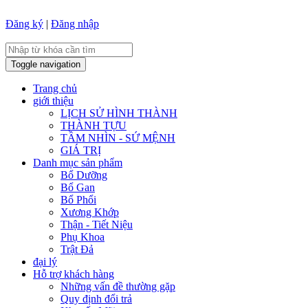
Đăng ký
|
Đăng nhập
Toggle navigation
Trang chủ
giới thiệu
LỊCH SỬ HÌNH THÀNH
THÀNH TỰU
TẦM NHÌN - SỨ MỆNH
GIÁ TRỊ
Danh mục sản phẩm
Bổ Dưỡng
Bổ Gan
Bổ Phổi
Xương Khớp
Thận - Tiết Niệu
Phụ Khoa
Trật Đả
đại lý
Hỗ trợ khách hàng
Những vấn đề thường gặp
Quy định đổi trả