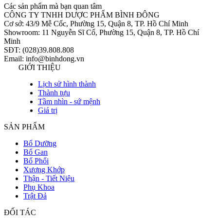
Các sản phẩm mà bạn quan tâm
CÔNG TY TNHH DƯỢC PHẨM BÌNH ĐÔNG
Cơ sở: 43/9 Mễ Cốc, Phường 15, Quận 8, TP. Hồ Chí Minh
Showroom: 11 Nguyễn Sĩ Cố, Phường 15, Quận 8, TP. Hồ Chí
Minh
SĐT: (028)39.808.808
Email: info@binhdong.vn
GIỚI THIỆU
Lịch sử hình thành
Thành tựu
Tầm nhìn - sứ mệnh
Giá trị
SẢN PHẨM
Bổ Dưỡng
Bổ Gan
Bổ Phổi
Xương Khớp
Thận - Tiết Niệu
Phụ Khoa
Trật Đả
ĐỐI TÁC