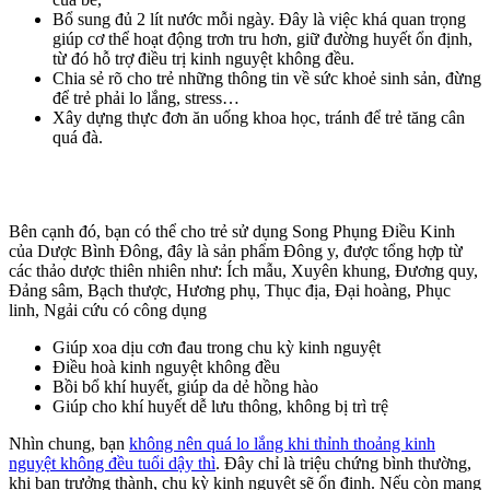
Bổ sung đủ 2 lít nước mỗi ngày. Đây là việc khá quan trọng
giúp cơ thể hoạt động trơn tru hơn, giữ đường huyết ổn định,
từ đó hỗ trợ điều trị kinh nguyệt không đều.
Chia sẻ rõ cho trẻ những thông tin về sức khoẻ sinh sản, đừng
để trẻ phải lo lắng, stress…
Xây dựng thực đơn ăn uống khoa học, tránh để trẻ tăng cân
quá đà.
Bên cạnh đó, bạn có thể cho trẻ sử dụng Song Phụng Điều Kinh
của Dược Bình Đông, đây là sản phẩm Đông y, được tổng hợp từ
các thảo dược thiên nhiên như: Ích mẫu, Xuyên khung, Đương quy,
Đảng sâm, Bạch thược, Hương phụ, Thục địa, Đại hoàng, Phục
linh, Ngải cứu có công dụng
Giúp xoa dịu cơn đau trong chu kỳ kinh nguyệt
Điều hoà kinh nguyệt không đều
Bồi bổ khí huyết, giúp da dẻ hồng hào
Giúp cho khí huyết dễ lưu thông, không bị trì trệ
Nhìn chung, bạn
không nên quá lo lắng khi thỉnh thoảng kinh
nguyệt không đều tuổi dậy thì
. Đây chỉ là triệu chứng bình thường,
khi bạn trưởng thành, chu kỳ kinh nguyệt sẽ ổn định. Nếu còn mang