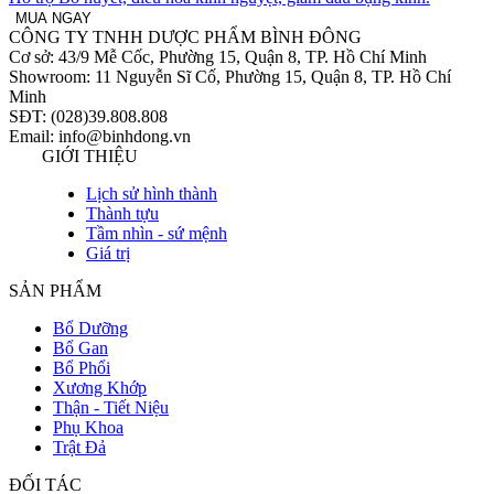
MUA NGAY
CÔNG TY TNHH DƯỢC PHẨM BÌNH ĐÔNG
Cơ sở: 43/9 Mễ Cốc, Phường 15, Quận 8, TP. Hồ Chí Minh
Showroom: 11 Nguyễn Sĩ Cố, Phường 15, Quận 8, TP. Hồ Chí
Minh
SĐT: (028)39.808.808
Email: info@binhdong.vn
GIỚI THIỆU
Lịch sử hình thành
Thành tựu
Tầm nhìn - sứ mệnh
Giá trị
SẢN PHẨM
Bổ Dưỡng
Bổ Gan
Bổ Phổi
Xương Khớp
Thận - Tiết Niệu
Phụ Khoa
Trật Đả
ĐỐI TÁC