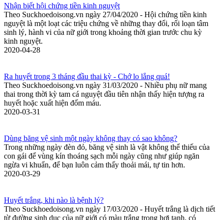
Nhận biết hội chứng tiền kinh nguyệt
Theo Suckhoedoisong.vn ngày 27/04/2020 - Hội chứng tiền kinh
nguyệt là một loạt các triệu chứng về những thay đổi, rối loạn tâm
sinh lý, hành vi của nữ giới trong khoảng thời gian trước chu kỳ
kinh nguyệt.
2020-04-28
Ra huyết trong 3 tháng đầu thai kỳ - Chớ lo lắng quá!
Theo Suckhoedoisong.vn ngày 31/03/2020 - Nhiều phụ nữ mang
thai trong thời kỳ tam cá nguyệt đầu tiên nhận thấy hiện tượng ra
huyết hoặc xuất hiện đốm máu.
2020-03-31
Dùng băng vệ sinh một ngày không thay có sao không?
Trong những ngày đèn đỏ, băng vệ sinh là vật không thể thiếu của
con gái để vùng kín thoáng sạch mỗi ngày cũng như giúp ngăn
ngừa vi khuẩn, để bạn luôn cảm thấy thoải mái, tự tin hơn.
2020-03-29
Huyết trắng, khi nào là bệnh lý?
Theo Suckhoedoisong.vn ngày 17/03/2020 - Huyết trắng là dịch tiết
từ đường sinh dục của nữ giới có màu trắng trong hơi tanh, có