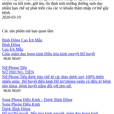
nhiệm vụ bôi trơn, giữ ẩm, ổn định môi trường đường sinh dục
nhằm hạn chế sự phát triển của các vi khuẩn thâm nhập cơ thể gây
bệnh.
2020-03-19
Các sản phẩm mà bạn quan tâm
Bình Đông Cao Ích Mẫu
Bình Đông
Cao Ích Mẫu
Giúp giảm đau bụng kinh Điều hòa kinh nguyệt Bổ huyết
MUA NGAY
Nữ Phụng Tiên
NỮ PHỤNG TIÊN
Nữ Phụng Tiên được bào chế từ các thảo dược quý 100% thiên
nhiên giúp: Bổ huyết điều kinh Hỗ trợ phòng ngừa và điều trị bệnh
phụ khoa, bệnh huyết trắng đối với phụ nữ.
MUA NGAY
Song Phụng Điều Kinh – Dược Bình Đông
Song Phụng Điều Kinh
Dược Bình Đông
Hỗ trợ Bổ huyết, điều hòa kinh nguyệt, giảm đau bụng kinh.