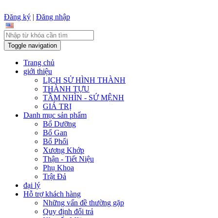
Đăng ký
|
Đăng nhập
Toggle navigation
Trang chủ
giới thiệu
LỊCH SỬ HÌNH THÀNH
THÀNH TỰU
TẦM NHÌN - SỨ MỆNH
GIÁ TRỊ
Danh mục sản phẩm
Bổ Dưỡng
Bổ Gan
Bổ Phổi
Xương Khớp
Thận - Tiết Niệu
Phụ Khoa
Trật Đả
đại lý
Hỗ trợ khách hàng
Những vấn đề thường gặp
Quy định đổi trả