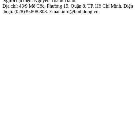
Người đại diện: Nguyễn Thành Danh.
Địa chỉ: 43/9 Mễ Cốc, Phường 15, Quận 8, TP. Hồ Chí Minh. Điện
thoại: (028)39.808.808. Email:info@binhdong.vn.
Xem chính sách sử dụng web