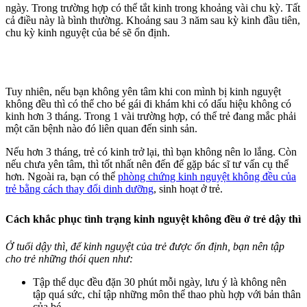
ngày. Trong trường hợp có thể tắt kinh trong khoảng vài chu kỳ. Tất
cả điều này là bình thường. Khoảng sau 3 năm sau kỳ kinh đầu tiên,
chu kỳ kinh nguyệt của bé sẽ ổn định.
Tuy nhiên, nếu bạn không yên tâm khi con mình bị kinh nguyệt
không đều thì có thể cho bé gái đi khám khi có dấu hiệu không có
kinh hơn 3 tháng. Trong 1 vài trường hợp, có thể trẻ đang mắc phải
một căn bệnh nào đó liên quan đến sinh sản.
Nếu hơn 3 tháng, trẻ có kinh trở lại, thì bạn không nên lo lắng. Còn
nếu chưa yên tâm, thì tốt nhất nên đến để gặp bác sĩ tư vấn cụ thể
hơn. Ngoài ra, bạn có thể
phòng chứng kinh nguyệt không đều của
trẻ bằng cách thay đổi dinh dưỡng
, sinh hoạt ở trẻ.
Cách khắc phục tình trạng kinh nguyệt không đều ở trẻ dậy thì
Ở tuổi dậy thì, để kinh nguyệt của trẻ được ổn định, bạn nên tập
cho trẻ những thói quen như:
Tập thể dục đều đặn 30 phút mỗi ngày, lưu ý là không nên
tập quá sức, chỉ tập những môn thể thao phù hợp với bản thân
của bé,