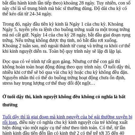
bắt đầu hành kinh lần tiếp theo) khoảng 28 ngày. Tuy nhiên, con số
này chỉ là số trung bình mà bác sĩ thường dùng. Độ dài chu kỳ có
thể kéo dài từ 24-34 ngày.
Trong đó, ngày đầu tiên kỳ kinh là Ngày 1 của chu kỳ. Khoảng
Ngày 5, tuyến yên ra lệnh cho buồng trứng xuất ra một trong trứng
mà nó cất giữ. Ngày 14 của chu kỳ 28 ngày, bắt đầu giai đoạn rụng
trứng. Nếu trứng không được thụ tinh, nó bắt đầu rơi xuống.
Khoảng 2 tuần sau, mô ngoài thành tử cung và trứng ra khỏi cơ thể
khi kinh nguyệt diễn ra. Toàn bộ quy trình này sẽ lặp đi lặp lại.
Đọc qua có vẻ trình tự rất gọn gàng. Nhưng cơ thể con gái thì
không hoàn toàn hoạt động đúng theo quy trình này. Ở tuổi dậy thì,
nhiều khi cơ thể sẽ bỏ qua vài chu kỳ hoặc chu kỳ không đều đặn.
Nguyên nhân thì có thể do buồng trứng hoạt động chưa ổn định,
stress hay trọng lượng cơ thể thay đổi đột ngột…
Ở tuổi dậy thì, kinh nguyệt không đều không có nghĩa là bất
thường
Tuổi dậy thì là giai đoạn mà kinh nguyệt của bé gái thường xuyên bị
rối loạn
, điều này có nghĩa chu kỳ kinh nguyệt của trẻ không xuất
hiện đúng vào một ngày cụ thể như theo tính toán. Có thể, từ lần
hành kinh đầu tiên đến lần có kinh thứ 2 có thể trễ tới 35 đến 40