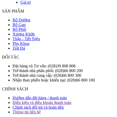
Giá trị
SẢN PHẨM
Bổ Dưỡng
Bổ Gan
Bổ Phổi
Xương Khớp
Thận - Tiết Niệu
Phụ Khoa
Trật Đả
ĐỐI TÁC
Đặt hàng và Tư vấn: (028)39 808 808
Trở thành nhà phân phối: (028)66 800 200
Trở thành nhà cung cấp: (028)66 800 300
Nhận than phiền hoặc khiếu nại: (028)66 800 100
CHÍNH SÁCH
Hướng dẫn đặt hàng / thanh toán
Điều kiện và điều khoản thanh toán
Chính sách đổi trả và hoàn tiền
Thông tin liên hệ