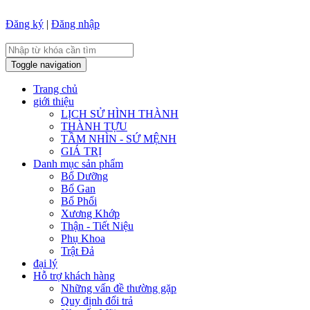
Đăng ký
|
Đăng nhập
Toggle navigation
Trang chủ
giới thiệu
LỊCH SỬ HÌNH THÀNH
THÀNH TỰU
TẦM NHÌN - SỨ MỆNH
GIÁ TRỊ
Danh mục sản phẩm
Bổ Dưỡng
Bổ Gan
Bổ Phổi
Xương Khớp
Thận - Tiết Niệu
Phụ Khoa
Trật Đả
đại lý
Hỗ trợ khách hàng
Những vấn đề thường gặp
Quy định đổi trả