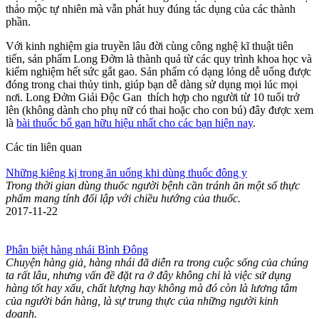
thảo mộc tự nhiên mà vẫn phát huy đúng tác dụng của các thành
phần.
Với kinh nghiệm gia truyền lâu đời cùng công nghệ kĩ thuật tiên
tiến, sản phẩm Long Đởm là thành quả từ các quy trình khoa học và
kiểm nghiệm hết sức gắt gao. Sản phẩm có dạng lỏng dễ uống được
đóng trong chai thủy tinh, giúp bạn dễ dàng sử dụng mọi lúc mọi
nơi. Long Đởm Giải Độc Gan thích hợp cho người từ 10 tuổi trở
lên (không dành cho phụ nữ có thai hoặc cho con bú) đây được xem
là
bài thuốc bổ gan hữu hiệu nhất cho các bạn hiện nay
.
Các tin liên quan
Những kiêng kị trong ăn uống khi dùng thuốc đông y
Trong thời gian dùng thuốc người bệnh cần tránh ăn một số thực
phẩm mang tính đối lập với chiều hướng của thuốc.
2017-11-22
Phân biệt hàng nhái Bình Đông
Chuyện hàng giả, hàng nhái đã diễn ra trong cuộc sống của chúng
ta rất lâu, nhưng vấn đề đặt ra ở đây không chỉ là việc sử dụng
hàng tốt hay xấu, chất lượng hay không mà đó còn là lương tâm
của người bán hàng, là sự trung thực của những người kinh
doanh.