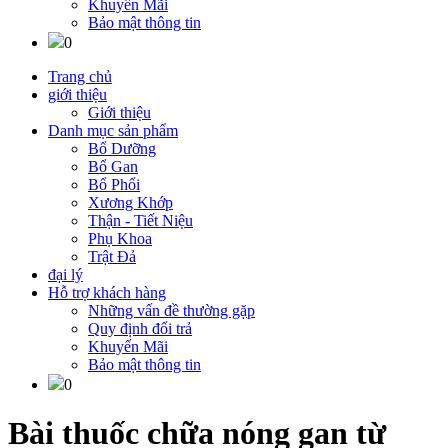
Khuyến Mãi
Bảo mật thông tin
0
Trang chủ
giới thiệu
Giới thiệu
Danh mục sản phẩm
Bổ Dưỡng
Bổ Gan
Bổ Phổi
Xương Khớp
Thận - Tiết Niệu
Phụ Khoa
Trật Đả
đại lý
Hỗ trợ khách hàng
Những vấn đề thường gặp
Quy định đổi trả
Khuyến Mãi
Bảo mật thông tin
0
Bài thuốc chữa nóng gan từ