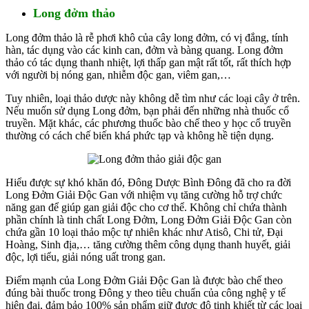
Long đởm thảo
Long đởm thảo là rễ phơi khô của cây long đởm, có vị đắng, tính
hàn, tác dụng vào các kinh can, đởm và bàng quang. Long đởm
thảo có tác dụng thanh nhiệt, lợi thấp gan mật rất tốt, rất thích hợp
với người bị nóng gan, nhiễm độc gan, viêm gan,…
Tuy nhiên, loại thảo dược này không dễ tìm như các loại cây ở trên.
Nếu muốn sử dụng Long đởm, bạn phải đến những nhà thuốc cổ
truyền. Mặt khác, các phương thuốc bào chế theo y học cổ truyền
thường có cách chế biến khá phức tạp và không hề tiện dụng.
Hiểu được sự khó khăn đó, Đông Dược Bình Đông đã cho ra đời
Long Đởm Giải Độc Gan với nhiệm vụ tăng cường hỗ trợ chức
năng gan để giúp gan giải độc cho cơ thể. Không chỉ chứa thành
phần chính là tinh chất Long Đởm, Long Đởm Giải Độc Gan còn
chứa gần 10 loại thảo mộc tự nhiên khác như Atisô, Chi tử, Đại
Hoàng, Sinh địa,… tăng cường thêm công dụng thanh huyết, giải
độc, lợi tiểu, giải nóng uất trong gan.
Điểm mạnh của Long Đởm Giải Độc Gan là được bào chế theo
đúng bài thuốc trong Đông y theo tiêu chuẩn của công nghệ y tế
hiện đại, đảm bảo 100% sản phẩm giữ được độ tinh khiết từ các loại