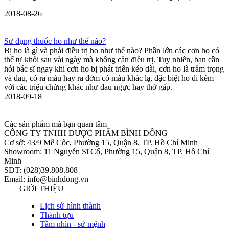
2018-08-26
Sử dụng thuốc ho như thế nào?
Bị ho là gì và phải điều trị ho như thế nào? Phần lớn các cơn ho có
thể tự khỏi sau vài ngày mà không cần điều trị. Tuy nhiên, bạn cần
hỏi bác sĩ ngay khi cơn ho bị phát triển kéo dài, cơn ho là trầm trọng
và đau, có ra máu hay ra đờm có màu khác lạ, đặc biệt ho đi kèm
với các triệu chứng khác như đau ngực hay thở gấp.
2018-09-18
Các sản phẩm mà bạn quan tâm
CÔNG TY TNHH DƯỢC PHẨM BÌNH ĐÔNG
Cơ sở: 43/9 Mễ Cốc, Phường 15, Quận 8, TP. Hồ Chí Minh
Showroom: 11 Nguyễn Sĩ Cố, Phường 15, Quận 8, TP. Hồ Chí
Minh
SĐT: (028)39.808.808
Email: info@binhdong.vn
GIỚI THIỆU
Lịch sử hình thành
Thành tựu
Tầm nhìn - sứ mệnh