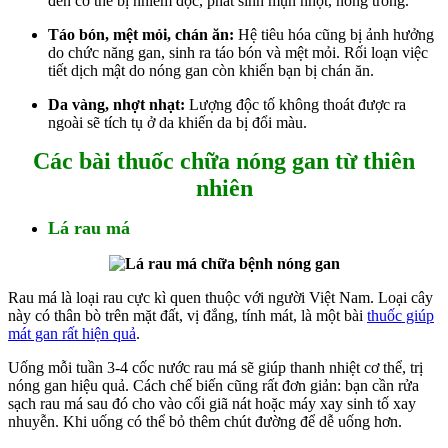
đến cơ thể bị nhiễm độc, phát sinh mụn nhọt, nóng trong.
Táo bón, mệt mỏi, chán ăn:
Hệ tiêu hóa cũng bị ảnh hưởng
do chức năng gan, sinh ra táo bón và mệt mỏi. Rối loạn việc
tiết dịch mật do nóng gan còn khiến bạn bị chán ăn.
Da vàng, nhợt nhạt:
Lượng độc tố không thoát được ra
ngoài sẽ tích tụ ở da khiến da bị đổi màu.
Các bài thuốc chữa nóng gan từ thiên
nhiên
Lá rau má
Rau má là loại rau cực kì quen thuộc với người Việt Nam. Loại cây
này có thân bò trên mặt đất, vị đắng, tính mát, là một bài
thuốc giúp
mát gan rất hiện quả
.
Uống mỗi tuần 3-4 cốc nước rau má sẽ giúp thanh nhiệt cơ thể, trị
nóng gan hiệu quả. Cách chế biến cũng rất đơn giản: bạn cần rửa
sạch rau má sau đó cho vào cối giã nát hoặc máy xay sinh tố xay
nhuyễn. Khi uống có thể bỏ thêm chút đường để dễ uống hơn.