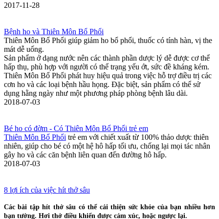
2017-11-28
Bệnh ho và Thiên Môn Bổ Phổi
Thiên Môn Bổ Phổi giúp giảm ho bổ phổi, thuốc có tính hàn, vị the
mát dễ uống.
Sản phẩm ở dạng nước nên các thành phần dược lý dễ được cơ thể
hấp thụ, phù hợp với người có thể trạng yếu ớt, sức đề kháng kém.
Thiên Môn Bổ Phổi phát huy hiệu quả trong việc hỗ trợ điều trị các
cơn ho và các loại bệnh hầu họng. Đặc biệt, sản phẩm có thể sử
dụng hằng ngày như một phương pháp phòng bệnh lâu dài.
2018-07-03
Bé ho có đờm - Có Thiên Môn Bổ Phổi trẻ em
Thiên Môn Bổ Phổi
trẻ em với chiết xuất từ 100% thảo dược thiên
nhiên, giúp cho bé có một hệ hô hấp tối ưu, chống lại mọi tác nhân
gây ho và các căn bệnh liên quan đến đường hô hấp.
2018-07-03
8 lợi ích của việc hít thở sâu
Các bài tập hít thở sâu có thể cải thiện sức khỏe của bạn nhiều hơn
bạn tưởng. Hơi thở điều khiển được cảm xúc, hoặc ngược lại.