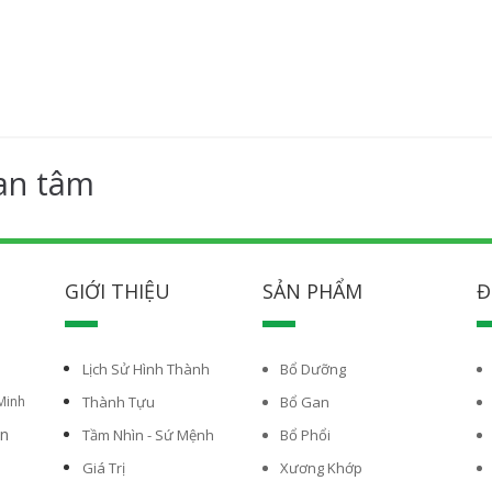
an tâm
GIỚI THIỆU
SẢN PHẨM
Đ
Lịch Sử Hình Thành
Bổ Dưỡng
Minh
Thành Tựu
Bổ Gan
vn
Tầm Nhìn - Sứ Mệnh
Bổ Phổi
Giá Trị
Xương Khớp