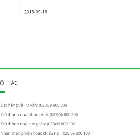
khỏi sau vài ngày mà không cần điều
trị. Tuy nhiên, bạn cần hỏi bác sĩ ngay
2018-09-18
khi cơn ho bị phát triển kéo dài, cơn ho
là trầm trọng và đau, có ra máu hay ra
đờm có màu khác lạ, đặc biệt ho đi
kèm với các triệu chứng khác như đau
ngực hay thở gấp.
ỐI TÁC
Đặt hàng và Tư vấn: (028)39 808 808
Trở thành nhà phân phối: (028)66 800 200
Trở thành nhà cung cấp: (028)66 800 300
Nhận than phiền hoặc khiếu nại: (028)66 800 100