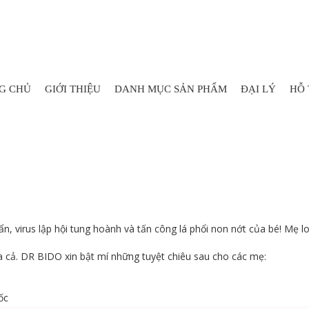
G CHỦ
GIỚI THIỆU
DANH MỤC SẢN PHẨM
ĐẠI LÝ
HỖ
 đờm - Có Thiên Môn Bổ Ph
ẩn, virus lập hội tung hoành và tấn công lá phổi non nớt của bé! Mẹ lo
a cả. DR BIDO xin bật mí những tuyệt chiêu sau cho các mẹ:
ốc