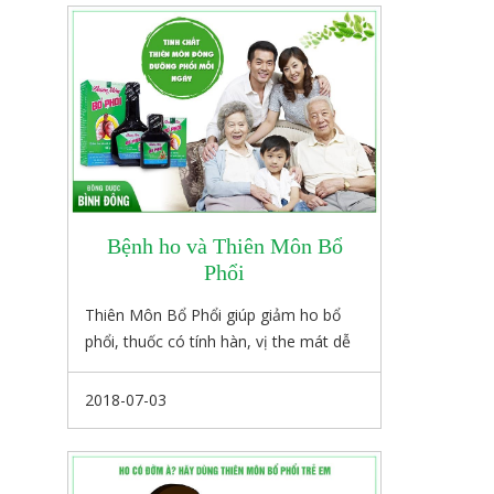
lương tâm của người bán hàng, là sự
trung thực của những người kinh
doanh.
Bệnh ho và Thiên Môn Bổ
Phổi
Thiên Môn Bổ Phổi giúp giảm ho bổ
phổi, thuốc có tính hàn, vị the mát dễ
uống.
Sản phẩm ở dạng nước nên các thành
2018-07-03
phần dược lý dễ được cơ thể hấp thụ,
phù hợp với người có thể trạng yếu ớt,
sức đề kháng kém.