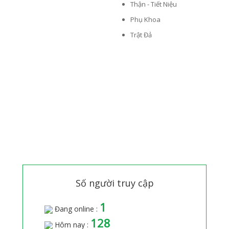
Thận - Tiết Niệu
Phụ Khoa
Trật Đả
Số người truy cập
1
Đang online :
128
Hôm nay :