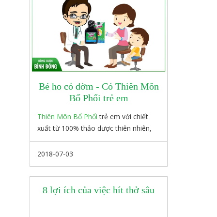
Thiên Môn Bổ Phổi phát huy hiệu quả
trong việc hỗ trợ điều trị các cơn ho và
các loại bệnh hầu họng. Đặc biệt, sản
phẩm có thể sử dụng hằng ngày như
một phương pháp phòng bệnh lâu dài.
Bé ho có đờm - Có Thiên Môn
Bổ Phổi trẻ em
Thiên Môn Bổ Phổi
trẻ em với chiết
xuất từ 100% thảo dược thiên nhiên,
giúp cho bé có một hệ hô hấp tối ưu,
chống lại mọi tác nhân gây ho và các
2018-07-03
căn bệnh liên quan đến đường hô hấp.
8 lợi ích của việc hít thở sâu