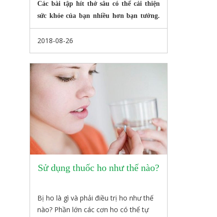
Các bài tập hít thở sâu có thể cải thiện
sức khỏe của bạn nhiều hơn bạn tưởng.
Hơi thở điều khiển được cảm xúc, hoặc
2018-08-26
ngược lại.
Sử dụng thuốc ho như thế nào?
Bị ho là gì và phải điều trị ho như thế
nào? Phần lớn các cơn ho có thể tự