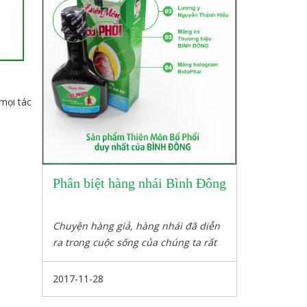
 mọi tác
Phân biệt hàng nhái Bình Đông
Chuyện hàng giả, hàng nhái đã diễn
ra trong cuộc sống của chúng ta rất
lâu, nhưng vấn đề đặt ra ở đây không
chỉ là việc sử dụng hàng tốt hay xấu,
2017-11-28
chất lượng hay không mà đó còn là