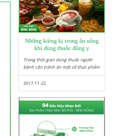
Những kiêng kị trong ăn uống
khi dùng thuốc đông y
Trong thời gian dùng thuốc người
bệnh cần tránh ăn một số thực phẩm
mang tính đối lập với chiều hướng
của thuốc.
2017-11-22