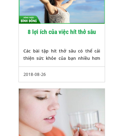
8 lợi ích của việc hít thở sâu
Các bài tập hít thở sâu có thể cải
thiện sức khỏe của bạn nhiều hơn
bạn tưởng. Hơi thở điều khiển được
cảm xúc, hoặc ngược lại.
2018-08-26