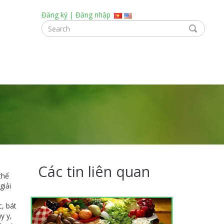
Đăng ký
|
Đăng nhập
Các tin liên quan
thể
giải
, bát
y y,