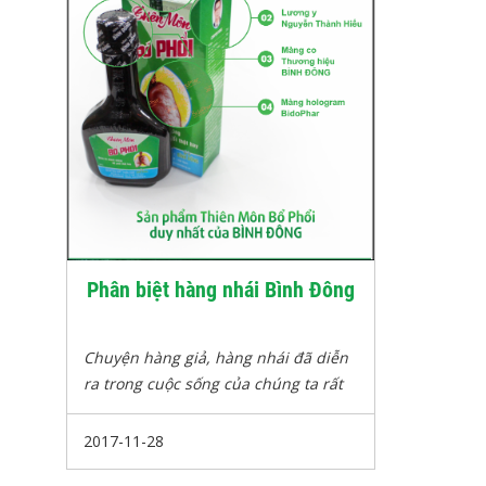
Phân biệt hàng nhái Bình Đông
Chuyện hàng giả, hàng nhái đã diễn
ra trong cuộc sống của chúng ta rất
lâu, nhưng vấn đề đặt ra ở đây không
chỉ là việc sử dụng hàng tốt hay xấu,
2017-11-28
chất lượng hay không mà đó còn là