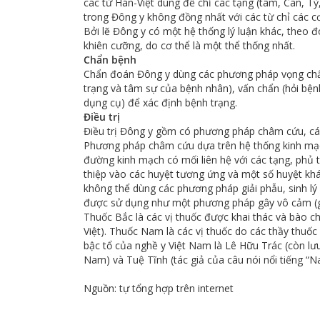
các từ Hán-Việt dùng để chỉ các tạng (tâm, Can, Tỳ
trong Đông y không đồng nhất với các từ chỉ các cơ q
Bởi lẽ Đông y có một hệ thống lý luận khác, theo đ
khiên cưỡng, do cơ thể là một thể thống nhất.
Chẩn bệnh
Chẩn đoán Đông y dùng các phương pháp vọng chẩn
trạng và tâm sự của bệnh nhân), vấn chẩn (hỏi bện
dụng cụ) để xác định bệnh trạng.
Điều trị
Điều trị Đông y gồm có phương pháp châm cứu, các
Phương pháp châm cứu dựa trên hệ thống kinh mạch 
đường kinh mạch có mối liên hệ với các tạng, phủ tro
thiệp vào các huyệt tương ứng và một số huyệt khác
không thể dùng các phương pháp giải phẫu, sinh lý
được sử dụng như một phương pháp gây vô cảm (gâ
Thuốc Bắc là các vị thuốc được khai thác và bào c
Việt). Thuốc Nam là các vị thuốc do các thầy thuốc
bậc tổ của nghề y Việt Nam là Lê Hữu Trác (còn l
Nam) và Tuệ Tĩnh (tác giả của câu nói nổi tiếng
Nguồn: tự tổng hợp trên internet