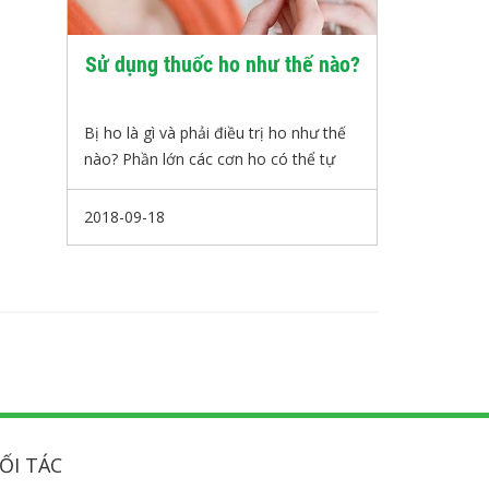
Sử dụng thuốc ho như thế nào?
Bị ho là gì và phải điều trị ho như thế
nào? Phần lớn các cơn ho có thể tự
khỏi sau vài ngày mà không cần điều
trị. Tuy nhiên, bạn cần hỏi bác sĩ ngay
2018-09-18
khi cơn ho bị phát triển kéo dài, cơn ho
là trầm trọng và đau, có ra máu hay ra
đờm có màu khác lạ, đặc biệt ho đi
kèm với các triệu chứng khác như đau
ngực hay thở gấp.
ỐI TÁC