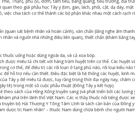
, Phế, Thận), phủ (vị, đởm, tam tiêu, bàng quang, tiểu trường, đại tr
uan theo giải phẫu học Tây y (tim, gan, lách, phổi, cật; dạ dày, mật v
ó, việc chia tách cơ thể thành các bộ phận khác nhau một cách rạch rò
 (quan sát bệnh nhân và hoàn cảnh), văn chẩn (lắng nghe âm thanh
h nhân và người nhà những điều liên quan), thiết chẩn (khám bằng ta
 thuốc uống hoặc dùng ngoài da, và cả xoa bóp.
được miêu tả chi tiết với hàng trăm huyệt trên cơ thể. Các huyệt v
ng cơ thể, để điều trị các rối loạn ở tạng phủ nào, rối loại kiểu nào 
 để hỗ trợ nếu cần thiết. Điều đặc biệt là hệ thống các huyệt, kinh 
 của Tây y để miêu tả được, tuy rằng trong thời đại ngày nay, châm 
y tê) trong một số cuộc phẫu thuật (Đông Tây y kết hợp).
hế theo sách của Hồng Kông truyền sang (và phát triển bởi các lương 
 khám phá trên lãnh thổ Việt Nam. Các vị thầy thuốc nổi tiếng được x
ưu truyền bộ Hải Thượng Y Tông Tâm Lĩnh là sách căn bản của Đông y 
 “Nam dược trị Nam nhân” – thuốc Nam dùng chữa bệnh cho người Nam