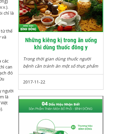
ường)
.v.).
i chỉ là
 từ thể
y và
Những kiêng kị trong ăn uống
khi dùng thuốc đông y
Trong thời gian dùng thuốc người
à các
bệnh cần tránh ăn một số thực phẩm
thì can
mạch đó
mang tính đối lập với chiều hướng
cứu
của thuốc.
2017-11-22
y người
em là
Việt
).