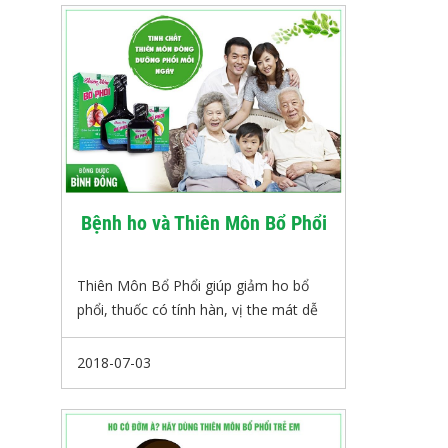
lương tâm của người bán hàng, là sự
trung thực của những người kinh
doanh.
Bệnh ho và Thiên Môn Bổ Phổi
Thiên Môn Bổ Phổi giúp giảm ho bổ
phổi, thuốc có tính hàn, vị the mát dễ
uống.
Sản phẩm ở dạng nước nên các thành
2018-07-03
phần dược lý dễ được cơ thể hấp thụ,
phù hợp với người có thể trạng yếu ớt,
sức đề kháng kém.