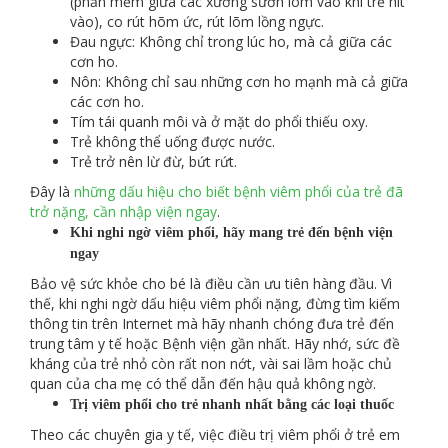
(phần mềm giữa các xương sườn lõm vào khi trẻ hít
vào), co rút hõm ức, rút lõm lồng ngực.
Đau ngực: Không chỉ trong lúc ho, mà cả giữa các
cơn ho.
Nôn: Không chỉ sau những cơn ho mạnh mà cả giữa
các cơn ho.
Tím tái quanh môi và ở mặt do phổi thiếu oxy.
Trẻ không thể uống được nước.
Trẻ trở nên lừ đừ, bứt rứt.
Đây là
những dấu hiệu cho biết bệnh viêm phổi của trẻ đã
trở nặng, cần nhập viện ngay
.
Khi nghi ngờ viêm phổi, hãy mang trẻ đến bệnh viện
ngay
Bảo vệ sức khỏe cho bé là điều cần ưu tiên hàng đầu. Vì
thế, khi nghi ngờ dấu hiệu viêm phổi nặng, đừng tìm kiếm
thông tin trên Internet mà hãy nhanh chóng đưa trẻ đến
trung tâm y tế hoặc Bệnh viện gần nhất. Hãy nhớ, sức đề
kháng của trẻ nhỏ còn rất non nớt, vài sai lầm hoặc chủ
quan của cha mẹ có thể dẫn đến hậu quả không ngờ.
Trị viêm phổi cho trẻ nhanh nhất bằng các loại thuốc
Theo các chuyên gia y tế, việc điều trị viêm phổi ở trẻ em