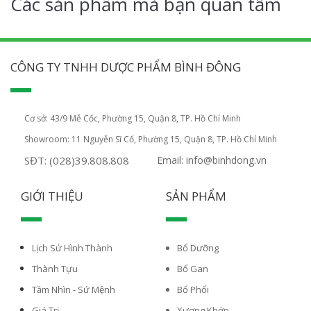
Các sản phẩm mà bạn quan tâm
CÔNG TY TNHH DƯỢC PHẨM BÌNH ĐÔNG
Cơ sở: 43/9 Mễ Cốc, Phường 15, Quận 8, TP. Hồ Chí Minh
Showroom: 11 Nguyễn Sĩ Cố, Phường 15, Quận 8, TP. Hồ Chí Minh
SĐT: (028)39.808.808
Email: info@binhdong.vn
GIỚI THIỆU
SẢN PHẨM
Lịch Sử Hình Thành
Bổ Dưỡng
Thành Tựu
Bổ Gan
Tầm Nhìn - Sứ Mệnh
Bổ Phổi
Giá Trị
Xương Khớp