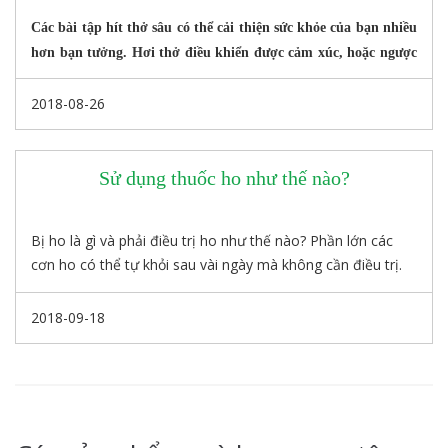
Các bài tập hít thở sâu có thể cải thiện sức khỏe của bạn nhiều
hơn bạn tưởng. Hơi thở điều khiển được cảm xúc, hoặc ngược
lại.
2018-08-26
Sử dụng thuốc ho như thế nào?
Bị ho là gì và phải điều trị ho như thế nào? Phần lớn các
cơn ho có thể tự khỏi sau vài ngày mà không cần điều trị.
Tuy nhiên, bạn cần hỏi bác sĩ ngay khi cơn ho bị phát triển
kéo dài, cơn ho là trầm trọng và đau, có ra máu hay ra
2018-09-18
đờm có màu khác lạ, đặc biệt ho đi kèm với các triệu
chứng khác như đau ngực hay thở gấp.