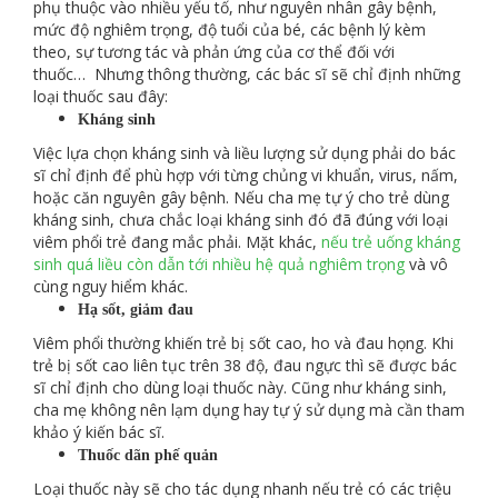
phụ thuộc vào nhiều yếu tố, như nguyên nhân gây bệnh,
mức độ nghiêm trọng, độ tuổi của bé, các bệnh lý kèm
theo, sự tương tác và phản ứng của cơ thể đối với
thuốc… Nhưng thông thường, các bác sĩ sẽ chỉ định những
loại thuốc sau đây:
Kháng sinh
Việc lựa chọn kháng sinh và liều lượng sử dụng phải do bác
sĩ chỉ định để phù hợp với từng chủng vi khuẩn, virus, nấm,
hoặc căn nguyên gây bệnh. Nếu cha mẹ tự ý cho trẻ dùng
kháng sinh, chưa chắc loại kháng sinh đó đã đúng với loại
viêm phổi trẻ đang mắc phải. Mặt khác,
nếu trẻ uống kháng
sinh quá liều còn dẫn tới nhiều hệ quả nghiêm trọng
và vô
cùng nguy hiểm khác.
Hạ sốt, giảm đau
Viêm phổi thường khiến trẻ bị sốt cao, ho và đau họng. Khi
trẻ bị sốt cao liên tục trên 38 độ, đau ngực thì sẽ được bác
sĩ chỉ định cho dùng loại thuốc này. Cũng như kháng sinh,
cha mẹ không nên lạm dụng hay tự ý sử dụng mà cần tham
khảo ý kiến bác sĩ.
Thuốc dãn phế quản
Loại thuốc này sẽ cho tác dụng nhanh nếu trẻ có các triệu