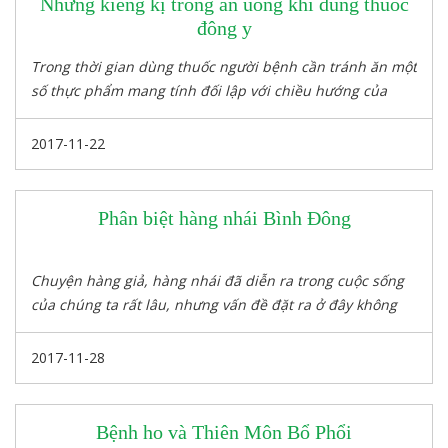
Những kiêng kị trong ăn uống khi dùng thuốc
đông y
Trong thời gian dùng thuốc người bệnh cần tránh ăn một
số thực phẩm mang tính đối lập với chiều hướng của
thuốc.
2017-11-22
Phân biệt hàng nhái Bình Đông
Chuyện hàng giả, hàng nhái đã diễn ra trong cuộc sống
của chúng ta rất lâu, nhưng vấn đề đặt ra ở đây không
chỉ là việc sử dụng hàng tốt hay xấu, chất lượng hay
không mà đó còn là lương tâm của người bán hàng, là sự
2017-11-28
trung thực của những người kinh doanh.
Bệnh ho và Thiên Môn Bổ Phổi