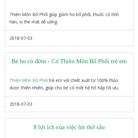
Thiên Môn Bổ Phổi giúp giảm ho bổ phổi, thuốc có tính
hàn, vị the mát dễ uống.
Sản phẩm ở dạng nước nên các thành phần dược lý dễ
được cơ thể hấp thụ, phù hợp với người có thể trạng yếu
2018-07-03
ớt, sức đề kháng kém.
Thiên Môn Bổ Phổi phát huy hiệu quả trong việc hỗ trợ điều
trị các cơn ho và các loại bệnh hầu họng. Đặc biệt, sản
Bé ho có đờm - Có Thiên Môn Bổ Phổi trẻ em
phẩm có thể sử dụng hằng ngày như một phương pháp
phòng bệnh lâu dài.
Thiên Môn Bổ Phổi
trẻ em với chiết xuất từ 100% thảo
dược thiên nhiên, giúp cho bé có một hệ hô hấp tối ưu,
chống lại mọi tác nhân gây ho và các căn bệnh liên quan
đến đường hô hấp.
2018-07-03
8 lợi ích của việc hít thở sâu