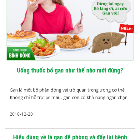
Uống thuốc bổ gan như thế nào mới đúng?
Gan là một bộ phận đóng vai trò quan trọng trong cơ thể.
Không chỉ hỗ trợ lọc máu, gan còn có khả năng ngăn chặn
và chuyển hóa các chất độc từ bên ngoài vào cơ thể thông
qua đường ăn uống, khói bụi, mỹ phẩm hoặc các loại rượu
2018-12-20
bia.
Hiểu đúng về lá gan để phòng và đẩy lùi bệnh