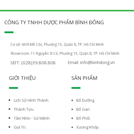
CÔNG TY TNHH DƯỢC PHẨM BÌNH ĐÔNG
Cơ sở: 43/9 Mễ Cốc, Phường 15, Quận 8, TP. Hồ Chí Minh
Showroom: 11 Nguyễn Sĩ Cố, Phường 15, Quận 8, TP. Hồ Chí Minh
SĐT: (028)39.808.808
Email: info@binhdong.vn
GIỚI THIỆU
SẢN PHẨM
Lịch Sử Hình Thành
Bổ Dưỡng
Thành Tựu
Bổ Gan
Tầm Nhìn - Sứ Mệnh
Bổ Phổi
Giá Trị
Xương Khớp