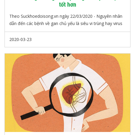
tốt hơn
Theo Suckhoedoisong.vn ngày 22/03/2020 - Nguyên nhân
dẫn đến các bệnh về gan chủ yếu là siêu vi trùng hay virus
gây nên, rượu bia, thuốc lá là nguyên nhân thứ hai nhưng
cũng nguy hại không kém.
2020-03-23