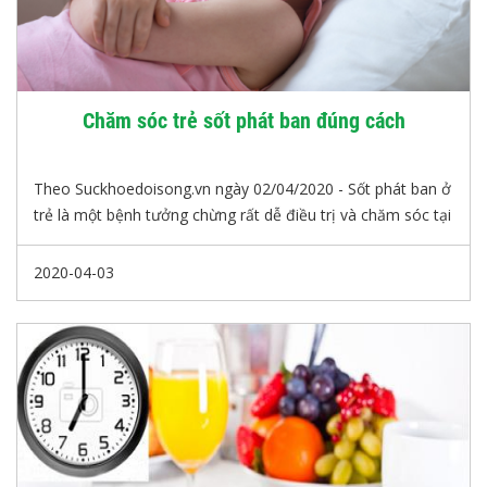
Chăm sóc trẻ sốt phát ban đúng cách
Theo Suckhoedoisong.vn ngày 02/04/2020 - Sốt phát ban ở
trẻ là một bệnh tưởng chừng rất dễ điều trị và chăm sóc tại
nhà. Tuy nhiên, nếu chăm sóc tại nhà không đúng cách có
thể gây nguy hiểm cho trẻ. Trong mùa dịch bệnh diễn biến
2020-04-03
phức tạp, nếu trẻ bị sốt phát ban, khi nào cần đưa trẻ tới
bệnh viện, khi nào có thể yên tâm theo dõi bé tại nhà?