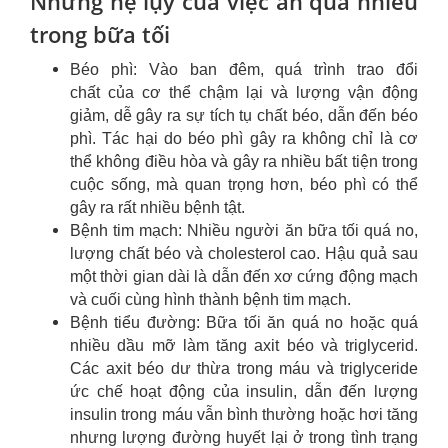
Những hệ lụy của việc ăn quá nhiều
trong bữa tối
Béo phì: Vào ban đêm, quá trình trao đổi
chất của cơ thể chậm lại và lượng vận động
giảm, dễ gây ra sự tích tụ chất béo, dẫn đến béo
phì. Tác hại do béo phì gây ra không chỉ là cơ
thể không điều hòa và gây ra nhiều bất tiện trong
cuộc sống, mà quan trọng hơn, béo phì có thể
gây ra rất nhiều bệnh tật.
Bệnh tim mạch: Nhiều người ăn bữa tối quá no,
lượng chất béo và cholesterol cao. Hậu quả sau
một thời gian dài là dẫn đến xơ cứng động mạch
và cuối cùng hình thành bệnh tim mạch.
Bệnh tiểu đường: Bữa tối ăn quá no hoặc quá
nhiều dầu mỡ làm tăng axit béo và triglycerid.
Các axit béo dư thừa trong máu và triglyceride
ức chế hoạt động của insulin, dẫn đến lượng
insulin trong máu vẫn bình thường hoặc hơi tăng
nhưng lượng đường huyết lại ở trong tình trạng