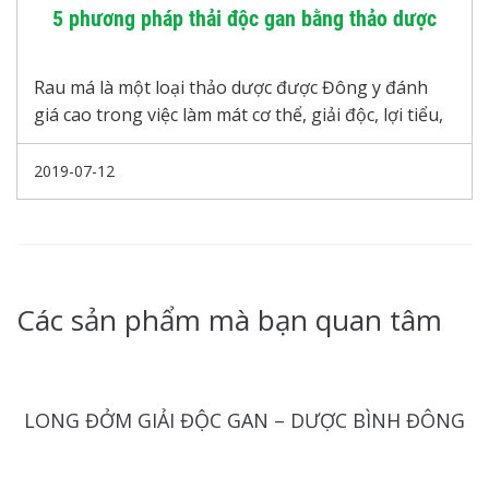
5 phương pháp thải độc gan bằng thảo dược
Rau má là một loại thảo dược được Đông y đánh
giá cao trong việc làm mát cơ thể, giải độc, lợi tiểu,
chống viêm… Lá rau má còn được dùng để chữa
bệnh viêm gan hoàng đản, ngứa, rôm sảy, thanh
2019-07-12
nhiệt, mụn nhọt,…
Các sản phẩm mà bạn quan tâm
LONG ĐỞM GIẢI ĐỘC GAN – DƯỢC BÌNH ĐÔNG