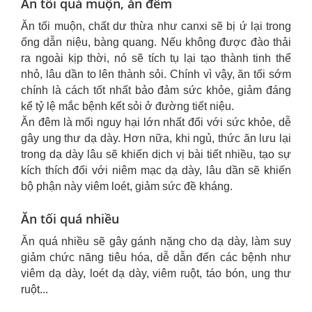
Ăn tối quá muộn, ăn đêm
Ăn tối muộn, chất dư thừa như canxi sẽ bị ứ lại trong
ống dẫn niệu, bàng quang. Nếu không được đào thải
ra ngoài kịp thời, nó sẽ tích tụ lại tạo thành tinh thể
nhỏ, lâu dần to lên thành sỏi. Chính vì vậy, ăn tối sớm
chính là cách tốt nhất bảo đảm sức khỏe, giảm đáng
kể tỷ lệ mắc bệnh kết sỏi ở đường tiết niệu.
Ăn đêm là mối nguy hại lớn nhất đối với sức khỏe, dễ
gây ung thư dạ dày. Hơn nữa, khi ngủ, thức ăn lưu lại
trong dạ dày lâu sẽ khiến dịch vị bài tiết nhiều, tạo sự
kích thích đối với niêm mạc dạ dày, lâu dần sẽ khiến
bộ phận này viêm loét, giảm sức đề kháng.
Ăn tối quá nhiều
Ăn quá nhiều sẽ gây gánh nặng cho dạ dày, làm suy
giảm chức năng tiêu hóa, dễ dẫn đến các bệnh như
viêm dạ dày, loét dạ dày, viêm ruột, táo bón, ung thư
ruột...