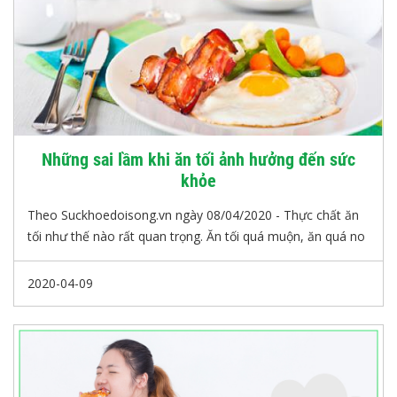
Những sai lầm khi ăn tối ảnh hưởng đến sức
khỏe
Theo Suckhoedoisong.vn ngày 08/04/2020 - Thực chất ăn
tối như thế nào rất quan trọng. Ăn tối quá muộn, ăn quá no
hoặc nhịn đói, không ăn chất đạm chỉ ăn chay để giảm
cân... đều là những thói quen sai lầm gây hại cho sức khỏe.
2020-04-09