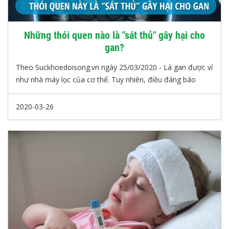
Những thói quen nào là "sát thủ" gây hại cho
gan?
Theo Suckhoedoisong.vn ngày 25/03/2020 - Lá gan được ví
như nhà máy lọc của cơ thể. Tuy nhiên, điều đáng báo
động là nhiều thói quen của nhiều người hiện nay đang gây
ảnh hưởng nghiêm trọng tới sức khỏe của lá gan, làm ảnh
2020-03-26
hưởng tới chức năng gan và là nguyên nhân gây các bệnh
về gan.