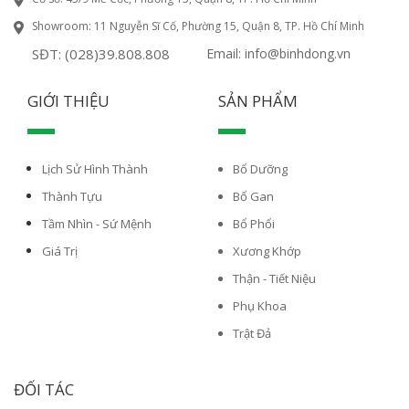
Showroom: 11 Nguyễn Sĩ Cố, Phường 15, Quận 8, TP. Hồ Chí Minh
SĐT: (028)39.808.808
Email: info@binhdong.vn
GIỚI THIỆU
SẢN PHẨM
Lịch Sử Hình Thành
Bổ Dưỡng
Thành Tựu
Bổ Gan
Tầm Nhìn - Sứ Mệnh
Bổ Phổi
Giá Trị
Xương Khớp
Thận - Tiết Niệu
Phụ Khoa
Trật Đả
ĐỐI TÁC