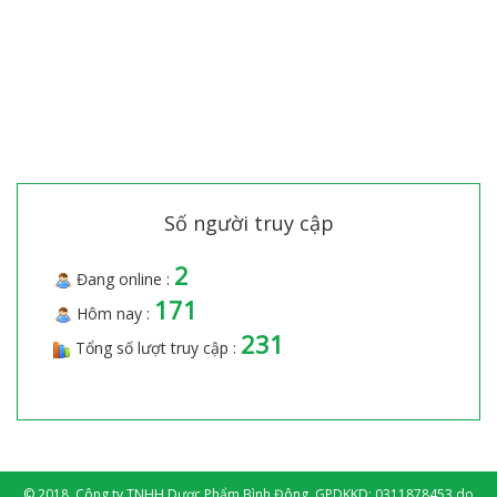
Số người truy cập
2
Đang online :
171
Hôm nay :
231
Tổng số lượt truy cập :
© 2018. Công ty TNHH Dược Phẩm Bình Đông. GPDKKD: 0311878453 do