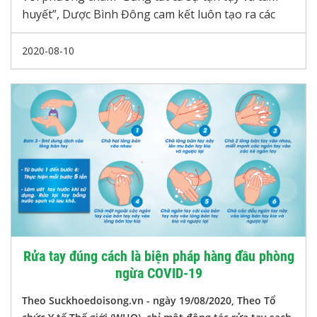
huyết”, Dược Bình Đông cam kết luôn tạo ra các
sản phẩm thiên nhiên tinh khiết nhất nhằm phục
vụ sức khỏe cộng đồng”.
2020-08-10
Rửa tay đúng cách là biện pháp hàng đầu phòng
ngừa COVID-19
Theo
Suckhoedoisong.vn - ngày 19/08/2020, Theo Tổ