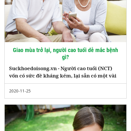
Giao mùa trở lại, người cao tuổi dễ mắc bệnh
gì?
Suckhoedoisong.vn - Người cao tuổi (NCT)
vốn có sức đề kháng kém, lại sẵn có một vài
bệnh mạn tính, vậy nên cùng với sự tác động
của thời tiết lúc giao mùa nóng lạnh, mưa
2020-11-25
nắng thất thường, họ rất dễ ốm. Dưới đây là
những bệnh mà NCT dễ mắc lúc giao mùa