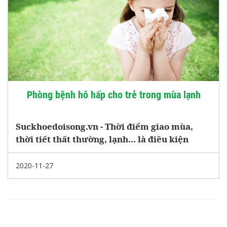
Phòng bệnh hô hấp cho trẻ trong mùa lạnh
Suckhoedoisong.vn - Thời điểm giao mùa,
thời tiết thất thường, lạnh... là điều kiện
thuận lợi cho virus, vi khuẩn phát triển khiến
trẻ dễ mắc bệnh về đường hô hấp Vì vậy
2020-11-27
trong chế độ dinh dưỡng và chăm sóc trẻ các
bậc phụ huỵnh cần đặc biệt lưu tâm đến
những vấn đề sau để phòng tránh cũng như
hạn chế mắc bệnh cho trẻ.