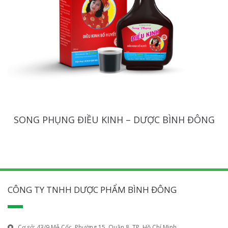
SONG PHỤNG ĐIỀU KINH – DƯỢC BÌNH ĐÔNG
CÔNG TY TNHH DƯỢC PHẨM BÌNH ĐÔNG
Cơ sở: 43/9 Mễ Cốc, Phường 15, Quận 8, TP. Hồ Chí Minh