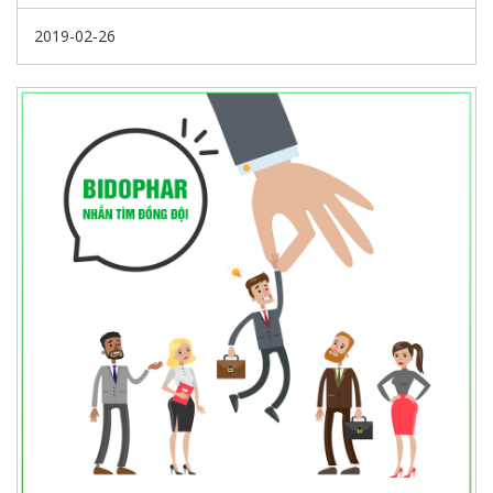
lương bổng siêu hấp dẫn.
2019-02-26