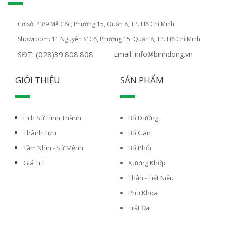
Cơ sở: 43/9 Mễ Cốc, Phường 15, Quận 8, TP. Hồ Chí Minh
Showroom: 11 Nguyễn Sĩ Cố, Phường 15, Quận 8, TP. Hồ Chí Minh
SĐT: (028)39.808.808
Email: info@binhdong.vn
GIỚI THIỆU
SẢN PHẨM
Lịch Sử Hình Thành
Bổ Dưỡng
Thành Tựu
Bổ Gan
Tầm Nhìn - Sứ Mệnh
Bổ Phổi
Giá Trị
Xương Khớp
Thận - Tiết Niệu
Phụ Khoa
Trật Đả