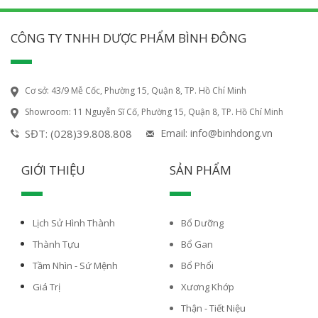
CÔNG TY TNHH DƯỢC PHẨM BÌNH ĐÔNG
Cơ sở: 43/9 Mễ Cốc, Phường 15, Quận 8, TP. Hồ Chí Minh
Showroom: 11 Nguyễn Sĩ Cố, Phường 15, Quận 8, TP. Hồ Chí Minh
SĐT: (028)39.808.808
Email: info@binhdong.vn
GIỚI THIỆU
SẢN PHẨM
Lịch Sử Hình Thành
Bổ Dưỡng
Thành Tựu
Bổ Gan
Tầm Nhìn - Sứ Mệnh
Bổ Phổi
Giá Trị
Xương Khớp
Thận - Tiết Niệu