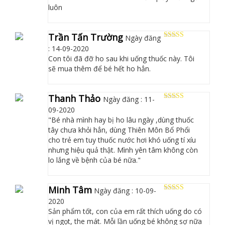
luôn
Trần Tấn Trường
Ngày đăng
5
out of 5
: 14-09-2020
Con tôi đã đỡ ho sau khi uống thuốc này. Tôi
sẽ mua thêm để bé hết ho hẳn.
Thanh Thảo
Ngày đăng : 11-
5
out of 5
09-2020
"Bé nhà mình hay bị ho lâu ngày ,dùng thuốc
tây chưa khỏi hẳn, dùng Thiên Môn Bổ Phổi
cho trẻ em tuy thuốc nước hơi khó uống tí xíu
nhưng hiệu quả thật. Mình yên tâm không còn
lo lắng về bệnh của bé nữa."
Minh Tâm
Ngày đăng : 10-09-
5
out of 5
2020
Sản phẩm tốt, con của em rất thích uống do có
vị ngọt, the mát. Mỗi lần uống bé không sợ nữa