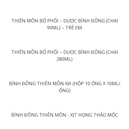
THIÊN MÔN BỔ PHỔI – DƯỢC BÌNH ĐÔNG (CHAI
90ML) – TRẺ EM
THIÊN MÔN BỔ PHỔI – DƯỢC BÌNH ĐÔNG (CHAI
280ML)
BÌNH ĐÔNG THIÊN MÔN KĐ (HỘP 10 ỐNG X 10ML/
ỐNG)
BÌNH ĐÔNG THIÊN MÔN - XỊT HỌNG THẢO MỘC