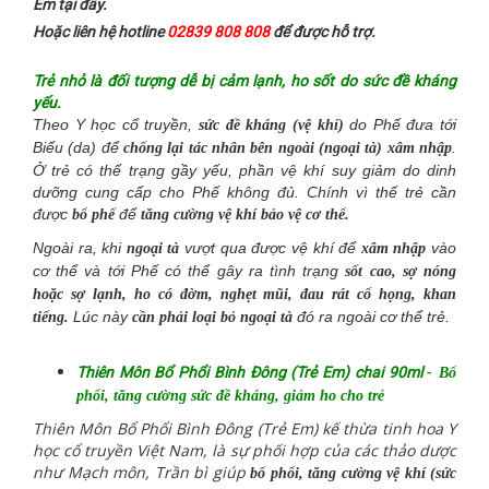
Em tại đây.
Hoặc liên hệ hotline
02839 808 808
để được hỗ trợ.
Trẻ nhỏ là đối tượng dễ bị cảm lạnh, ho sốt do sức đề kháng
yếu.
Theo Y học cổ truyền,
do Phế đưa tới
sức đề kháng (vệ khí)
Biểu (da) để
.
chống lại tác nhân bên ngoài (ngoại tà) xâm nhập
Ở trẻ có thể trạng gầy yếu, phần vệ khí suy giảm do dinh
dưỡng cung cấp cho Phế không đủ. Chính vì thế trẻ cần
được
để
bổ phế
tăng cường vệ khí bảo vệ cơ thể.
Ngoài ra, khi
vượt qua được vệ khí để
vào
ngoại tà
xâm nhập
cơ thể và tới Phế có thể gây ra tình trạng
sốt cao, sợ nóng
hoặc sợ lạnh, ho có đờm, nghẹt mũi, đau rát cổ họng, khan
Lúc này
đó ra ngoài cơ thể trẻ.
tiếng.
cần phải loại bỏ ngoại tà
Thiên Môn Bổ Phổi Bình Đông (Trẻ Em) chai 90ml
- Bổ
phổi, tăng cường sức đề kháng, giảm ho cho trẻ
Thiên Môn Bổ Phổi Bình Đông (Trẻ Em) kế thừa tinh hoa Y
học cổ truyền Việt Nam, là sự phối hợp của các thảo dược
như Mạch môn, Trần bì giúp
bổ phổi, tăng cường vệ khí (sức