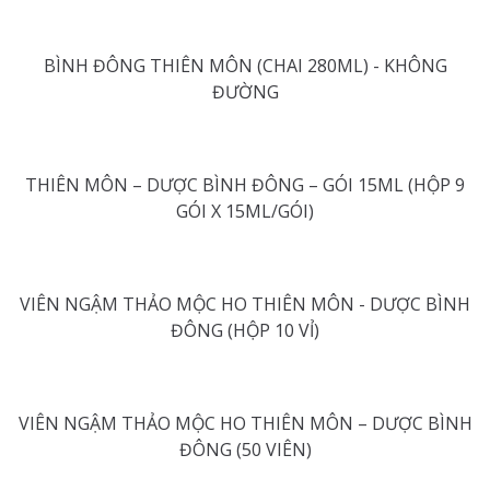
BÌNH ĐÔNG THIÊN MÔN (CHAI 280ML) - KHÔNG
ĐƯỜNG
THIÊN MÔN – DƯỢC BÌNH ĐÔNG – GÓI 15ML (HỘP 9
GÓI X 15ML/GÓI)
VIÊN NGẬM THẢO MỘC HO THIÊN MÔN - DƯỢC BÌNH
ĐÔNG (HỘP 10 VỈ)
VIÊN NGẬM THẢO MỘC HO THIÊN MÔN – DƯỢC BÌNH
ĐÔNG (50 VIÊN)