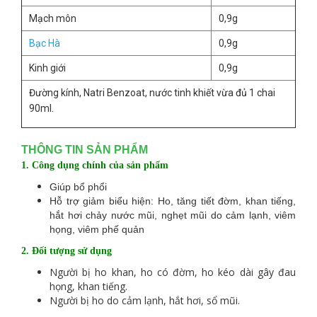
Mạch môn
0,9g
Bạc Hà
0,9g
Kinh giới
0,9g
Đường kính, Natri Benzoat, nước tinh khiết vừa đủ 1 chai
90ml.
THÔNG TIN SẢN PHẨM
1. Công dụng chính của sản phẩm
Giúp bổ phổi
Hỗ trợ giảm biểu hiện: Ho, tăng tiết đờm, khan tiếng,
hắt hơi chảy nước mũi, nghẹt mũi do cảm lạnh, viêm
họng, viêm phế quản
2. Đối tượng sử dụng
Người bị ho khan, ho có đờm, ho kéo dài gây đau
họng, khan tiếng.
Người bị ho do cảm lạnh, hắt hơi, sổ mũi.