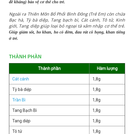
đề kháng) bảo vệ cơ thể cho trẻ.
Ngoài ra Thiên Môn Bổ Phổ
i Bình Đông (Trẻ Em)
còn chứa
Bạc hà, Tỳ bà diệp, Tang bạch bì, Cát cánh, Tô tử, Kinh
giới, Tang diệp giúp loại bỏ ngoại tà xâm nhập cơ thể trẻ.
Giúp giảm sốt, ho khan, ho có đờm, đau rát cổ họng, khan tiếng
ở trẻ.
THÀNH PHẦN
Thành phần
Hàm lượng
Cát cánh
1,8g
Tỳ bà diệp
1,8g
Trần Bì
1,8g
Tang Bạch Bì
1,8g
Tang diệp
1,8g
Tô tử
1,8g