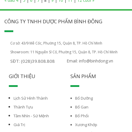
« dau
4
|
5
|
6
|
7
|
8
|
9
|
10
|
11
|
12
cuoi »
CÔNG TY TNHH DƯỢC PHẨM BÌNH ĐÔNG
Cơ sở: 43/9 Mễ Cốc, Phường 15, Quận 8, TP. Hồ Chí Minh
Showroom: 11 Nguyễn Sĩ Cố, Phường 15, Quận 8, TP. Hồ Chí Minh
SĐT: (028)39.808.808
Email: info@binhdong.vn
GIỚI THIỆU
SẢN PHẨM
Lịch Sử Hình Thành
Bổ Dưỡng
Thành Tựu
Bổ Gan
Tầm Nhìn - Sứ Mệnh
Bổ Phổi
Giá Trị
Xương Khớp