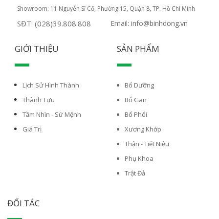
Showroom: 11 Nguyễn Sĩ Cố, Phường 15, Quận 8, TP. Hồ Chí Minh
SĐT: (028)39.808.808
Email: info@binhdong.vn
GIỚI THIỆU
SẢN PHẨM
Lịch Sử Hình Thành
Bổ Dưỡng
Thành Tựu
Bổ Gan
Tầm Nhìn - Sứ Mệnh
Bổ Phổi
Giá Trị
Xương Khớp
Thận - Tiết Niệu
Phụ Khoa
Trật Đả
ĐỐI TÁC