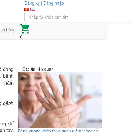
Đăng ký
|
Đăng nhập
ách hàng
0
Các tin liên quan
là đang
, bệnh
g “thăm
g bệnh
ông khí
ón tay,
Bệnh xương khớp theo quan niệm y học cổ