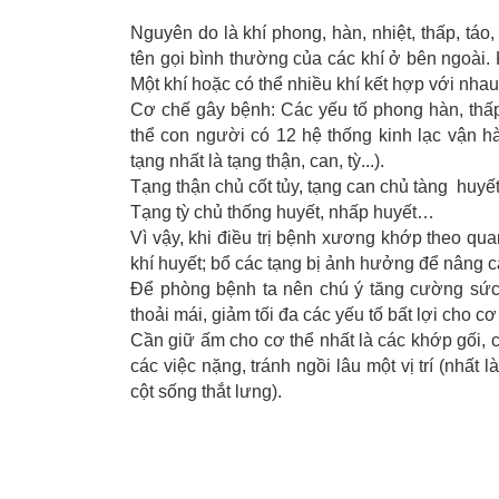
Nguyên do là khí phong, hàn, nhiệt, thấp, táo
tên gọi bình thường của các khí ở bên ngoài. K
Một khí hoặc có thể nhiều khí kết hợp với nh
Cơ chế gây bệnh: Các yếu tố phong hàn, thấp 
thể con người có 12 hệ thống kinh lạc vận 
tạng nhất là tạng thận, can, tỳ...).
Tạng thận chủ cốt tủy, tạng can chủ tàng huyết
Tạng tỳ chủ thống huyết, nhấp huyết…
Vì vậy, khi điều trị bệnh xương khớp theo qua
khí huyết; bổ các tạng bị ảnh hưởng để nâng 
Để phòng bệnh ta nên chú ý tăng cường sức 
thoải mái, giảm tối đa các yếu tố bất lợi cho c
Cần giữ ấm cho cơ thể nhất là các khớp gối, c
các việc nặng, tránh ngồi lâu một vị trí (nhất 
cột sống thắt lưng).