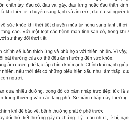
uồn chân tay, đau cổ, đau vai gáy, đau lưng hoặc đau thần kinh
ệt là khi thời tiết chuyển sang lạnh và ẩm ướt, đại đa số người 
ề sức khỏe khi thời tiết chuyển mùa từ nóng sang lạnh, thời 
 tăng cao. Với một loạt các bệnh mãn tính sẵn có, trong khi
i sự thay đổi thời tiết.
 chỉnh sẽ luôn thích ứng và phù hợp với thiên nhiên. Vì vậy
ổi bất thường của cơ thể đều ảnh hưởng đến sức khỏe.
ng âm dương để tạo lập chính khí mạnh. Chính khí mạnh giúp 
y nhiên, nếu thời tiết có những biểu hiện xấu như: ẩm thấp, qu
con người.
an qua nhiều đường, trong đó có xâm nhập trực tiếp; tức là
ên trong thường vào các tạng phủ. Sự xâm nhập này thường 
hính khí để bảo vệ, bệnh thường phát ở phế trước.
 đổi thời tiết thường gây ra chứng Tý - đau nhức, tê bì, nặ