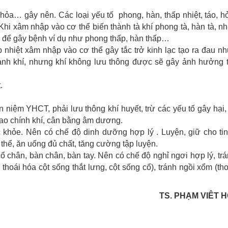
, hỏa… gây nên. Các loại yếu tố phong, hàn, thấp nhiệt, táo, 
hi xâm nhập vào cơ thể biến thành tà khí phong tà, hàn tà, nhiệ
au để gây bệnh ví dụ như phong thấp, hàn thấp…
nhiệt xâm nhập vào cơ thể gây tắc trở kinh lạc tạo ra đau n
hành khí, nhưng khí không lưu thông được sẽ gây ảnh hưởng t
.
n niệm YHCT, phải lưu thông khí huyết, trừ các yếu tố gây hại,
cao chính khí, cân bằng âm dương.
khỏe. Nên có chế độ dinh dưỡng hợp lý . Luyện, giữ cho tin
ơ thể, ăn uống đủ chất, tăng cường tập luyện.
ổ chân, bàn chân, bàn tay. Nên có chế độ nghỉ ngơi hợp lý, tr
là thoái hóa cột sống thắt lưng, cột sống cổ), tránh ngồi xổm (th
TS. PHẠM VIÊT 