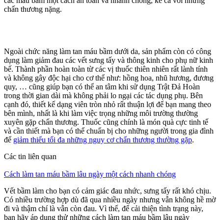
các máu bầm một cách an toàn và nhanh chóng, kể cả với những
chấn thương nặng.
Ngoài chức năng làm tan máu bầm dưới da, sản phẩm còn có công
dụng làm giảm đau các vết sưng tấy và thông kinh cho phụ nữ kinh
bế. Thành phần hoàn toàn từ các vị thuốc thiên nhiên rất lành tính
và không gây độc hại cho cơ thể như: hồng hoa, nhũ hương, đương
quy, … cũng giúp bạn có thể an tâm khi sử dụng Trật Đả Hoàn
trong thời gian dài mà không phải lo ngại các tác dụng phụ. Bên
cạnh đó, thiết kế dạng viên tròn nhỏ rất thuận lợi để bạn mang theo
bên mình, nhất là khi làm việc trọng những môi trường thường
xuyên gặp chấn thương. Thuốc cũng chính là món quà cực tinh tế
và cần thiết mà bạn có thể chuẩn bị cho những người trong gia đình
để
giảm thiểu tối đa những nguy cơ chấn thương thường gặp
.
Các tin liên quan
Cách làm tan máu bầm lâu ngày một cách nhanh chóng
Vết bầm làm cho bạn có cảm giác đau nhức, sưng tấy rất khó chịu.
Có nhiều trường hợp dù đã qua nhiều ngày nhưng vẫn không hề mờ
đi và thậm chí là vẫn còn đau. Vì thế, để cải thiện tình trạng này,
bạn hãy áp dụng thử những cách làm tan máu bầm lâu ngày