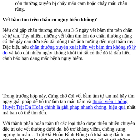
còn thường xuyên bị chảy máu cam hoặc chảy máu chân
răng.
Vết bầm tím trên chân có nguy hiểm không?
Nếu chỉ gặp chấn thương nhẹ, sau 3-5 ngày vết bầm tím trên chân
sẽ tự tan. Tuy nhiên, những vết bầm tím lớn do chấn thương nặng
có thể gây đau đớn kéo dài đồng thời ảnh hưởng đến mặt thẩm mỹ.
Đặc biệt, nếu
chân thường xuyên xuất hiện vết bầm tím không rõ lý
do
và kéo dài nhiều ngày không khỏi thì rất có thể đó là dấu hiệu
cảnh báo bạn đang mắc bệnh nguy hiểm.
Trong trường hợp này, đừng chờ đợi vết bầm tím tự tan mà hãy tìm
ngay giải pháp để hỗ trợ làm tan máu bầm và
thuốc viên Thông
Huyết Trật Đả Hoàn chính là giải pháp nhanh chóng, hiệu quả
nhất
mà bạn có thể tìm đến.
Với thành phần hoàn toàn từ các loại thảo dược thiên nhiên chuyên
đặc trị các vết thương dưới da, hỗ trợ kháng viêm, chống sưng,
ngưng tụ máu… Trật Đả Hoàn Bình Đông có khả năng đánh tan