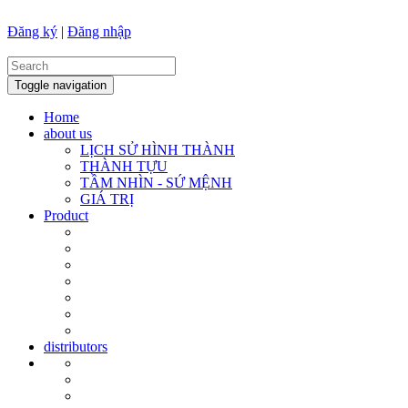
Đăng ký
|
Đăng nhập
Toggle navigation
Home
about us
LỊCH SỬ HÌNH THÀNH
THÀNH TỰU
TẦM NHÌN - SỨ MỆNH
GIÁ TRỊ
Product
distributors