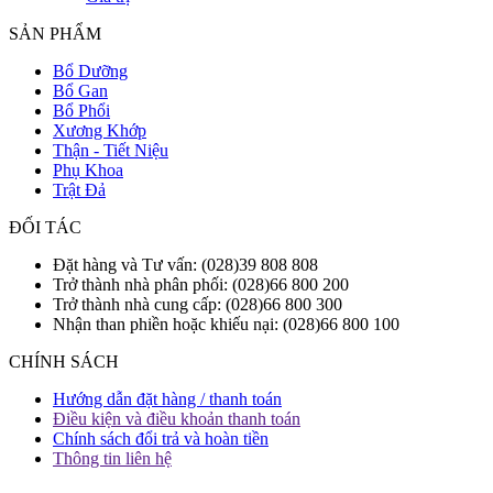
SẢN PHẨM
Bổ Dưỡng
Bổ Gan
Bổ Phổi
Xương Khớp
Thận - Tiết Niệu
Phụ Khoa
Trật Đả
ĐỐI TÁC
Đặt hàng và Tư vấn: (028)39 808 808
Trở thành nhà phân phối: (028)66 800 200
Trở thành nhà cung cấp: (028)66 800 300
Nhận than phiền hoặc khiếu nại: (028)66 800 100
CHÍNH SÁCH
Hướng dẫn đặt hàng / thanh toán
Điều kiện và điều khoản thanh toán
Chính sách đổi trả và hoàn tiền
Thông tin liên hệ