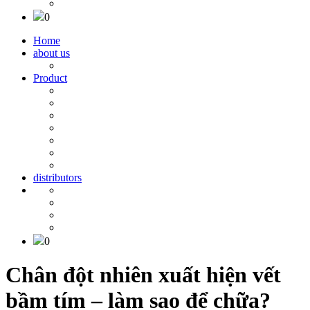
0
Home
about us
Product
distributors
0
Chân đột nhiên xuất hiện vết
bầm tím – làm sao để chữa?