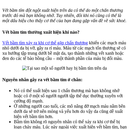
Vết bầm tím đột ngột xuất hiện trên da có thể do một chấn thương
trước đó mà bạn không nhớ. Tuy nhiên, đôi khi nó cũng có thể là
một dấu hiệu cho thấy cơ thể của bạn đang gặp vấn đề về sức khoẻ.
Vết bầm tím thường xuất hiện khi nào?
Vết bầm tím xảy ra khi cơ thể gặp chấn thương
khiến các mạch máu
nhỏ dưới da bị vỡ, gây ra rỉ máu. Máu từ các mạch tổn thương sẽ có
xu hướng tập trung dưới bề mặt da, tạo thành những vết xanh hoặc
đen do các tế bào hồng cầu – một thành phần của máu bị đổi màu.
Nguyên nhân gây ra vết bầm tím ở chân:
Nó có thể xuất hiện sau 1 chấn thương mà bạn không nhớ
hoặc có ở một số người người tập thể dục thường xuyên với
cường độ mạnh.
Ở những người cao tuổi, các mô nâng đỡ mạch máu nằm bên
dưới da sẽ trở nên mỏng và yếu hơn do vậy da cũng dễ xuất
hiện vết bầm tím hơn.
Bầm tím không rõ nguyên nhân có thể xảy ra khi cơ thể bị
loạn chảy máu. Lúc này ngoài việc xuất hiện vết bầm tím, bạn