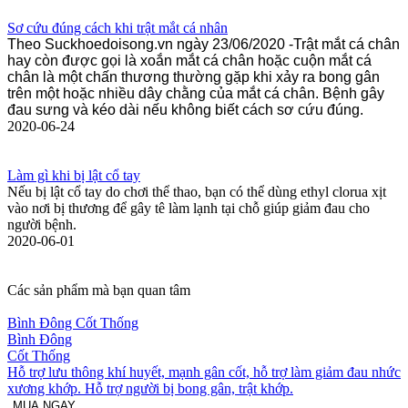
Sơ cứu đúng cách khi trật mắt cá nhân
Theo Suckhoedoisong.vn ngày 23/06/2020 -Trật mắt cá chân
hay còn được gọi là xoắn mắt cá chân hoặc cuộn mắt cá
chân là một chấn thương thường gặp khi xảy ra bong gân
trên một hoặc nhiều dây chằng của mắt cá chân. Bệnh gây
đau sưng và kéo dài nếu không biết cách sơ cứu đúng.
2020-06-24
Làm gì khi bị lật cổ tay
Nếu bị lật cổ tay do chơi thể thao, bạn có thể dùng ethyl clorua xịt
vào nơi bị thương để gây tê làm lạnh tại chỗ giúp giảm đau cho
người bệnh.
2020-06-01
Các sản phẩm mà bạn quan tâm
Bình Đông Cốt Thống
Bình Đông
Cốt Thống
Hỗ trợ lưu thông khí huyết, mạnh gân cốt, hỗ trợ làm giảm đau nhức
xương khớp. Hỗ trợ người bị bong gân, trật khớp.
MUA NGAY