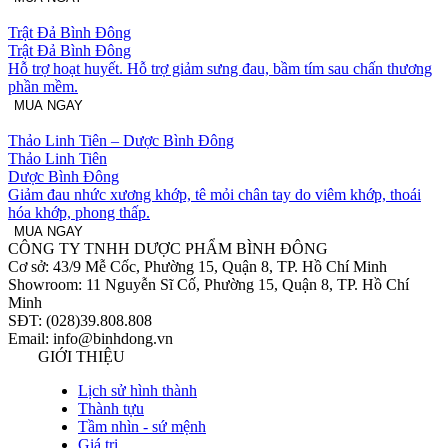
Trật Đả Bình Đông
Trật Đả Bình Đông
Hỗ trợ hoạt huyết. Hỗ trợ giảm sưng đau, bầm tím sau chấn thương
phần mềm.
MUA NGAY
Thảo Linh Tiên – Dược Bình Đông
Thảo Linh Tiên
Dược Bình Đông
Giảm đau nhức xương khớp, tê mỏi chân tay do viêm khớp, thoái
hóa khớp, phong thấp.
MUA NGAY
CÔNG TY TNHH DƯỢC PHẨM BÌNH ĐÔNG
Cơ sở: 43/9 Mễ Cốc, Phường 15, Quận 8, TP. Hồ Chí Minh
Showroom: 11 Nguyễn Sĩ Cố, Phường 15, Quận 8, TP. Hồ Chí
Minh
SĐT: (028)39.808.808
Email: info@binhdong.vn
GIỚI THIỆU
Lịch sử hình thành
Thành tựu
Tầm nhìn - sứ mệnh
Giá trị