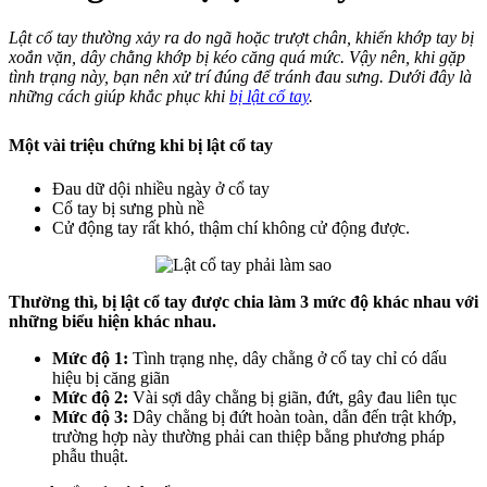
Lật cổ tay thường xảy ra do ngã hoặc trượt chân, khiến khớp tay bị
xoắn vặn, dây chằng khớp bị kéo căng quá mức. Vậy nên, khi gặp
tình trạng này, bạn nên xử trí đúng để tránh đau sưng. Dưới đây là
những cách giúp khắc phục khi
bị lật cổ tay
.
Một vài triệu chứng khi bị lật cổ tay
Đau dữ dội nhiều ngày ở cổ tay
Cổ tay bị sưng phù nề
Cử động tay rất khó, thậm chí không cử động được.
Thường thì, bị lật cổ tay được chia làm 3 mức độ khác nhau với
những biểu hiện khác nhau.
Mức độ 1:
Tình trạng nhẹ, dây chằng ở cổ tay chỉ có dấu
hiệu bị căng giãn
Mức độ 2:
Vài sợi dây chằng bị giãn, đứt, gây đau liên tục
Mức độ 3:
Dây chằng bị đứt hoàn toàn, dẫn đến trật khớp,
trường hợp này thường phải can thiệp bằng phương pháp
phẫu thuật.