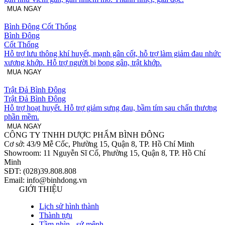
MUA NGAY
Bình Đông Cốt Thống
Bình Đông
Cốt Thống
Hỗ trợ lưu thông khí huyết, mạnh gân cốt, hỗ trợ làm giảm đau nhức
xương khớp. Hỗ trợ người bị bong gân, trật khớp.
MUA NGAY
Trật Đả Bình Đông
Trật Đả Bình Đông
Hỗ trợ hoạt huyết. Hỗ trợ giảm sưng đau, bầm tím sau chấn thương
phần mềm.
MUA NGAY
CÔNG TY TNHH DƯỢC PHẨM BÌNH ĐÔNG
Cơ sở: 43/9 Mễ Cốc, Phường 15, Quận 8, TP. Hồ Chí Minh
Showroom: 11 Nguyễn Sĩ Cố, Phường 15, Quận 8, TP. Hồ Chí
Minh
SĐT: (028)39.808.808
Email: info@binhdong.vn
GIỚI THIỆU
Lịch sử hình thành
Thành tựu
Tầm nhìn - sứ mệnh