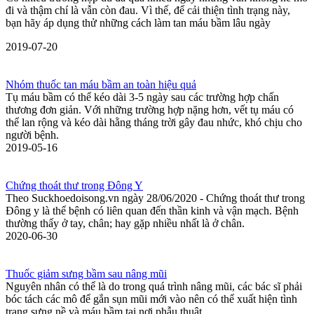
đi và thậm chí là vẫn còn đau. Vì thế, để cải thiện tình trạng này,
bạn hãy áp dụng thử những cách làm tan máu bầm lâu ngày
2019-07-20
Nhóm thuốc tan máu bầm an toàn hiệu quả
Tụ máu bầm có thể kéo dài 3-5 ngày sau các trường hợp chấn
thương đơn giản. Với những trường hợp nặng hơn, vết tụ máu có
thể lan rộng và kéo dài hằng tháng trời gây đau nhức, khó chịu cho
người bệnh.
2019-05-16
Chứng thoát thư trong Đông Y
Theo Suckhoedoisong.vn ngày 28/06/2020 - Chứng thoát thư trong
Đông y là thể bệnh có liên quan đến thần kinh và vận mạch. Bệnh
thường thấy ở tay, chân; hay gặp nhiều nhất là ở chân.
2020-06-30
Thuốc giảm sưng bầm sau nâng mũi
Nguyên nhân có thể là do trong quá trình nâng mũi, các bác sĩ phải
bóc tách các mô để gắn sụn mũi mới vào nên có thể xuất hiện tình
trạng sưng nề và máu bầm tại nơi phẫu thuật.