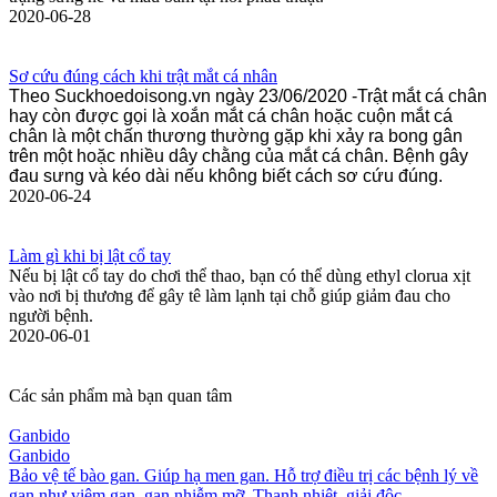
2020-06-28
Sơ cứu đúng cách khi trật mắt cá nhân
Theo Suckhoedoisong.vn ngày 23/06/2020 -Trật mắt cá chân
hay còn được gọi là xoắn mắt cá chân hoặc cuộn mắt cá
chân là một chấn thương thường gặp khi xảy ra bong gân
trên một hoặc nhiều dây chằng của mắt cá chân. Bệnh gây
đau sưng và kéo dài nếu không biết cách sơ cứu đúng.
2020-06-24
Làm gì khi bị lật cổ tay
Nếu bị lật cổ tay do chơi thể thao, bạn có thể dùng ethyl clorua xịt
vào nơi bị thương để gây tê làm lạnh tại chỗ giúp giảm đau cho
người bệnh.
2020-06-01
Các sản phẩm mà bạn quan tâm
Ganbido
Ganbido
Bảo vệ tế bào gan. Giúp hạ men gan. Hỗ trợ điều trị các bệnh lý về
gan như viêm gan, gan nhiễm mỡ. Thanh nhiệt, giải độc.