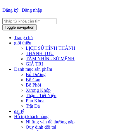
Đăng ký
|
Đăng nhập
Toggle navigation
Trang chủ
giới thiệu
LỊCH SỬ HÌNH THÀNH
THÀNH TỰU
TẦM NHÌN - SỨ MỆNH
GIÁ TRỊ
Danh mục sản phẩm
Bổ Dưỡng
Bổ Gan
Bổ Phổi
Xương Khớp
Thận - Tiết Niệu
Phụ Khoa
Trật Đả
đại lý
Hỗ trợ khách hàng
Những vấn đề thường gặp
Quy định đổi trả