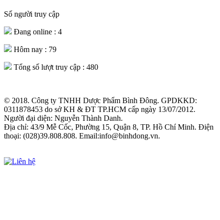
Số người truy cập
Đang online :
4
Hôm nay :
79
Tổng số lượt truy cập :
480
© 2018. Công ty TNHH Dược Phẩm Bình Đông. GPDKKD:
0311878453 do sở KH & ĐT TP.HCM cấp ngày 13/07/2012.
Người đại diện: Nguyễn Thành Danh.
Địa chỉ: 43/9 Mễ Cốc, Phường 15, Quận 8, TP. Hồ Chí Minh. Điện
thoại: (028)39.808.808. Email:info@binhdong.vn.
Xem chính sách sử dụng web