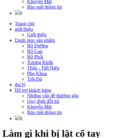
Khuyến Mãi
Bảo mật thông tin
0
Trang chủ
giới thiệu
Giới thiệu
Danh mục sản phẩm
Bổ Dưỡng
Bổ Gan
Bổ Phổi
Xương Khớp
Thận - Tiết Niệu
Phụ Khoa
Trật Đả
đại lý
Hỗ trợ khách hàng
Những vấn đề thường gặp
Quy định đổi trả
Khuyến Mãi
Bảo mật thông tin
0
Làm gì khi bị lật cổ tay