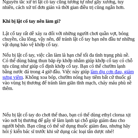
Nguyên tắc xử trí lật cổ tay cũng tương tự như gãy xương, tuy
nhiên, cách xử trí đơn giản và thời gian điều trị cũng ngắn hơn.
Khi bị lật cổ tay nên làm gì?
Lật cổ tay rất dễ xảy ra đối với những người chơi quần vợt, bóng
chuyền, cầu lông, vậy nên, để tránh lật cổ tay bạn nên đầu tư những
vật dụng bảo vệ khớp cổ tay.
Nếu bị lật cổ tay, việc cần làm là hạn chế tối đa tình trạng phù nề.
Có thể dùng băng thun băp ép khớp nhằm giúp khớp cổ tay có chỗ
tựa cũng như giúp cố định khớp cổ tay. Bạn có thể chườm lạnh
bằng nước đá trong 4 giờ đầu. Việc này giúp
làm dịu cơn đau, giảm
sưng viêm
. Không xoa bóp, chườm nóng hay tiêm bất cứ thuốc gì
vào vùng bị thương để tránh làm giãn tĩnh mạch, chảy máu phù nề
thêm.
Nếu bị lật cổ tay do chơi thể thao, bạn có thể dùng ethyl clorua xịt
vào nơi bị thương để gây tê làm lạnh tại chỗ giúp giảm đau cho
người bệnh. Bạn cũng có thể sử dụng thuốc giảm đau, nhưng hãy
hỏi ý kiến bác sĩ trước khi sử dụng các loại tân dược nhé!