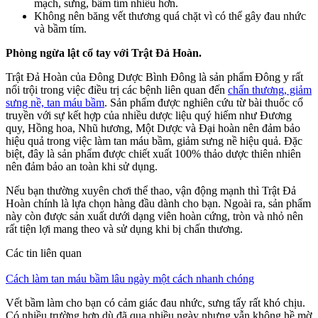
mạch, sưng, bầm tím nhiều hơn.
Không nên băng vết thương quá chặt vì có thể gây đau nhức
và bầm tím.
Phòng ngừa lật cổ tay với Trật Đả Hoàn.
Trật Đả Hoàn của Đông Dược Bình Đông là sản phẩm Đông y rất
nổi trội trong việc điều trị các bệnh liên quan đến
chấn thương, giảm
sưng nề, tan máu bầm
. Sản phẩm được nghiên cứu từ bài thuốc cổ
truyền với sự kết hợp của nhiều dược liệu quý hiếm như Đương
quy, Hồng hoa, Nhũ hương, Một Dược và Đại hoàn nên đảm bảo
hiệu quả trong việc làm tan máu bầm, giảm sưng nề hiệu quả. Đặc
biệt, đây là sản phẩm được chiết xuất 100% thảo dược thiên nhiên
nên đảm bảo an toàn khi sử dụng.
Nếu bạn thường xuyên chơi thể thao, vận động mạnh thì Trật Đả
Hoàn chính là lựa chọn hàng đầu dành cho bạn. Ngoài ra, sản phẩm
này còn được sản xuất dưới dạng viên hoàn cứng, tròn và nhỏ nên
rất tiện lợi mang theo và sử dụng khi bị chấn thương.
Các tin liên quan
Cách làm tan máu bầm lâu ngày một cách nhanh chóng
Vết bầm làm cho bạn có cảm giác đau nhức, sưng tấy rất khó chịu.
Có nhiều trường hợp dù đã qua nhiều ngày nhưng vẫn không hề mờ