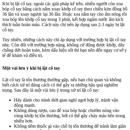
Khi bị lật cổ tay, ngoài các giải pháp kể trên, nhiều người còn xoa
bóp cổ tay bằng cách nắm xoay khớp cổ tay theo chiều kim đồng hồ
36 lần và xoay ngược lại 36 lần. Hoặc xoa nắm tay cho ấm nóng rồi
xoa bóp lên khớp cổ tay trong 3 phút, kết hợp ngâm nước ấm kích
thích tuần hoàn máu. Cách này chỉ nên áp dụng sau 2-3 ngày bị lật
cổ tay.
Tuy nhiên, những cách này chỉ áp dụng với trường hợp bị lật cổ tay
nhẹ. Còn đối với trường hợp nặng, không cử động được khớp, dây
chằng đứt hoàn toàn, kèm dấu hiệu sốt thì bạn nên đến ngay cơ sở y
tế để khám và điều trị.
Một vài lưu ý khi bị lật cổ tay
Lật cổ tay là tổn thương thường gặp, nếu bạn chủ quan và không
biết cách xử trí đúng cách có thể gây ra những hậu quả nghiêm
trọng. Sau đây là một vài lưu ý trong xử trí lật cổ tay:
Hãy dành cho mình thời gian nghỉ ngơi hợp lý, tránh vận
động mạnh.
Không dùng rượu, cao để xoa bóp hoặc chườm nóng vào
vùng khớp bị tổn thương, bởi có thể gây chảy máu bên trong
nhiều hơn.
Không tiêm thuốc gì vào chỗ bị tổn thương để tránh làm giãn