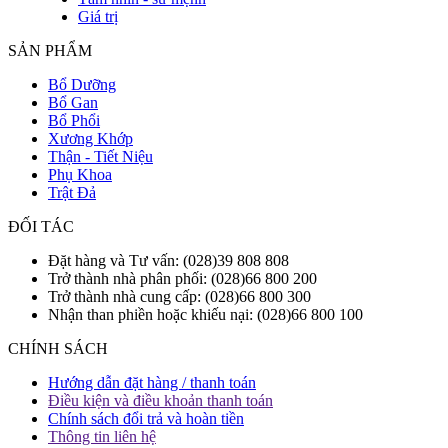
Giá trị
SẢN PHẨM
Bổ Dưỡng
Bổ Gan
Bổ Phổi
Xương Khớp
Thận - Tiết Niệu
Phụ Khoa
Trật Đả
ĐỐI TÁC
Đặt hàng và Tư vấn: (028)39 808 808
Trở thành nhà phân phối: (028)66 800 200
Trở thành nhà cung cấp: (028)66 800 300
Nhận than phiền hoặc khiếu nại: (028)66 800 100
CHÍNH SÁCH
Hướng dẫn đặt hàng / thanh toán
Điều kiện và điều khoản thanh toán
Chính sách đổi trả và hoàn tiền
Thông tin liên hệ