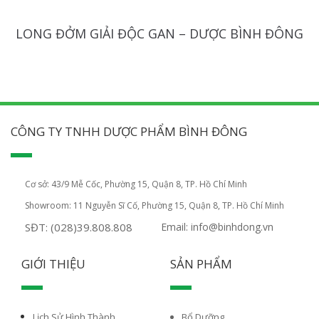
LONG ĐỞM GIẢI ĐỘC GAN – DƯỢC BÌNH ĐÔNG
CÔNG TY TNHH DƯỢC PHẨM BÌNH ĐÔNG
Cơ sở: 43/9 Mễ Cốc, Phường 15, Quận 8, TP. Hồ Chí Minh
Showroom: 11 Nguyễn Sĩ Cố, Phường 15, Quận 8, TP. Hồ Chí Minh
SĐT: (028)39.808.808
Email: info@binhdong.vn
GIỚI THIỆU
SẢN PHẨM
Lịch Sử Hình Thành
Bổ Dưỡng