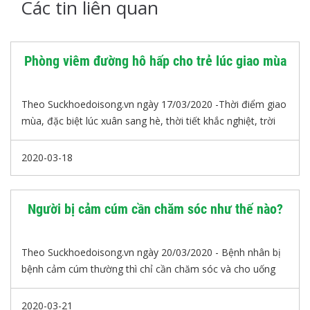
Các tin liên quan
Phòng viêm đường hô hấp cho trẻ lúc giao mùa
Theo Suckhoedoisong.vn ngày 17/03/2020 -Thời điểm giao
mùa, đặc biệt lúc xuân sang hè, thời tiết khắc nghiệt, trời
trở nóng lạnh thất thường, độ ẩm trong không khí giảm
thấp là điều kiện lý tưởng cho các loại vi khuẩn gây bệnh hô
2020-03-18
hấp phát triển. Áp dụng ngay các cách cực hay sau để
phòng và điều trị viêm đường hô hấp cho trẻ.
Người bị cảm cúm cần chăm sóc như thế nào?
Theo Suckhoedoisong.vn ngày 20/03/2020 - Bệnh nhân bị
bệnh cảm cúm thường thì chỉ cần chăm sóc và cho uống
thuốc đầy đủ, đúng liều, đúng loại theo chỉ dẫn của bác sĩ
từ 3-5 ngày các triệu chứng sẽ thuyên giảm dần và khỏi
2020-03-21