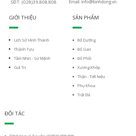
SĐT: (028)39.808.808
Email: info@binhdong.vn
GIỚI THIỆU
SẢN PHẨM
Lịch Sử Hình Thành
Bổ Dưỡng
Thành Tựu
Bổ Gan
Tầm Nhìn - Sứ Mệnh
Bổ Phổi
Giá Trị
Xương Khớp
Thận - Tiết Niệu
Phụ Khoa
Trật Đả
ĐỐI TÁC