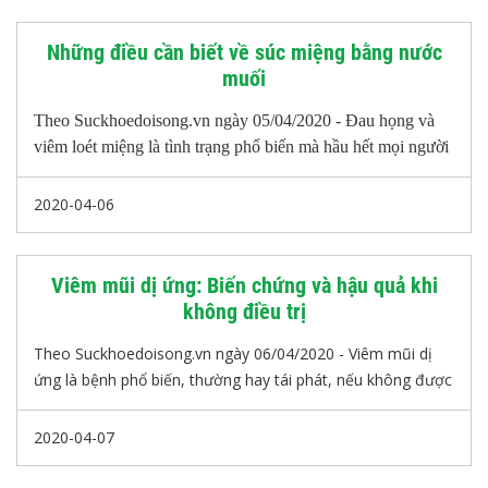
gia y tế khuyến cáo để phòng bệnh.
Những điều cần biết về súc miệng bằng nước
muối
Theo Suckhoedoisong.vn ngày 05/04/2020 - Đau họng và
viêm loét miệng là tình trạng phổ biến mà hầu hết mọi người
gặp phải. Súc miệng bằng nước muối có thể là một cách rẻ
tiền, an toàn và hiệu quả để giảm đau và giảm các triệu
2020-04-06
chứng từ các điều kiện làm ảnh hưởng đến miệng và họng…
Viêm mũi dị ứng: Biến chứng và hậu quả khi
không điều trị
Theo Suckhoedoisong.vn ngày 06/04/2020 - Viêm mũi dị
ứng là bệnh phổ biến, thường hay tái phát, nếu không được
dự phòng và điều trị đúng cách, bệnh có thể dẫn đến nhiều
biến chứng, ảnh hưởng xấu tới sức khỏe, nhất là đối với
2020-04-07
bệnh nhân hen suyễn.