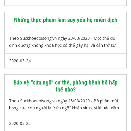
hẳn.Nhưng người chăm sóc bệnh nhân bị bệnh cúm cần
nắm rõ những nguyên tắc sau đây.
Những thực phẩm làm suy yếu hệ miễn dịch
Theo Suckhoedoisong.vn ngày 23/03/2020 - Một chế độ
dinh dưỡng không khoa học có thể gây hại và cản trở sự
phục hồi của hệ miễn dịch.
2020-03-24
Bảo vệ “cửa ngõ” cơ thể, phòng bệnh hô hấp
thế nào?
Theo Suckhoedoisong.vn ngày 25/03/2020 - Bộ phận mũi,
họng của con người là “cửa ngõ” khiến virus, vi khuẩn xâm
nhập dễ dàng nhất vào đường hô hấp. Do đó, để phòng,
chống các bệnh về đường hô hấp việc vệ sinh mũi, họng
2020-03-25
thường xuyên là phương pháp hiệu quả được các chuyên