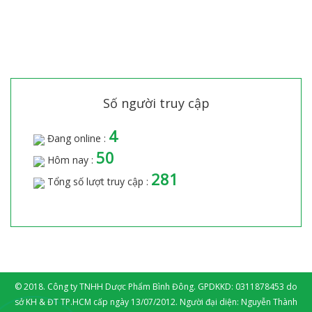
Số người truy cập
4
Đang online :
50
Hôm nay :
281
Tổng số lượt truy cập :
© 2018. Công ty TNHH Dược Phẩm Bình Đông. GPDKKD: 0311878453 do
sở KH & ĐT TP.HCM cấp ngày 13/07/2012. Người đại diện: Nguyễn Thành