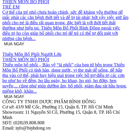
THIÊN MÔN BỔ PHỔI
TRẺ EM
Cơ thể của trẻ nhỏ chưa hoàn chỉnh, sức đề kháng yếu thường dễ
mắc phải các căn bệnh thời tiết và dễ bị tái phát; bởi vậy việc giữ ấm
phổi cho trẻ là điều rất quan trọng, đặc biệt là với thời tiết thất
thường như hiện tại. Thiên Môn Bổ Phổi Bình Đông ngoài việc
điều trị ho còn giúp bổ phổi cho trẻ để trẻ có thể tự đối mặt với
những căn bệnh...
MUA NGAY
Thiên Môn Bổ Phổi Người Lớn
THIÊN MÔN BỔ PHỔI
Thiên môn bổ phổi – Bảo vệ “lá phổi” của bạn từ bên trong Thiên
Môn Bổ Phổi có tính hàn, dạng nước, vị the mát dễ uống, dễ hấp
thu vào cơ thể, phát huy hiệu quả trong việc hỗ trợ điều trị các cơn
ho như ho về đêm, ho lâu ngày, ho khan, ho gió, ho đờm, hen
suyễn,... cũng như giúp dưỡng âm, bổ phổi, giảm đau rát hầu họng,
miệng khô, khàn...
MUA NGAY
CÔNG TY TNHH DƯỢC PHẨM BÌNH ĐÔNG
Cơ sở: 43/9 Mễ Cốc, Phường 15, Quận 8, TP. Hồ Chí Minh
Showroom: 11 Nguyễn Sĩ Cố, Phường 15, Quận 8, TP. Hồ Chí
Minh
SĐT: (028)39.808.808
Email: info@binhdong.vn