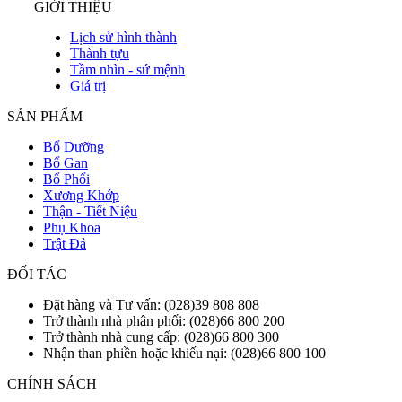
GIỚI THIỆU
Lịch sử hình thành
Thành tựu
Tầm nhìn - sứ mệnh
Giá trị
SẢN PHẨM
Bổ Dưỡng
Bổ Gan
Bổ Phổi
Xương Khớp
Thận - Tiết Niệu
Phụ Khoa
Trật Đả
ĐỐI TÁC
Đặt hàng và Tư vấn: (028)39 808 808
Trở thành nhà phân phối: (028)66 800 200
Trở thành nhà cung cấp: (028)66 800 300
Nhận than phiền hoặc khiếu nại: (028)66 800 100
CHÍNH SÁCH