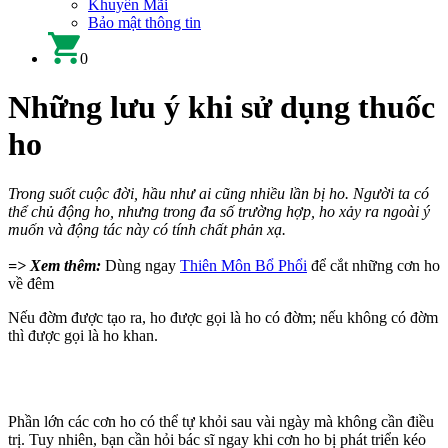
Khuyến Mãi
Bảo mật thông tin
0
Những lưu ý khi sử dụng thuốc
ho
Trong suốt cuộc đời, hầu như ai cũng nhiều lần bị ho. Người ta có
thể chủ động ho, nhưng trong đa số trường hợp, ho xảy ra ngoài ý
muốn và động tác này có tính chất phản xạ.
=> Xem thêm:
Dùng ngay
Thiên Môn Bổ Phổi
để cắt những cơn ho
về đêm
Nếu đờm được tạo ra, ho được gọi là ho có đờm; nếu không có đờm
thì được gọi là ho khan.
Phần lớn các cơn ho có thể tự khỏi sau vài ngày mà không cần điều
trị. Tuy nhiên, bạn cần hỏi bác sĩ ngay khi cơn ho bị phát triển kéo