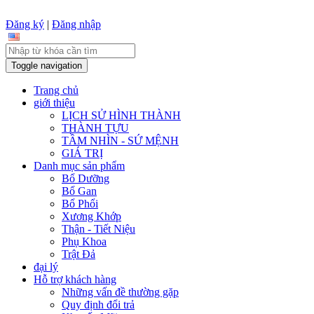
Đăng ký
|
Đăng nhập
Toggle navigation
Trang chủ
giới thiệu
LỊCH SỬ HÌNH THÀNH
THÀNH TỰU
TẦM NHÌN - SỨ MỆNH
GIÁ TRỊ
Danh mục sản phẩm
Bổ Dưỡng
Bổ Gan
Bổ Phổi
Xương Khớp
Thận - Tiết Niệu
Phụ Khoa
Trật Đả
đại lý
Hỗ trợ khách hàng
Những vấn đề thường gặp
Quy định đổi trả