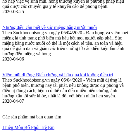
hô hấp việc vệ sinh mũi, họng thường xuyên là phương pháp hiệu
quả được các chuyên gia y tế khuyến cáo để phòng bệnh.
2020-03-25
Những điều cần biết về súc miệng bằng nước muối
Theo Suckhoedoisong.vn ngày 05/04/2020 - Đau họng và viêm loét
miệng là tình trạng phổ biến mà hầu hết mọi người gặp phải. Súc
miệng bằng nước muối có thể là một cách rẻ tiền, an toàn và hiệu
quả để giảm đau và giảm các triệu chứng từ các điều kiện làm ảnh
hưởng đến miệng và họng…
2020-04-06
Viêm mũi dị ứng: Biến chứng và hậu quả khi không điều trị
Theo Suckhoedoisong.vn ngày 06/04/2020 - Viêm mũi dị ứng là
bệnh phổ biến, thường hay tái phát, nếu không được dự phòng và
điều trị đúng cách, bệnh có thể dẫn đến nhiều biến chứng, ảnh
hưởng xấu tới sức khỏe, nhất là đối với bệnh nhân hen suyễn.
2020-04-07
Các sản phẩm mà bạn quan tâm
Thiên Môn Bổ Phổi Trẻ Em