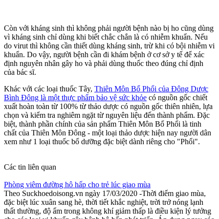
Còn với kháng sinh thì không phải người bệnh nào bị ho cũng dùng
vì kháng sinh chỉ dùng khi biết chắc chắn là có nhiễm khuẩn. Nếu
do virut thì không cần thiết dùng kháng sinh, trừ khi có bội nhiễm vi
khuẩn. Do vậy, người bệnh cần đi khám bệnh ở cơ sở y tế để xác
định nguyên nhân gây ho và phải dùng thuốc theo đúng chỉ định
của bác sĩ.
Khác với các loại thuốc Tây,
Thiên Môn Bổ Phổi của Đông Dược
Bình Đông là một thực phẩm bảo vệ sức khỏe
có nguồn gốc chiết
xuất hoàn toàn từ 100% từ thảo dược có nguồn gốc thiên nhiên, lựa
chọn và kiểm tra nghiêm ngặt từ nguyên liệu đến thành phẩm. Đặc
biệt, thành phần chính của sản phẩm Thiên Môn Bổ Phổi là tinh
chất của Thiên Môn Đông - một loại thảo dược hiện nay người dân
xem như 1 loại thuốc bổ dưỡng đặc biệt dành riêng cho "Phổi".
Các tin liên quan
Phòng viêm đường hô hấp cho trẻ lúc giao mùa
Theo Suckhoedoisong.vn ngày 17/03/2020 -Thời điểm giao mùa,
đặc biệt lúc xuân sang hè, thời tiết khắc nghiệt, trời trở nóng lạnh
thất thường, độ ẩm trong không khí giảm thấp là điều kiện lý tưởng