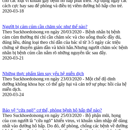
cho các loại vi khuẩn gây bệnh hô hấp phát triển. Áp dụng ngay các
cách cực hay sau để phòng và điều trị viêm đường hô hấp cho trẻ.
2020-03-18
Người bị cảm cúm cần chăm sóc như thế nào?
Theo Suckhoedoisong.vn ngày 20/03/2020 - Bệnh nhân bị bệnh
cảm cúm thường thì chỉ cần chăm sóc và cho uống thuốc đầy đủ,
đúng liều, đúng loại theo chỉ dẫn của bác sĩ từ 3-5 ngày các triệu
chứng sẽ thuyên giảm dần và khỏi hẳn.Nhưng người chăm sóc bệnh
nhân bị bệnh cúm cần nắm rõ những nguyên tắc sau đây.
2020-03-21
Những thực phẩm làm suy yếu hệ miễn dịch
Theo Suckhoedoisong.vn ngày 23/03/2020 - Một chế độ dinh
dưỡng không khoa học có thể gây hại và cản trở sự phục hồi của hệ
miễn dịch.
2020-03-24
Bảo vệ “cửa ngõ” cơ thể, phòng bệnh hô hấp thế nào?
Theo Suckhoedoisong.vn ngày 25/03/2020 - Bộ phận mũi, họng
của con người là “cửa ngõ” khiến virus, vi khuẩn xâm nhập dễ dàng
nhất vào đường hô hấp. Do đó, để phòng, chống các bệnh về đường