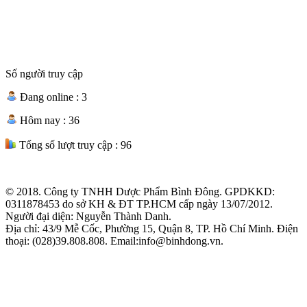
Số người truy cập
Đang online :
3
Hôm nay :
36
Tổng số lượt truy cập :
96
© 2018. Công ty TNHH Dược Phẩm Bình Đông. GPDKKD:
0311878453 do sở KH & ĐT TP.HCM cấp ngày 13/07/2012.
Người đại diện: Nguyễn Thành Danh.
Địa chỉ: 43/9 Mễ Cốc, Phường 15, Quận 8, TP. Hồ Chí Minh. Điện
thoại: (028)39.808.808. Email:info@binhdong.vn.
Xem chính sách sử dụng web