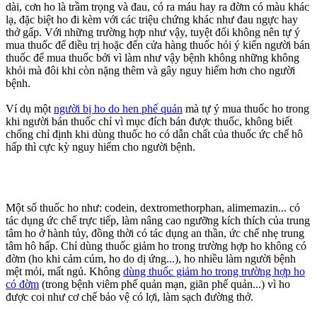
dài, cơn ho là trầm trọng và đau, có ra máu hay ra đờm có màu khác
lạ, đặc biệt ho đi kèm với các triệu chứng khác như đau ngực hay
thở gấp. Với những trường hợp như vậy, tuyệt đối không nên tự ý
mua thuốc để điều trị hoặc đến cửa hàng thuốc hỏi ý kiến người bán
thuốc để mua thuốc bởi vì làm như vậy bệnh không những không
khỏi mà đôi khi còn nặng thêm và gây nguy hiểm hơn cho người
bệnh.
Ví dụ một
người bị ho do hen phế quản
mà tự ý mua thuốc ho trong
khi người bán thuốc chỉ vì mục đích bán được thuốc, không biết
chống chỉ định khi dùng thuốc ho có dẫn chất của thuốc ức chế hô
hấp thì cực kỳ nguy hiểm cho người bệnh.
Một số thuốc ho như: codein, dextromethorphan, alimemazin... có
tác dụng ức chế trực tiếp, làm nâng cao ngưỡng kích thích của trung
tâm ho ở hành tủy, đồng thời có tác dụng an thần, ức chế nhẹ trung
tâm hô hấp. Chỉ dùng thuốc giảm ho trong trường hợp ho không có
đờm (ho khi cảm cúm, ho do dị ứng...), ho nhiều làm người bệnh
mệt mỏi, mất ngủ. Không
dùng thuốc giảm ho trong trường hợp ho
có đờm
(trong bệnh viêm phế quản mạn, giãn phế quản...) vì ho
được coi như cơ chế bảo vệ có lợi, làm sạch đường thở.