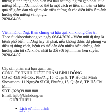
miệng là tình trạng phổ biến mà hầu hết mọi người gặp phải. Súc
miệng bằng nước muối có thể là một cách rẻ tiền, an toàn và hiệu
quả để giảm đau và giảm các triệu chứng từ các điều kiện làm ảnh
hưởng đến miệng và họng…
2020-04-06
Viêm mũi dị ứng: Biến chứng và hậu quả khi không điều trị
Theo Suckhoedoisong.vn ngày 06/04/2020 - Viêm mũi dị ứng là
bệnh phổ biến, thường hay tái phát, nếu không được dự phòng và
điều trị đúng cách, bệnh có thể dẫn đến nhiều biến chứng, ảnh
hưởng xấu tới sức khỏe, nhất là đối với bệnh nhân hen suyễn.
2020-04-07
Các sản phẩm mà bạn quan tâm
CÔNG TY TNHH DƯỢC PHẨM BÌNH ĐÔNG
Cơ sở: 43/9 Mễ Cốc, Phường 15, Quận 8, TP. Hồ Chí Minh
Showroom: 11 Nguyễn Sĩ Cố, Phường 15, Quận 8, TP. Hồ Chí
Minh
SĐT: (028)39.808.808
Email: info@binhdong.vn
GIỚI THIỆU
Lịch sử hình thành