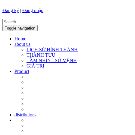
Đăng ký
|
Đăng nhập
Toggle navigation
Home
about us
LỊCH SỬ HÌNH THÀNH
THÀNH TỰU
TẦM NHÌN - SỨ MỆNH
GIÁ TRỊ
Product
distributors