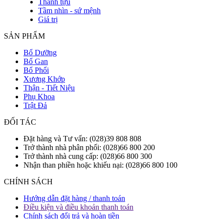
Thành tựu
Tầm nhìn - sứ mệnh
Giá trị
SẢN PHẨM
Bổ Dưỡng
Bổ Gan
Bổ Phổi
Xương Khớp
Thận - Tiết Niệu
Phụ Khoa
Trật Đả
ĐỐI TÁC
Đặt hàng và Tư vấn: (028)39 808 808
Trở thành nhà phân phối: (028)66 800 200
Trở thành nhà cung cấp: (028)66 800 300
Nhận than phiền hoặc khiếu nại: (028)66 800 100
CHÍNH SÁCH
Hướng dẫn đặt hàng / thanh toán
Điều kiện và điều khoản thanh toán
Chính sách đổi trả và hoàn tiền