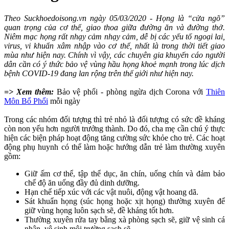
Theo Suckhoedoisong.vn ngày 05/03/2020 - Họng là “cửa ngõ”
quan trọng của cơ thể, giao thoa giữa đường ăn và đường thở.
Niêm mạc họng rất nhạy cảm nhạy cảm, dễ bị các yếu tố ngoại lai,
virus, vi khuẩn xâm nhập vào cơ thể, nhất là trong thời tiết giao
mùa như hiện nay. Chính vì vậy, các chuyên gia khuyến cáo người
dân cần có ý thức bảo vệ vùng hầu họng khoẻ mạnh trong lúc dịch
bệnh COVID-19 đang lan rộng trên thế giới như hiện nay.
=> Xem thêm:
Bảo vệ phổi - phòng ngừa dịch Corona với
Thiên
Môn Bổ Phổi
mỗi ngày
Trong các nhóm đối tượng thì trẻ nhỏ là đối tượng có sức đề kháng
còn non yếu hơn người trưởng thành. Do đó, cha mẹ cần chú ý thực
hiện các biện pháp hoạt động tăng cường sức khỏe cho trẻ. Các hoạt
động phụ huynh có thể làm hoặc hướng dẫn trẻ làm thường xuyên
gồm:
Giữ ấm cơ thể, tập thể dục, ăn chín, uống chín và đảm bảo
chế độ ăn uống đầy đủ dinh dưỡng.
Hạn chế tiếp xúc với các vật nuôi, động vật hoang dã.
Sát khuẩn họng (súc họng hoặc xịt họng) thường xuyên để
giữ vùng họng luôn sạch sẽ, đề kháng tốt hơn.
Thường xuyên rửa tay bằng xà phòng sạch sẽ, giữ vệ sinh cá
nhân, vệ sinh môi trường sạch sẽ.