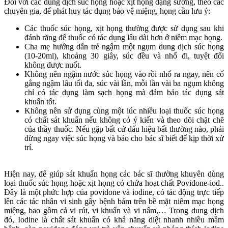
Đối với các dung dịch súc họng hoặc xịt họng dạng sương, theo các
chuyên gia, để phát huy tác dụng bảo vệ miệng, họng cần lưu ý:
Các thuốc súc họng, xịt họng thường được sử dụng sau khi
đánh răng để thuốc có tác dụng lâu dài hơn ở niêm mạc họng.
Cha mẹ hướng dẫn trẻ ngậm một ngụm dung dịch súc họng
(10-20ml), khoảng 30 giây, súc đều và nhổ đi, tuyệt đối
không được nuốt.
Không nên ngậm nước súc họng vào rồi nhổ ra ngay, nên cố
gắng ngậm lâu tối đa, súc vài lần, mỗi lần vài ba ngụm không
chỉ có tác dụng làm sạch họng mà đảm bảo tác dụng sát
khuẩn tốt.
Không nên sử dụng cùng một lúc nhiều loại thuốc súc họng
có chất sát khuẩn nếu không có ý kiến và theo dõi chặt chẽ
của thầy thuốc. Nếu gặp bất cứ dấu hiệu bất thường nào, phải
dừng ngay việc súc họng và báo cho bác sĩ biết để kịp thời xử
trí.
Hiện nay, để giúp sát khuẩn họng các bác sĩ thường khuyên dùng
loại thuốc súc họng hoặc xịt họng có chứa hoạt chất Povidone-iod..
Đây là một phức hợp của povidone và iodine, có tác động trực tiếp
lên các tác nhân vi sinh gây bệnh bám trên bề mặt niêm mạc họng
miệng, bao gồm cả vi rút, vi khuẩn và vi nấm,… Trong dung dịch
đó, Iodine là chất sát khuẩn có khả năng diệt nhanh nhiều mầm