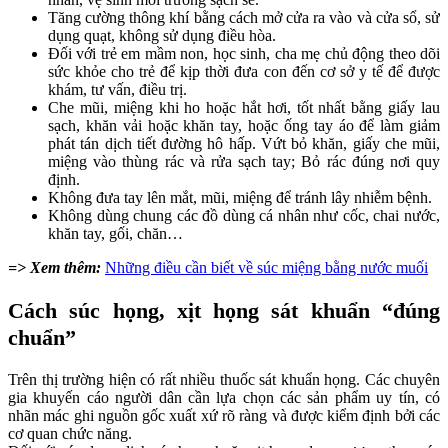
Tăng cường thông khí bằng cách mở cửa ra vào và cửa sổ, sử
dụng quạt, không sử dụng điều hòa.
Đối với trẻ em mầm non, học sinh, cha mẹ chủ động theo dõi
sức khỏe cho trẻ để kịp thời đưa con đến cơ sở y tế để được
khám, tư vấn, điều trị.
Che mũi, miệng khi ho hoặc hắt hơi, tốt nhất bằng giấy lau
sạch, khăn vải hoặc khăn tay, hoặc ống tay áo để làm giảm
phát tán dịch tiết đường hô hấp. Vứt bỏ khăn, giấy che mũi,
miệng vào thùng rác và rửa sạch tay; Bỏ rác đúng nơi quy
định.
Không đưa tay lên mắt, mũi, miệng để tránh lây nhiễm bệnh.
Không dùng chung các đồ dùng cá nhân như cốc, chai nước,
khăn tay, gối, chăn…
=> Xem thêm:
Những điều cần biết về súc miệng bằng nước muối
Cách súc họng, xịt họng sát khuẩn “đúng
chuẩn”
Trên thị trường hiện có rất nhiều thuốc sát khuẩn họng. Các chuyên
gia khuyến cáo người dân cần lựa chọn các sản phẩm uy tín, có
nhãn mác ghi nguồn gốc xuất xứ rõ ràng và được kiểm định bởi các
cơ quan chức năng.