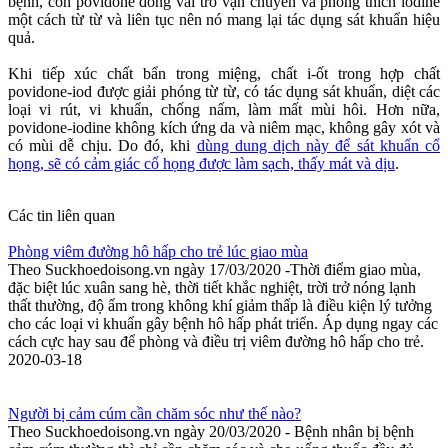
bệnh, còn povidone đóng vai trò vận chuyển và phóng thích iodine
một cách từ từ và liên tục nên nó mang lại tác dụng sát khuẩn hiệu
quả.
Khi tiếp xúc chất bẩn trong miệng, chất i-ốt trong hợp chất
povidone-iod được giải phóng từ từ, có tác dụng sát khuẩn, diệt các
loại vi rút, vi khuẩn, chống nấm, làm mất mùi hôi. Hơn nữa,
povidone-iodine không kích ứng da và niêm mạc, không gây xót và
có mùi dễ chịu. Do đó, khi
dùng dung dịch này để sát khuẩn cổ
họng, sẽ có cảm giác cổ họng được làm sạch, thấy mát và dịu
.
Các tin liên quan
Phòng viêm đường hô hấp cho trẻ lúc giao mùa
Theo Suckhoedoisong.vn ngày 17/03/2020 -Thời điểm giao mùa,
đặc biệt lúc xuân sang hè, thời tiết khắc nghiệt, trời trở nóng lạnh
thất thường, độ ẩm trong không khí giảm thấp là điều kiện lý tưởng
cho các loại vi khuẩn gây bệnh hô hấp phát triển. Áp dụng ngay các
cách cực hay sau để phòng và điều trị viêm đường hô hấp cho trẻ.
2020-03-18
Người bị cảm cúm cần chăm sóc như thế nào?
Theo Suckhoedoisong.vn ngày 20/03/2020 - Bệnh nhân bị bệnh