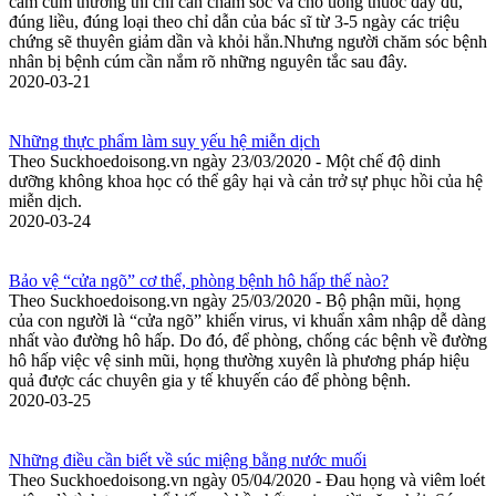
cảm cúm thường thì chỉ cần chăm sóc và cho uống thuốc đầy đủ,
đúng liều, đúng loại theo chỉ dẫn của bác sĩ từ 3-5 ngày các triệu
chứng sẽ thuyên giảm dần và khỏi hẳn.Nhưng người chăm sóc bệnh
nhân bị bệnh cúm cần nắm rõ những nguyên tắc sau đây.
2020-03-21
Những thực phẩm làm suy yếu hệ miễn dịch
Theo Suckhoedoisong.vn ngày 23/03/2020 - Một chế độ dinh
dưỡng không khoa học có thể gây hại và cản trở sự phục hồi của hệ
miễn dịch.
2020-03-24
Bảo vệ “cửa ngõ” cơ thể, phòng bệnh hô hấp thế nào?
Theo Suckhoedoisong.vn ngày 25/03/2020 - Bộ phận mũi, họng
của con người là “cửa ngõ” khiến virus, vi khuẩn xâm nhập dễ dàng
nhất vào đường hô hấp. Do đó, để phòng, chống các bệnh về đường
hô hấp việc vệ sinh mũi, họng thường xuyên là phương pháp hiệu
quả được các chuyên gia y tế khuyến cáo để phòng bệnh.
2020-03-25
Những điều cần biết về súc miệng bằng nước muối
Theo Suckhoedoisong.vn ngày 05/04/2020 - Đau họng và viêm loét