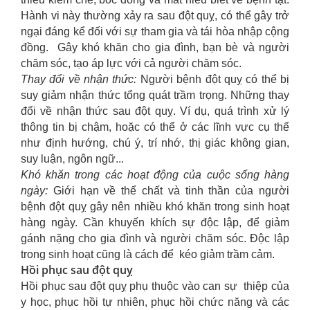
Hành vi này thường xảy ra sau đột quỵ, có thể gây trở
ngại đáng kể đối với sự tham gia và tái hòa nhập cộng
đồng. Gây khó khăn cho gia đình, bạn bè và người
chăm sóc, tạo áp lực với cả người chăm sóc.
Thay đổi về nhận thức:
Người bệnh đột quỵ có thể bị
suy giảm nhận thức tổng quát trầm trọng. Những thay
đổi về nhận thức sau đột quỵ. Ví dụ, quá trình xử lý
thông tin bị chậm, hoặc có thể ở các lĩnh vực cụ thể
như định hướng, chú ý, trí nhớ, thị giác không gian,
suy luận, ngôn ngữ...
Khó khăn trong các hoạt động của cuộc sống hàng
ngày:
Giới hạn về thể chất và tinh thần của người
bệnh đột quỵ gây nên nhiều khó khăn trong sinh hoạt
hàng ngày. Cần khuyến khích sự độc lập, để giảm
gánh nặng cho gia đình và người chăm sóc. Độc lập
trong sinh hoạt cũng là cách để kéo giảm trầm cảm.
Hồi phục sau đột quỵ
Hồi phục sau đột quỵ phụ thuộc vào can sự thiệp của
y học, phục hồi tự nhiên, phục hồi chức năng và các