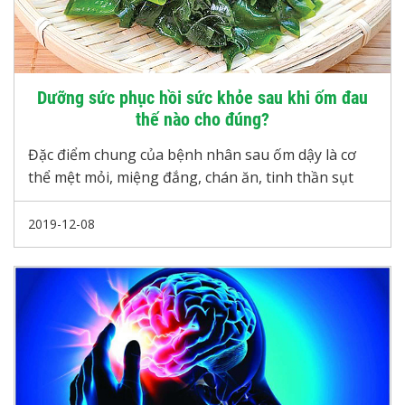
Dưỡng sức phục hồi sức khỏe sau khi ốm đau
thế nào cho đúng?
Đặc điểm chung của bệnh nhân sau ốm dậy là cơ
thể mệt mỏi, miệng đắng, chán ăn, tinh thần sụt
giảm và ngại tiếp xúc với những người xung quanh.
Lúc này, họ cần được bồi dưỡng, chăm sóc đúng
2019-12-08
cách để nhanh phục