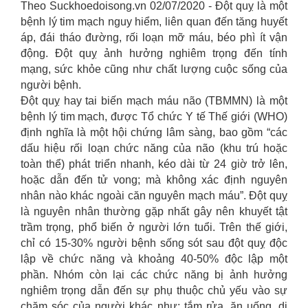
Theo Suckhoedoisong.vn 02/07/2020 - Đột quỵ là một
bệnh lý tim mạch nguy hiểm, liên quan đến tăng huyết
áp, đái tháo đường, rối loạn mỡ máu, béo phì ít vận
động. Đột quỵ ảnh hưởng nghiêm trọng đến tính
mạng, sức khỏe cũng như chất lượng cuộc sống của
người bệnh.
Đột quỵ hay tai biến mạch máu não (TBMMN) là một
bệnh lý tim mạch, được Tổ chức Y tế Thế giới (WHO)
định nghĩa là một hội chứng lâm sàng, bao gồm “các
dấu hiệu rối loạn chức năng của não (khu trú hoặc
toàn thể) phát triển nhanh, kéo dài từ 24 giờ trở lên,
hoặc dẫn đến tử vong; mà không xác định nguyên
nhân nào khác ngoài căn nguyên mạch máu”. Đột quỵ
là nguyên nhân thường gặp nhất gây nên khuyết tật
trầm trọng, phổ biến ở người lớn tuổi. Trên thế giới,
chỉ có 15-30% người bệnh sống sót sau đột quỵ độc
lập về chức năng và khoảng 40-50% độc lập một
phần. Nhóm còn lại các chức năng bị ảnh hưởng
nghiêm trọng dẫn đến sự phụ thuộc chủ yếu vào sự
chăm sóc của người khác như: tắm rửa, ăn uống, di