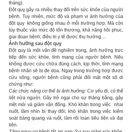
tháng).
Đột quỵ gây ra nhiều thay đổi trên sức khỏe của người
bệnh. Tuy nhiên, mức độ và phạm vi ảnh hưởng của
đột quỵ không giống nhau ở mỗi trường hợp. Mà còn
tùy thuộc vào mức độ tổn thương, khả năng hồi phục,
giai đoạn bệnh, điều trị y tế được thụ hưởng…
Ảnh hưởng sau đột quỵ
Đột quỵ là một vấn đề nghiêm trọng, ảnh hưởng trực
tiếp đến sức khỏe, tính mạng của người bệnh. Nếu
không được cứu chữa đúng cách, kịp thời, tính mạng
bệnh nhân sẽ bị đe dọa. Ngay trong trường hợp được
cứu sống, người bệnh cũng phải đối mặt một số di
chứng như:
Các chức năng cơ thể bị ảnh hưởng:
Cơ yếu đi, có thể
liệt nửa người. Gây trở ngại cho sự thăng bằng, gây
mệt mỏi và giảm vận động. Khó khăn trong việc nhai
nuốt, tầm nhìn bị thay đổi; khó khăn trong việc kiểm
soát bàng quang và ruột, làm rối loạn tiểu tiện và đại
tiện.
Tăng nguy cơ bệnh tật, tai nạn:
Sự suy giảm sức khỏe,