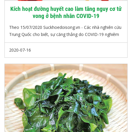
Kích hoạt đường huyết cao làm tăng nguy cơ tử
vong ở bệnh nhân COVID-19
Theo 15/07/2020 Suckhoedoisong.vn - Các nhà nghiên cứu
Trung Quốc cho biết, sự căng thẳng do COVID-19 nghiêm
trọng có thể kích hoạt lượng đường trong máu cao bất
thường, ngay cả ở những người không bị bệnh tiểu đường.
2020-07-16
Điều này gắn liền với tăng tỷ lệ tử vong do COVID-19.