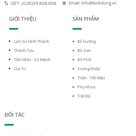
SĐT: (028)39.808.808
Email: info@binhdong.vn
GIỚI THIỆU
SẢN PHẨM
Lịch Sử Hình Thành
Bổ Dưỡng
Thành Tựu
Bổ Gan
Tầm Nhìn - Sứ Mệnh
Bổ Phổi
Giá Trị
Xương Khớp
Thận - Tiết Niệu
Phụ Khoa
Trật Đả
ĐỐI TÁC