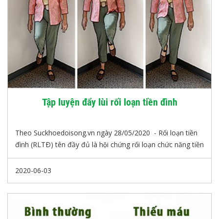
Tập luyện đẩy lùi rối loạn tiền đình
Theo Suckhoedoisong.vn ngày 28/05/2020 - Rối loạn tiền
đình (RLTÐ) tên đầy đủ là hội chứng rối loạn chức năng tiền
đình. Ðây là chứng bệnh có thể gặp ở mọi lứa tuổi, người
trưởng thành chiếm tỷ lệ cao hơn.
2020-06-03