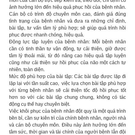
môn của cán bộ trực tiếp kiểm tra, theo dõi, chỉ định có
ảnh hưởng lớn đến hiệu quả phục hồi của bệnh nhân.
Cán bộ có trình độ chuyên môn cao, đánh giá đúng
tình trạng của bệnh nhân và đưa ra những chỉ định,
bài tập, tư vấn tâm lý phù hợp; sẽ giúp quá trình hồi
phục được nhanh chóng, hiệu quả.
Động lực tập luyện của bệnh nhân: Mỗi bệnh nhân
cần có tinh thần tự vận động, tự cải thiện, giữ được
tâm lý thoải mái, từ đó nâng cao hiệu quả tập luyện
cũng như cải thiện sự hồi phục của não một cách tự
nhiên, toàn diện.
Mức độ phù hợp của bài tập: Các bài tập được lặp đi
lặp lại với tần suất cao, việc lựa chọn bài tập phù hợp
với từng bệnh nhân sẽ cải thiện tốc độ hồi phục tốt
hơn so với các bài tập chung chung, không có tác
động cụ thể hay chuyên biệt.
Việc khôi phục của bệnh nhân đột quỵ là một quá trình
bền bỉ, cần sự kiên trì của chính bệnh nhân, người nhà
và cán bộ chuyên môn. Điều này ảnh hưởng lớn đến
tâm sức, thời gian và tài chính của người bệnh lẫn đội