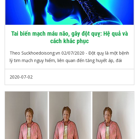
Tai biến mạch máu não, gây đột quỵ: Hệ quả và
cách khắc phục
Theo Suckhoedoisong.vn 02/07/2020 - Đột quỵ là một bệnh
lý tim mạch nguy hiểm, liên quan đến tăng huyết áp, đái
tháo đường, rối loạn mỡ máu, béo phì ít vận động. Đột quỵ
ảnh hưởng nghiêm trọng đến tính mạng, sức khỏe cũng
2020-07-02
như chất lượng cuộc sống của người bệnh.