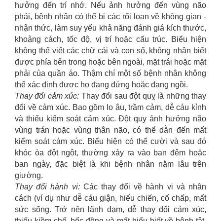
hưởng đến trí nhớ. Nếu ảnh hưởng đến vùng não
phải, bệnh nhân có thể bị các rối loạn về không gian -
nhận thức, làm suy yếu khả năng đánh giá kích thước,
khoảng cách, tốc độ, vị trí hoặc cấu trúc. Biểu hiện
không thể viết các chữ cái và con số, không nhận biết
được phía bên trong hoặc bên ngoài, mặt trái hoặc mặt
phải của quần áo. Thậm chí một số bệnh nhân không
thể xác định được họ đang đứng hoặc đang ngồi.
Thay đổi cảm xúc:
Thay đổi sau đột quỵ là những thay
đổi về cảm xúc. Bao gồm lo âu, trầm cảm, dễ cáu kỉnh
và thiếu kiểm soát cảm xúc. Đột quỵ ảnh hưởng não
vùng trán hoặc vùng thân não, có thể dẫn đến mất
kiểm soát cảm xúc. Biểu hiện có thể cười và sau đó
khóc òa đột ngột, thường xảy ra vào ban đêm hoặc
ban ngày, đặc biệt là khi bệnh nhân nằm lâu trên
giường.
Thay đổi hành vi:
Các thay đổi về hành vi và nhân
cách (ví dụ như dễ cáu giận, hiếu chiến, cố chấp, mất
sức sống. Trở nên lãnh đạm, dễ thay đổi cảm xúc,
thiếu kiềm chế, bốc đồng và mất hiểu biết về bệnh tật.