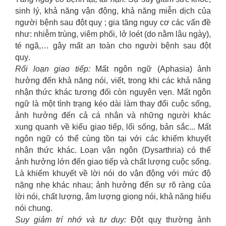
sinh lý, khả năng vận động, khả năng miễn dịch của
người bệnh sau đột quỵ ; gia tăng nguy cơ các vấn đề
như: nhiễm trùng, viêm phối, lở loét (do nằm lâu ngày),
té ngã,… gây mất an toàn cho người bệnh sau đột
quỵ.
Rối loạn giao tiếp:
Mất ngôn ngữ (Aphasia) ảnh
hưởng đến khả năng nói, viết, trong khi các khả năng
nhận thức khác tương đối còn nguyên vẹn. Mất ngôn
ngữ là một tình trạng kéo dài làm thay đổi cuộc sống,
ảnh hưởng đến cả cá nhân và những người khác
xung quanh về kiểu giao tiếp, lối sống, bản sắc... Mất
ngôn ngữ có thể cùng tồn tại với các khiếm khuyết
nhận thức khác. Loạn vận ngôn (Dysarthria) có thể
ảnh hưởng lớn đến giao tiếp và chất lượng cuộc sống.
Là khiếm khuyết về lời nói do vận động với mức độ
nặng nhẹ khác nhau; ảnh hưởng đến sự rõ ràng của
lời nói, chất lượng, âm lượng giọng nói, khả năng hiểu
nói chung.
Suy giảm trí nhớ và tư duy:
Đột quỵ thường ảnh