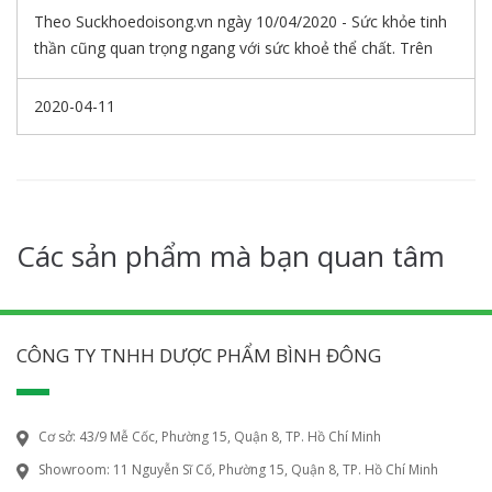
Theo Suckhoedoisong.vn ngày 10/04/2020 - Sức khỏe tinh
thần cũng quan trọng ngang với sức khoẻ thể chất. Trên
thực tế, cả hai có ảnh hưởng đến nhau: trạng thái tinh thần
ảnh hưởng đến mọi thứ từ huyết áp đến hoóc môn và nhịp
2020-04-11
tim khi nghỉ ngơi. Vì vậy, làm thế nào để cải thiện sức khỏe
tinh thần tốt là vô cùng quan trọng nhất là trong thời kỳ
dịch bệnh COVID-19 kéo dài như hiện nay.
Các sản phẩm mà bạn quan tâm
CÔNG TY TNHH DƯỢC PHẨM BÌNH ĐÔNG
Cơ sở: 43/9 Mễ Cốc, Phường 15, Quận 8, TP. Hồ Chí Minh
Showroom: 11 Nguyễn Sĩ Cố, Phường 15, Quận 8, TP. Hồ Chí Minh