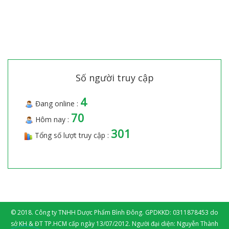
Số người truy cập
4
Đang online :
70
Hôm nay :
301
Tổng số lượt truy cập :
© 2018. Công ty TNHH Dược Phẩm Bình Đông. GPDKKD: 0311878453 do
sở KH & ĐT TP.HCM cấp ngày 13/07/2012. Người đại diện: Nguyễn Thành