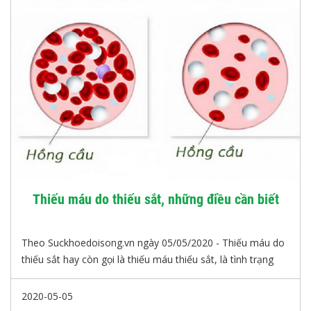
Thiếu máu do thiếu sắt, những điều cần biết
Theo Suckhoedoisong.vn ngày 05/05/2020 - Thiếu máu do
thiếu sắt hay còn gọi là thiếu máu thiếu sắt, là tình trạng
xảy ra khi hồng cầu bị giảm cả về số lượng và chất lượng
do thiếu sắt, cụ thể hơn là cơ thể bị thiếu máu vì không
2020-05-05
tổng hợp đủ hemoglobin do thiếu sắt.