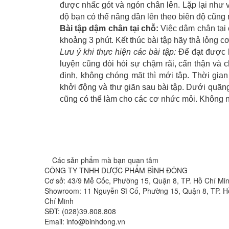
được nhấc gót và ngón chân lên. Lặp lại như v
độ bạn có thể nâng dần lên theo biên độ cũng
Bài tập dậm chân tại chỗ:
Việc dậm chân tại 
khoảng 3 phút. Kết thúc bài tập hãy thả lỏng cơ
Lưu ý khi thực hiện các bài tập:
Để đạt được hi
luyện cũng đòi hỏi sự chậm rãi, cẩn thận và 
định, không chóng mặt thì mới tập. Thời gian
khởi động và thư giãn sau bài tập. Dưới quãng
cũng có thể làm cho các cơ nhức mỏi. Không n
Các sản phẩm mà bạn quan tâm
CÔNG TY TNHH DƯỢC PHẨM BÌNH ĐÔNG
Cơ sở: 43/9 Mễ Cốc, Phường 15, Quận 8, TP. Hồ Chí Mi
Showroom: 11 Nguyễn Sĩ Cố, Phường 15, Quận 8, TP. H
Chí Minh
SĐT: (028)39.808.808
Email: info@binhdong.vn