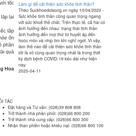
với tốc
Làm gì để cải thiện sức khỏe tinh thần?
Theo Suckhoedoisong.vn ngày 10/04/2020 -
Sức khỏe tinh thần cũng quan trọng ngang
lặp lại
với sức khoẻ thể chất. Trên thực tế, cả hai có
ảnh hưởng đến nhau: trạng thái tinh thần
iệc tập
ảnh hưởng đến mọi thứ từ huyết áp đến
khỏe ổn
hoóc môn và nhịp tim khi nghỉ ngơi. Vì vậy,
có phần
làm thế nào để cải thiện sức khỏe tinh thần
dài quá
tốt là vô cùng quan trọng nhất là trong thời
kỳ dịch bệnh COVID-19 kéo dài như hiện
nay.
ng Hoa
2020-04-11
ỐI TÁC
Đặt hàng và Tư vấn: (028)39 808 808
Trở thành nhà phân phối: (028)66 800 200
Trở thành nhà cung cấp: (028)66 800 300
Nhận than phiền hoặc khiếu nại: (028)66 800 100