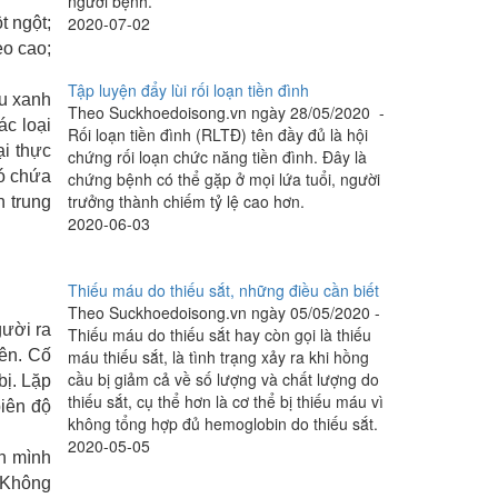
người bệnh.
2020-07-02
t ngột;
èo cao;
Tập luyện đẩy lùi rối loạn tiền đình
au xanh
Theo Suckhoedoisong.vn ngày 28/05/2020 -
ác loại
Rối loạn tiền đình (RLTÐ) tên đầy đủ là hội
ại thực
chứng rối loạn chức năng tiền đình. Ðây là
ó chứa
chứng bệnh có thể gặp ở mọi lứa tuổi, người
trưởng thành chiếm tỷ lệ cao hơn.
h trung
2020-06-03
Thiếu máu do thiếu sắt, những điều cần biết
Theo Suckhoedoisong.vn ngày 05/05/2020 -
gười ra
Thiếu máu do thiếu sắt hay còn gọi là thiếu
lên. Cố
máu thiếu sắt, là tình trạng xảy ra khi hồng
cầu bị giảm cả về số lượng và chất lượng do
bị. Lặp
thiếu sắt, cụ thể hơn là cơ thể bị thiếu máu vì
biên độ
không tổng hợp đủ hemoglobin do thiếu sắt.
2020-05-05
ân mình
. Không