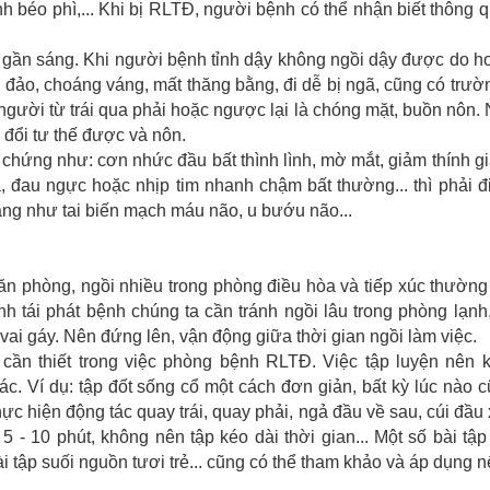
béo phì,... Khi bị RLTĐ, người bệnh có thể nhận biết thông 
gần sáng. Khi người bệnh tỉnh dậy không ngồi dậy được do ho
 đảo, choáng váng, mất thăng bằng, đi dễ bị ngã, cũng có trư
người từ trái qua phải hoặc ngược lại là chóng mặt, buồn nôn. 
 đổi tư thế được và nôn.
chứng như: cơn nhức đầu bất thình lình, mờ mắt, giảm thính gi
, đau ngực hoặc nhịp tim nhanh chậm bất thường... thì phải 
nặng như tai biến mạch máu não, u bướu não...
ăn phòng, ngồi nhiều trong phòng điều hòa và tiếp xúc thườn
h tái phát bệnh chúng ta cần tránh ngồi lâu trong phòng lạnh
vai gáy. Nên đứng lên, vận động giữa thời gian ngồi làm việc.
cần thiết trong việc phòng bệnh RLTĐ. Việc tập luyện nên ki
. Ví dụ: tập đốt sống cổ một cách đơn giản, bất kỳ lúc nào 
ực hiện động tác quay trái, quay phải, ngả đầu về sau, cúi đầu
5 - 10 phút, không nên tập kéo dài thời gian... Một số bài tập
 tập suối nguồn tươi trẻ... cũng có thể tham khảo và áp dụng 