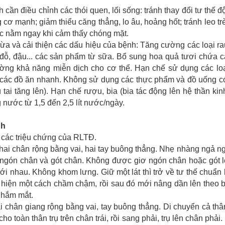
cần điều chỉnh các thói quen, lối sống: tránh thay đổi tư thế độ
cơ mạnh; giảm thiểu căng thẳng, lo âu, hoảng hốt; tránh leo tr
ặc nằm ngay khi cảm thấy chóng mặt.
a và cải thiện các dấu hiệu của bệnh: Tăng cường các loại r
i đỗ, đậu... các sản phẩm từ sữa. Bổ sung hoa quả tươi chứa c
 cường khả năng miễn dịch cho cơ thể. Hạn chế sử dụng các lo
các đồ ăn nhanh. Không sử dụng các thực phẩm và đồ uống c
 ù tai tăng lên). Hạn chế rượu, bia (bia tác động lên hệ thần kin
nước từ 1,5 đến 2,5 lít nước/ngày.
nh
m các triệu chứng của RLTĐ.
ai chân rộng bằng vai, hai tay buông thẳng. Nhẹ nhàng ngả n
g ngón chân và gót chân. Không được giơ ngón chân hoặc gót 
i nhau. Không khom lưng. Giữ một lát thì trở về tư thế chuẩn 
c hiện một cách chầm chậm, rồi sau đó mới nâng dần lên theo 
nhắm mắt.
 chân giang rộng bằng vai, tay buông thẳng. Di chuyển cả th
ho toàn thân trụ trên chân trái, rồi sang phải, trụ lên chân phải