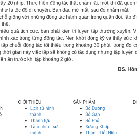
ậy 20 nhịp. Thực hiện động tác thật chậm rãi, một khi đã quen 
 như là tốc độ di chuyển. Ban đầu mở mắt, sau đó nhắm mắt.
chỗ giống với những động tác hành quân trong quân đội, lặp đi 
 thể.
ệu quả tích cực, bạn phải kiên trì luyện tập thường xuyên. V
chính xác trong từng động tác. Nên khởi động kỹ và thấy sức 
 tập chuỗi động tác tối thiểu trong khoảng 30 phút, trong đó 
 thời gian này việc tập sẽ không có tác dụng nhưng tập luyện 
ên ăn trước khi tập khoảng 2 giờ.
BS. Hồ
GIỚI THIỆU
SẢN PHẨM
Đ
nh
Lịch sử hình
Bổ Dưỡng
ồ
thành
Bổ Gan
Thành tựu
Bổ Phổi
Tầm nhìn - sứ
Xương Khớp
mệnh
Thận - Tiết Niệu