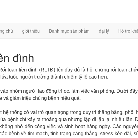
ng chủ
giới thiệu
Danh mục sản phẩm
đại lý
Hỗ trợ kh
iền đình
oạn tiền đình (RLTÐ) tên đầy đủ là hội chứng rối loạn chư
 lứa tuổi, người trưởng thành chiếm tỷ lệ cao hơn.
vào nhóm người lao động trí óc, làm việc văn phòng. Dưới đây
a và giảm triệu chứng bệnh hiệu quả.
t hệ thống có vai trò quan trọng trong duy trì thăng bằng, phối
ủa bệnh chỉ xảy ra thoáng qua nhưng lặp đi lặp lại nhiều lần. 
không nhỏ đến công việc và sinh hoạt hàng ngày. Các nguyê
ác bệnh về tim mạch, tình trạng căng thẳng, stress kéo dài, 