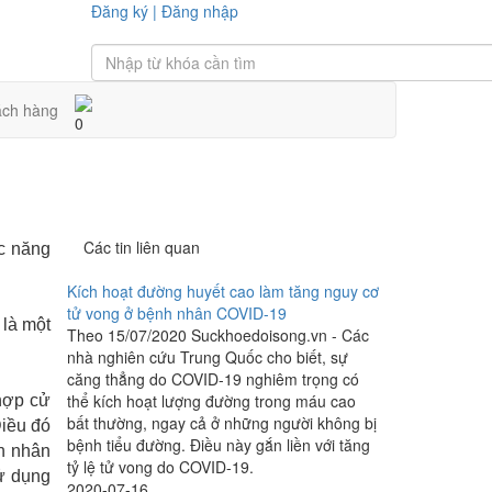
Đăng ký
|
Đăng nhập
ách hàng
0
Các tin liên quan
́c năng
Kích hoạt đường huyết cao làm tăng nguy cơ
tử vong ở bệnh nhân COVID-19
 là một
Theo 15/07/2020 Suckhoedoisong.vn - Các
nhà nghiên cứu Trung Quốc cho biết, sự
căng thẳng do COVID-19 nghiêm trọng có
thể kích hoạt lượng đường trong máu cao
 hợp cử
bất thường, ngay cả ở những người không bị
Điều đó
bệnh tiểu đường. Điều này gắn liền với tăng
n nhân
tỷ lệ tử vong do COVID-19.
sử dụng
2020-07-16