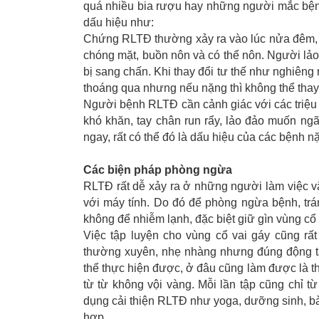
quá nhiều bia rượu hay những người mắc bệnh 
dấu hiệu như:
Chứng RLTĐ thường xảy ra vào lúc nửa đêm, 
chóng mặt, buồn nôn và có thể nôn. Người lảo
bị sang chấn. Khi thay đổi tư thế như nghiêng 
thoáng qua nhưng nếu nặng thì không thể thay
Người bệnh RLTĐ cần cảnh giác với các triệu 
khó khăn, tay chân run rẩy, lảo đảo muốn ngã
ngay, rất có thể đó là dấu hiệu của các bệnh 
Các biện pháp phòng ngừa
RLTĐ rất dễ xảy ra ở những người làm việc v
với máy tính. Do đó để phòng ngừa bệnh, trán
không để nhiễm lạnh, đặc biệt giữ gìn vùng cổ 
Việc tập luyện cho vùng cổ vai gáy cũng rất 
thường xuyên, nhẹ nhàng nhưng đúng động tác
thể thực hiện được, ở đâu cũng làm được là th
từ từ không vội vàng. Mỗi lần tập cũng chỉ từ 
dụng cải thiện RLTĐ như yoga, dưỡng sinh, bài
hợp.