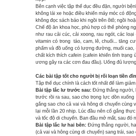
Bên cạnh việc tập thể dục đều đặn, người bệnh 
không lái xe hoặc điều khiển máy móc có động 
không đọc sách báo khi ngồi trên ôtô; ngồi ho
Chế độ ăn khoa học, phù hợp có thể phòng ngừ
như rau cải cúc, cải xoong, rau ngót, các loạ
vitamin có trong táo, cam, lê, chuối... tăng
phẩm và đồ uống có lượng đường, muối cao, 
chất kích thích cafein (cafein khiến tình trạng
ương gây ra các cơn đau đầu). Uống đủ lượng 
Các bài tập tốt cho người bị rối loạn tiền đì
Tập thể dục chính là cách tốt nhất để làm giả
Bài tập lắc lư trước sau:
Đứng thẳng người, h
trước rồi ra sau, sao cho trọng lực dồn xuốn
gắng sao cho cả vai và hông di chuyển cùng vớ
lại mỗi lần 20 nhịp. Lúc đầu nên cố gắng thự
và tốc độ di chuyển. Ban đầu mở mắt, sau đó 
Bài tập lắc lư hai bên:
Đứng thẳng người, hai
(cả vai và hông cùng di chuyển) sang trái, sao c