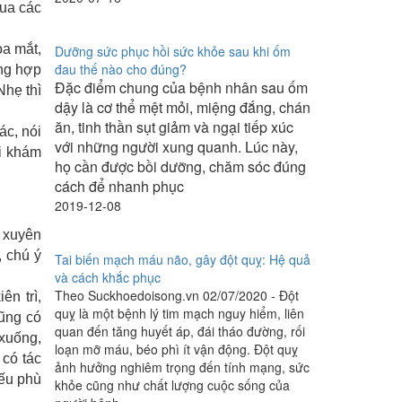
qua các
a mắt,
Dưỡng sức phục hồi sức khỏe sau khi ốm
đau thế nào cho đúng?
ờng hợp
Đặc điểm chung của bệnh nhân sau ốm
Nhẹ thì
dậy là cơ thể mệt mỏi, miệng đắng, chán
ăn, tinh thần sụt giảm và ngại tiếp xúc
ác, nói
với những người xung quanh. Lúc này,
đi khám
họ cần được bồi dưỡng, chăm sóc đúng
cách để nhanh phục
2019-12-08
g xuyên
, chú ý
Tai biến mạch máu não, gây đột quỵ: Hệ quả
và cách khắc phục
Theo Suckhoedoisong.vn 02/07/2020 - Đột
ên trì,
quỵ là một bệnh lý tim mạch nguy hiểm, liên
cũng có
quan đến tăng huyết áp, đái tháo đường, rối
 xuống,
loạn mỡ máu, béo phì ít vận động. Đột quỵ
 có tác
ảnh hưởng nghiêm trọng đến tính mạng, sức
nếu phù
khỏe cũng như chất lượng cuộc sống của