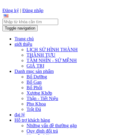
Đăng ký
|
Đăng nhập
Toggle navigation
Trang chủ
giới thiệu
LỊCH SỬ HÌNH THÀNH
THÀNH TỰU
TẦM NHÌN - SỨ MỆNH
GIÁ TRỊ
Danh mục sản phẩm
Bổ Dưỡng
Bổ Gan
Bổ Phổi
Xương Khớp
Thận - Tiết Niệu
Phụ Khoa
Trật Đả
đại lý
Hỗ trợ khách hàng
Những vấn đề thường gặp
Quy định đổi trả