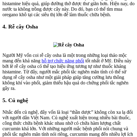
histamine hiệu quả, giúp đường thở được thư giãn hơn. Hiện nay, do
nước ta không trồng được cây này. Do đó, bạn có thể tìm mua
oregano khô tại các siêu thị lớn để làm thuốc chữa bệnh.
4. Rễ cây Osha
Người Mỹ vốn coi rễ cây osha là một trong những loại thảo mộc
mang đến khả năng
hỗ trợ chức năng phổi
tốt nhất ở Mỹ. Điều này
bởi lẽ rễ cây osha có thể tạo hiệu ứng tương tự như thuốc kháng
histamine. Từ đây, người mắc phổi tắc nghẽn mãn tính có thể sử
dụng rễ cây osha như một giải pháp giúp tăng cường lưu thông
không khí vào phổi, giảm thiểu hậu quả do chứng phổi tắc nghẽn
gây ra.
5. Củ nghệ
Nhắc đến củ nghệ, đây vốn là loại “thần dược” không còn xa lạ đối
với người dân Việt Nam. Củ nghệ xuất hiện trong nhiều bài thuốc,
công thức chữa bệnh khác nhau nhờ có chứa hàm lượng chất
curcumin khá lớn. Với những người mắc bệnh phổi nói chung và
phổi tắc nghẽn mãn tính nói riêng, curcumin mang đến nhiều lợi ích