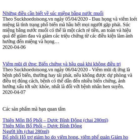
Những điều cần biết về súc miệng bằng nước muối
Theo Suckhoedoisong.vn ngày 05/04/2020 - Đau họng và viêm loét
miệng là tình trạng phổ biến mà hầu hết mọi người gặp phải. Súc
miệng bằng nước muối có thể là một cách rẻ tiền, an toàn và hiệu
quả để giảm đau và giảm các triệu chứng từ các điều kiện làm ảnh
hưởng đến miệng và họng…
2020-04-06
Viêm mũi dị ứng: Biến chứng và hậu quả khi không điều trị
Theo Suckhoedoisong.vn ngày 06/04/2020 - Viêm mũi dị ứng là
bệnh phổ biến, thường hay tái phát, nếu không được dự phòng và
điều trị đúng cách, bệnh có thể dẫn đến nhiều biến chứng, ảnh
hưởng xấu tới sức khỏe, nhất là đối với bệnh nhân hen suyễn.
2020-04-07
Các sản phẩm mà bạn quan tâm
Thiên Môn Bổ Phổi – Dược Bình Đông (chai 280ml)
Thiên Môn Bổ Phổi – Dược Bình Đông
Người lớn (chai 280ml)
Bổ phổi Hỗ trợ giảm ho do viêm họng, viêm phế quản Giảm ho