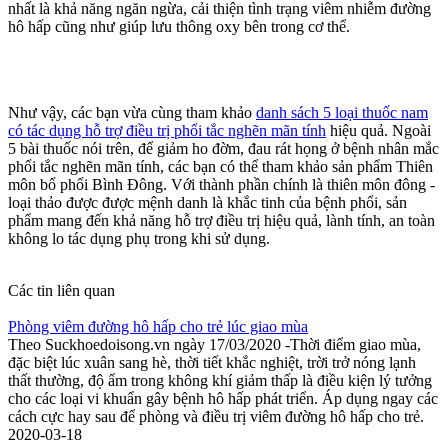
nhất là khả năng ngăn ngừa, cải thiện tình trạng viêm nhiễm đường
hô hấp cũng như giúp lưu thông oxy bên trong cơ thể.
Như vậy, các bạn vừa cùng tham khảo
danh sách 5 loại thuốc nam
có tác dụng hỗ trợ điều trị phổi tắc nghẽn mãn tính
hiệu quả. Ngoài
5 bài thuốc nói trên, để giảm ho đờm, đau rát họng ở bệnh nhân mắc
phổi tắc nghẽn mãn tính, các bạn có thể tham khảo sản phẩm Thiên
môn bổ phổi Bình Đông. Với thành phần chính là thiên môn đông -
loại thảo được được mệnh danh là khắc tinh của bệnh phổi, sản
phẩm mang đến khả năng hỗ trợ điều trị hiệu quả, lành tính, an toàn
không lo tác dụng phụ trong khi sử dụng.
Các tin liên quan
Phòng viêm đường hô hấp cho trẻ lúc giao mùa
Theo Suckhoedoisong.vn ngày 17/03/2020 -Thời điểm giao mùa,
đặc biệt lúc xuân sang hè, thời tiết khắc nghiệt, trời trở nóng lạnh
thất thường, độ ẩm trong không khí giảm thấp là điều kiện lý tưởng
cho các loại vi khuẩn gây bệnh hô hấp phát triển. Áp dụng ngay các
cách cực hay sau để phòng và điều trị viêm đường hô hấp cho trẻ.
2020-03-18