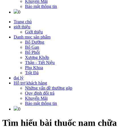
Khuyến Mãi
Bảo mật thông tin
0
Trang chủ
giới thiệu
Giới thiệu
Danh mục sản phẩm
Bổ Dưỡng
Bổ Gan
Bổ Phổi
Xương Khớp
Thận - Tiết Niệu
Phụ Khoa
Trật Đả
đại lý
Hỗ trợ khách hàng
Những vấn đề thường gặp
Quy định đổi trả
Khuyến Mãi
Bảo mật thông tin
0
Tìm hiểu bài thuốc nam chữa