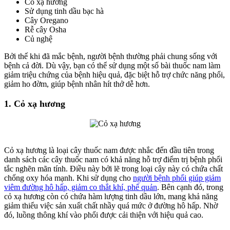
Cỏ xạ hương
Sử dụng tinh dầu bạc hà
Cây Oregano
Rễ cây Osha
Củ nghệ
Bởi thế khi đã mắc bệnh, người bệnh thường phải chung sống với
bệnh cả đời. Dù vậy, bạn có thể sử dụng một số bài thuốc nam làm
giảm triệu chứng của bệnh hiệu quả, đặc biệt hỗ trợ chức năng phổi,
giảm ho đờm, giúp bệnh nhân hít thở dễ hơn.
1. Cỏ xạ hương
Cỏ xạ hương là loại cây thuốc nam được nhắc đến đầu tiên trong
danh sách các cây thuốc nam có khả năng hỗ trợ điểm trị bệnh phổi
tắc nghẽn mãn tính. Điều này bởi lẽ trong loại cây này có chứa chất
chống oxy hóa mạnh. Khi sử dụng cho
người bệnh phổi giúp giảm
viêm đường hô hấp, giảm co thắt khí, phế quản
. Bên cạnh đó, trong
cỏ xạ hương còn có chứa hàm lượng tinh dầu lớn, mang khả năng
giảm thiểu việc sản xuất chất nhầy quá mức ở đường hô hấp. Nhờ
đó, luồng thông khí vào phổi được cải thiện với hiệu quả cao.