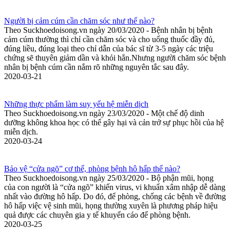
Người bị cảm cúm cần chăm sóc như thế nào?
Theo Suckhoedoisong.vn ngày 20/03/2020 - Bệnh nhân bị bệnh
cảm cúm thường thì chỉ cần chăm sóc và cho uống thuốc đầy đủ,
đúng liều, đúng loại theo chỉ dẫn của bác sĩ từ 3-5 ngày các triệu
chứng sẽ thuyên giảm dần và khỏi hẳn.Nhưng người chăm sóc bệnh
nhân bị bệnh cúm cần nắm rõ những nguyên tắc sau đây.
2020-03-21
Những thực phẩm làm suy yếu hệ miễn dịch
Theo Suckhoedoisong.vn ngày 23/03/2020 - Một chế độ dinh
dưỡng không khoa học có thể gây hại và cản trở sự phục hồi của hệ
miễn dịch.
2020-03-24
Bảo vệ “cửa ngõ” cơ thể, phòng bệnh hô hấp thế nào?
Theo Suckhoedoisong.vn ngày 25/03/2020 - Bộ phận mũi, họng
của con người là “cửa ngõ” khiến virus, vi khuẩn xâm nhập dễ dàng
nhất vào đường hô hấp. Do đó, để phòng, chống các bệnh về đường
hô hấp việc vệ sinh mũi, họng thường xuyên là phương pháp hiệu
quả được các chuyên gia y tế khuyến cáo để phòng bệnh.
2020-03-25