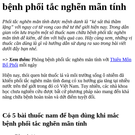
bệnh phổi tắc nghẽn mãn tính
Phổi tắc nghẽn mãn tính được mệnh danh là “kẻ sát thủ thầm
lặng” với nguy cơ tử vong cao thứ tư thế giới hiện nay. Trong dân
gian vốn lưu truyền một số thuốc nam chữa bệnh phổi tắc nghẽn
mãn tính dễ kiếm, dễ tìm với hiệu quả cao. Hãy cùng xem, những vị
thuốc cần dùng là gì và hướng dẫn sử dụng ra sao trong bài viết
dưới đây bạn nhé.
=> Xem thêm:
Phòng bệnh phổi tắc nghẽn mãn tính với
Thiên Môn
Bổ Phổi
mỗi ngày
Hiện nay, thói quen hút thuốc lá và môi trường sống ô nhiễm đã
khiến phổi tắc nghẽn mãn tính đang có xu hướng gia tăng tại nhiều
nước trên thế giới trong đó có Việt Nam. Tuy nhiên, các nhà khoa
học chưa nghiên cứu được bất cứ phương pháp nào mang đến khả
năng chữa bệnh hoàn toàn và dứt điểm tuyệt đối.
Có 5 bài thuốc nam để bạn dùng khi mắc
bệnh phổi tắc nghẽn mãn tính