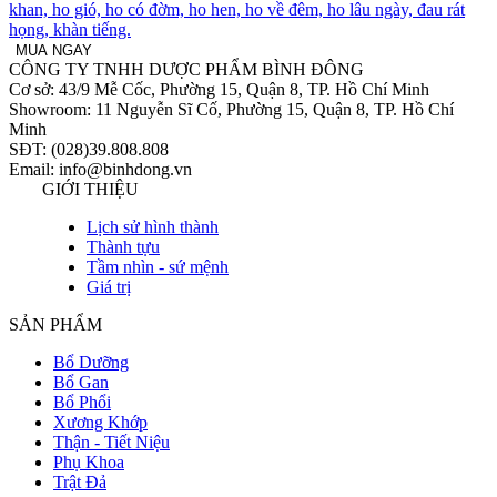
khan, ho gió, ho có đờm, ho hen, ho về đêm, ho lâu ngày, đau rát
họng, khàn tiếng.
MUA NGAY
CÔNG TY TNHH DƯỢC PHẨM BÌNH ĐÔNG
Cơ sở: 43/9 Mễ Cốc, Phường 15, Quận 8, TP. Hồ Chí Minh
Showroom: 11 Nguyễn Sĩ Cố, Phường 15, Quận 8, TP. Hồ Chí
Minh
SĐT: (028)39.808.808
Email: info@binhdong.vn
GIỚI THIỆU
Lịch sử hình thành
Thành tựu
Tầm nhìn - sứ mệnh
Giá trị
SẢN PHẨM
Bổ Dưỡng
Bổ Gan
Bổ Phổi
Xương Khớp
Thận - Tiết Niệu
Phụ Khoa
Trật Đả