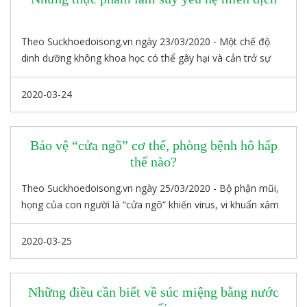
Theo Suckhoedoisong.vn ngày 23/03/2020 - Một chế độ
dinh dưỡng không khoa học có thể gây hại và cản trở sự
phục hồi của hệ miễn dịch.
2020-03-24
Bảo vệ “cửa ngõ” cơ thể, phòng bệnh hô hấp
thế nào?
Theo Suckhoedoisong.vn ngày 25/03/2020 - Bộ phận mũi,
họng của con người là “cửa ngõ” khiến virus, vi khuẩn xâm
nhập dễ dàng nhất vào đường hô hấp. Do đó, để phòng,
chống các bệnh về đường hô hấp việc vệ sinh mũi, họng
2020-03-25
thường xuyên là phương pháp hiệu quả được các chuyên
gia y tế khuyến cáo để phòng bệnh.
Những điều cần biết về súc miệng bằng nước