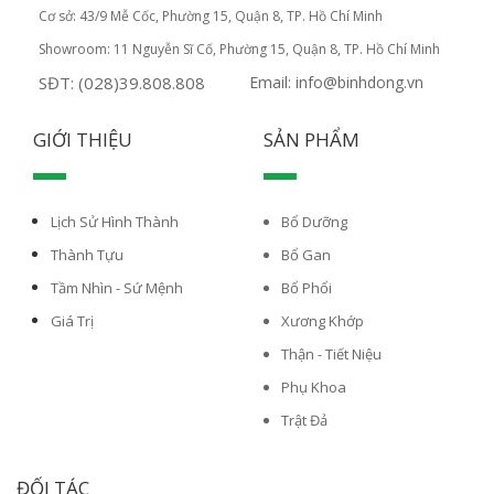
Cơ sở: 43/9 Mễ Cốc, Phường 15, Quận 8, TP. Hồ Chí Minh
Showroom: 11 Nguyễn Sĩ Cố, Phường 15, Quận 8, TP. Hồ Chí Minh
SĐT: (028)39.808.808
Email: info@binhdong.vn
GIỚI THIỆU
SẢN PHẨM
Lịch Sử Hình Thành
Bổ Dưỡng
Thành Tựu
Bổ Gan
Tầm Nhìn - Sứ Mệnh
Bổ Phổi
Giá Trị
Xương Khớp
Thận - Tiết Niệu
Phụ Khoa
Trật Đả
ĐỐI TÁC