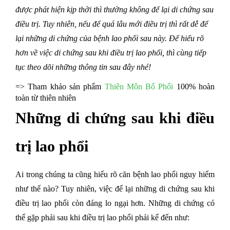
được phát hiện kịp thời thì thường không để lại di chứng sau 
điều trị. Tuy nhiên, nếu để quá lâu mới điều trị thì rất dễ để 
lại những di chứng của bệnh lao phổi sau này. Để hiểu rõ 
hơn về việc di chứng sau khi điều trị lao phổi, thì cùng tiếp 
tục theo dõi những thông tin sau đây nhé!
=> Tham khảo sản phẩm 
Thiên Môn Bổ Phổi
 100% hoàn 
toàn từ thiên nhiên
Những di chứng sau khi điều 
trị lao phổi
Ai trong chúng ta cũng hiểu rõ căn bệnh lao phổi nguy hiểm 
như thế nào? Tuy nhiên, việc để lại những di chứng sau khi 
điều trị lao phối còn đáng lo ngại hơn. Những di chứng có 
thể gặp phải sau khi điều trị lao phổi phải kể đến như: