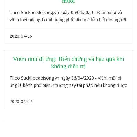
muối
Theo Suckhoedoisong.vn ngày 05/04/2020 - Đau họng và
viêm loét miệng là tình trạng phổ biến mà hầu hết mọi người
gặp phải. Súc miệng bằng nước muối có thể là một cách rẻ
tiền, an toàn và hiệu quả để giảm đau và giảm các triệu
2020-04-06
chứng từ các điều kiện làm ảnh hưởng đến miệng và họng…
Viêm mũi dị ứng: Biến chứng và hậu quả khi
không điều trị
Theo Suckhoedoisong.vn ngày 06/04/2020 - Viêm mũi dị
ứng là bệnh phổ biến, thường hay tái phát, nếu không được
dự phòng và điều trị đúng cách, bệnh có thể dẫn đến nhiều
biến chứng, ảnh hưởng xấu tới sức khỏe, nhất là đối với
2020-04-07
bệnh nhân hen suyễn.