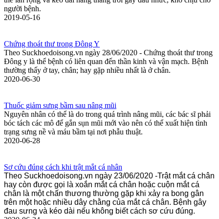
người bệnh.
2019-05-16
Chứng thoát thư trong Đông Y
Theo Suckhoedoisong.vn ngày 28/06/2020 - Chứng thoát thư trong
Đông y là thể bệnh có liên quan đến thần kinh và vận mạch. Bệnh
thường thấy ở tay, chân; hay gặp nhiều nhất là ở chân.
2020-06-30
Thuốc giảm sưng bầm sau nâng mũi
Nguyên nhân có thể là do trong quá trình nâng mũi, các bác sĩ phải
bóc tách các mô để gắn sụn mũi mới vào nên có thể xuất hiện tình
trạng sưng nề và máu bầm tại nơi phẫu thuật.
2020-06-28
Sơ cứu đúng cách khi trật mắt cá nhân
Theo Suckhoedoisong.vn ngày 23/06/2020 -Trật mắt cá chân
hay còn được gọi là xoắn mắt cá chân hoặc cuộn mắt cá
chân là một chấn thương thường gặp khi xảy ra bong gân
trên một hoặc nhiều dây chằng của mắt cá chân. Bệnh gây
đau sưng và kéo dài nếu không biết cách sơ cứu đúng.