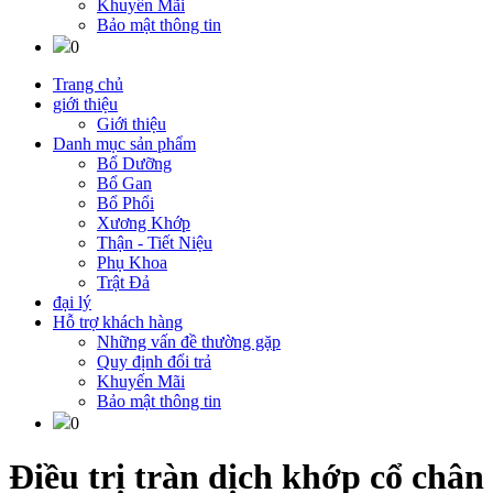
Khuyến Mãi
Bảo mật thông tin
0
Trang chủ
giới thiệu
Giới thiệu
Danh mục sản phẩm
Bổ Dưỡng
Bổ Gan
Bổ Phổi
Xương Khớp
Thận - Tiết Niệu
Phụ Khoa
Trật Đả
đại lý
Hỗ trợ khách hàng
Những vấn đề thường gặp
Quy định đổi trả
Khuyến Mãi
Bảo mật thông tin
0
Điều trị tràn dịch khớp cổ chân