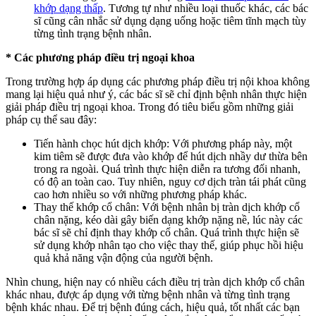
khớp dạng thấp
. Tương tự như nhiều loại thuốc khác, các bác
sĩ cũng cân nhắc sử dụng dạng uống hoặc tiêm tĩnh mạch tùy
từng tình trạng bệnh nhân.
* Các phương pháp điều trị ngoại khoa
Trong trường hợp áp dụng các phương pháp điều trị nội khoa không
mang lại hiệu quả như ý, các bác sĩ sẽ chỉ định bệnh nhân thực hiện
giải pháp điều trị ngoại khoa. Trong đó tiêu biểu gồm những giải
pháp cụ thể sau đây:
Tiến hành chọc hút dịch khớp: Với phương pháp này, một
kim tiêm sẽ được đưa vào khớp để hút dịch nhầy dư thừa bên
trong ra ngoài. Quá trình thực hiện diễn ra tương đối nhanh,
có độ an toàn cao. Tuy nhiên, nguy cơ dịch tràn tái phát cũng
cao hơn nhiều so với những phương pháp khác.
Thay thế khớp cổ chân: Với bệnh nhân bị tràn dịch khớp cổ
chân nặng, kéo dài gây biến dạng khớp nặng nề, lúc này các
bác sĩ sẽ chỉ định thay khớp cổ chân. Quá trình thực hiện sẽ
sử dụng khớp nhân tạo cho việc thay thế, giúp phục hồi hiệu
quả khả năng vận động của người bệnh.
Nhìn chung, hiện nay có nhiều cách điều trị tràn dịch khớp cổ chân
khác nhau, được áp dụng với từng bệnh nhân và từng tình trạng
bệnh khác nhau. Để trị bệnh đúng cách, hiệu quả, tốt nhất các bạn