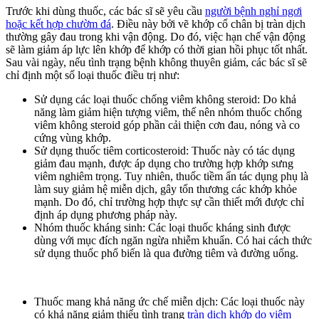
Trước khi dùng thuốc, các bác sĩ sẽ yêu cầu
người bệnh nghỉ ngơi
hoặc kết hợp chườm đá
. Điều này bởi vẽ khớp cổ chân bị tràn dịch
thường gây đau trong khi vận động. Do đó, việc hạn chế vận động
sẽ làm giảm áp lực lên khớp để khớp có thời gian hồi phục tốt nhất.
Sau vài ngày, nếu tình trạng bệnh không thuyên giảm, các bác sĩ sẽ
chỉ định một số loại thuốc điều trị như:
Sử dụng các loại thuốc chống viêm không steroid: Do khả
năng làm giảm hiện tượng viêm, thế nên nhóm thuốc chống
viêm không steroid góp phần cải thiện cơn đau, nóng và co
cứng vùng khớp.
Sử dụng thuốc tiêm corticosteroid: Thuốc này có tác dụng
giảm đau mạnh, được áp dụng cho trường hợp khớp sưng
viêm nghiêm trọng. Tuy nhiên, thuốc tiềm ẩn tác dụng phụ là
làm suy giảm hệ miễn dịch, gây tổn thương các khớp khỏe
mạnh. Do đó, chỉ trường hợp thực sự cần thiết mới được chỉ
định áp dụng phương pháp này.
Nhóm thuốc kháng sinh: Các loại thuốc kháng sinh được
dùng với mục đích ngăn ngừa nhiễm khuẩn. Có hai cách thức
sử dụng thuốc phổ biến là qua đường tiêm và đường uống.
Thuốc mang khả năng ức chế miễn dịch: Các loại thuốc này
có khả năng giảm thiểu tình trạng
tràn dịch khớp do viêm