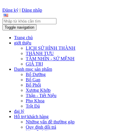
Đăng ký
|
Đăng nhập
Toggle navigation
Trang chủ
giới thiệu
LỊCH SỬ HÌNH THÀNH
THÀNH TỰU
TẦM NHÌN - SỨ MỆNH
GIÁ TRỊ
Danh mục sản phẩm
Bổ Dưỡng
Bổ Gan
Bổ Phổi
Xương Khớp
Thận - Tiết Niệu
Phụ Khoa
Trật Đả
đại lý
Hỗ trợ khách hàng
Những vấn đề thường gặp
Quy định đổi trả