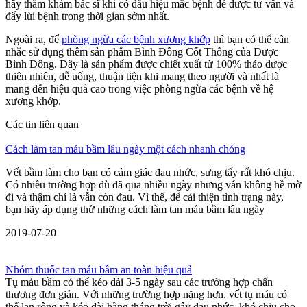
hãy thăm khám bác sĩ khi có dấu hiệu mắc bệnh để được tư vấn và
đẩy lùi bệnh trong thời gian sớm nhất.
Ngoài ra, để
phòng ngừa các bệnh xương khớp
thì bạn có thể cân
nhắc sử dụng thêm sản phẩm Bình Đông Cốt Thống của Dược
Bình Đông. Đây là sản phẩm được chiết xuất từ 100% thảo dược
thiên nhiên, dễ uống, thuận tiện khi mang theo người và nhất là
mang đến hiệu quả cao trong việc phòng ngừa các bệnh về hệ
xương khớp.
Các tin liên quan
Cách làm tan máu bầm lâu ngày một cách nhanh chóng
Vết bầm làm cho bạn có cảm giác đau nhức, sưng tấy rất khó chịu.
Có nhiều trường hợp dù đã qua nhiều ngày nhưng vẫn không hề mờ
đi và thậm chí là vẫn còn đau. Vì thế, để cải thiện tình trạng này,
bạn hãy áp dụng thử những cách làm tan máu bầm lâu ngày
2019-07-20
Nhóm thuốc tan máu bầm an toàn hiệu quả
Tụ máu bầm có thể kéo dài 3-5 ngày sau các trường hợp chấn
thương đơn giản. Với những trường hợp nặng hơn, vết tụ máu có
thể lan rộng và kéo dài hằng tháng trời gây đau nhức, khó chịu cho