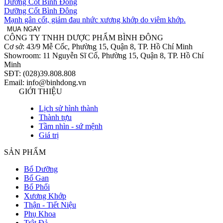
Dưỡng Cốt Bình Đông
Dưỡng Cốt Bình Đông
Mạnh gân cốt, giảm đau nhức xương khớp do viêm khớp.
MUA NGAY
CÔNG TY TNHH DƯỢC PHẨM BÌNH ĐÔNG
Cơ sở: 43/9 Mễ Cốc, Phường 15, Quận 8, TP. Hồ Chí Minh
Showroom: 11 Nguyễn Sĩ Cố, Phường 15, Quận 8, TP. Hồ Chí
Minh
SĐT: (028)39.808.808
Email: info@binhdong.vn
GIỚI THIỆU
Lịch sử hình thành
Thành tựu
Tầm nhìn - sứ mệnh
Giá trị
SẢN PHẨM
Bổ Dưỡng
Bổ Gan
Bổ Phổi
Xương Khớp
Thận - Tiết Niệu
Phụ Khoa
Trật Đả