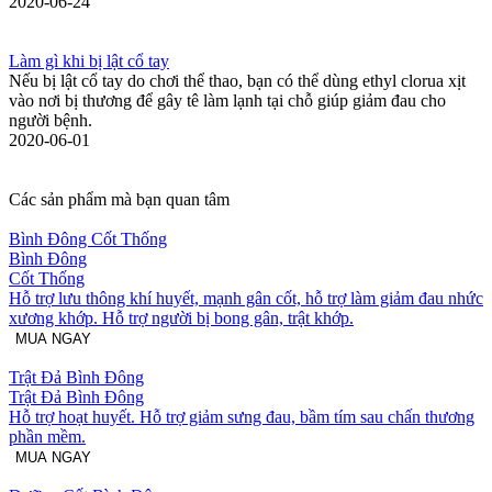
2020-06-24
Làm gì khi bị lật cổ tay
Nếu bị lật cổ tay do chơi thể thao, bạn có thể dùng ethyl clorua xịt
vào nơi bị thương để gây tê làm lạnh tại chỗ giúp giảm đau cho
người bệnh.
2020-06-01
Các sản phẩm mà bạn quan tâm
Bình Đông Cốt Thống
Bình Đông
Cốt Thống
Hỗ trợ lưu thông khí huyết, mạnh gân cốt, hỗ trợ làm giảm đau nhức
xương khớp. Hỗ trợ người bị bong gân, trật khớp.
MUA NGAY
Trật Đả Bình Đông
Trật Đả Bình Đông
Hỗ trợ hoạt huyết. Hỗ trợ giảm sưng đau, bầm tím sau chấn thương
phần mềm.
MUA NGAY