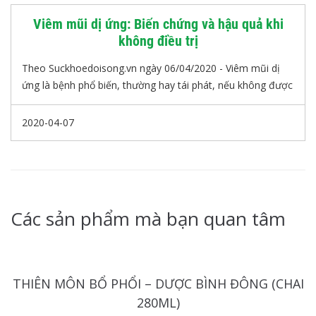
Viêm mũi dị ứng: Biến chứng và hậu quả khi
không điều trị
Theo Suckhoedoisong.vn ngày 06/04/2020 - Viêm mũi dị
ứng là bệnh phổ biến, thường hay tái phát, nếu không được
dự phòng và điều trị đúng cách, bệnh có thể dẫn đến nhiều
biến chứng, ảnh hưởng xấu tới sức khỏe, nhất là đối với
2020-04-07
bệnh nhân hen suyễn.
Các sản phẩm mà bạn quan tâm
THIÊN MÔN BỔ PHỔI – DƯỢC BÌNH ĐÔNG (CHAI
280ML)