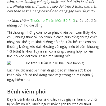
cảm, cúm, khoảng vài ngày hoặc một hai tuần là sẽ hết
ho. Nhưng nếu thời gian ho kéo dài trên 3 tuần, bạn nên
cẩn thận vì khả năng cơ thể bạn đang gặp vấn đề gì đó.
=> Xem thêm:
Thuốc ho Thiên Môn Bổ Phổi
chữa dứt điểm
những cơn ho dai dẳng
Thi thoảng, những cơn ho tự phát khiến bạn cảm thấy khó
chịu, nhưng thực tế, ho chính là cách giúp tống những chất
nhầy, vật thể lạ ra khỏi đường hô hấp. Hầu hết các cơn ho
thường không kéo dài, khoảng vài ngày (nếu bị cúm khoảng
1-3 tuần) là khỏi. Tuy nhiên có những trường hợp ho liên
tuc, ho kéo dài trên 3 tuần mà không hết.
Lúc này, tốt nhất bạn nên đi gặp bác sĩ, khám sức khỏe
khẩn cấp, bởi có thể đang mắc một trong những bệnh lý
nguy hiểm sau:
Bệnh viêm phổi
Đây là bệnh do các loại vi khuẩn, virus gây ra, làm cho phổi
bị nhiễm khuẩn, khiến người mắc bệnh thường có triệu