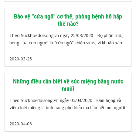
Bảo vệ “cửa ngõ” cơ thể, phòng bệnh hô hấp
thế nào?
Theo Suckhoedoisong.vn ngày 25/03/2020 - Bộ phận mũi,
họng của con người là “cửa ngõ” khiến virus, vi khuẩn xâm
nhập dễ dàng nhất vào đường hô hấp. Do đó, để phòng,
chống các bệnh về đường hô hấp việc vệ sinh mũi, họng
2020-03-25
thường xuyên là phương pháp hiệu quả được các chuyên
gia y tế khuyến cáo để phòng bệnh.
Những điều cần biết về súc miệng bằng nước
muối
Theo Suckhoedoisong.vn ngày 05/04/2020 - Đau họng và
viêm loét miệng là tình trạng phổ biến mà hầu hết mọi người
gặp phải. Súc miệng bằng nước muối có thể là một cách rẻ
tiền, an toàn và hiệu quả để giảm đau và giảm các triệu
2020-04-06
chứng từ các điều kiện làm ảnh hưởng đến miệng và họng…