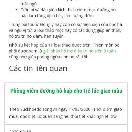
mất ngủ
Trần bì và dâu giúp kích thích niêm mạc đường hô
hấp làm tăng dịch tiết, làm loãng đờm
Trong bài thuốc Đông y này còn có sự hiện diện của bạc hà
và ngũ vị tử, 2 loại thảo mộc này có tác dụng giúp an thần,
hỗ trợ trị ho đàm, hen suyễn.
Nhờ sự kết hợp của 11 loại thảo dược trên, Thiên môn bổ
phổi được xem là
giải pháp hỗ trợ điều trị ho trên 3 tuần
cũng như giúp phòng ngừa cơn ho rất tốt.
Các tin liên quan
Phòng viêm đường hô hấp cho trẻ lúc giao mùa
Theo Suckhoedoisong.vn ngày 17/03/2020 -Thời điểm giao
mùa, đặc biệt lúc xuân sang hè, thời tiết khắc nghiệt, trời
trở nóng lạnh thất thường, độ ẩm trong không khí giảm
thấp là điều kiện lý tưởng cho các loại vi khuẩn gây bệnh hô
2020-03-18