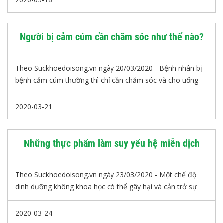
hấp phát triển. Áp dụng ngay các cách cực hay sau để
phòng và điều trị viêm đường hô hấp cho trẻ.
Người bị cảm cúm cần chăm sóc như thế nào?
Theo Suckhoedoisong.vn ngày 20/03/2020 - Bệnh nhân bị
bệnh cảm cúm thường thì chỉ cần chăm sóc và cho uống
thuốc đầy đủ, đúng liều, đúng loại theo chỉ dẫn của bác sĩ
từ 3-5 ngày các triệu chứng sẽ thuyên giảm dần và khỏi
2020-03-21
hẳn.Nhưng người chăm sóc bệnh nhân bị bệnh cúm cần
nắm rõ những nguyên tắc sau đây.
Những thực phẩm làm suy yếu hệ miễn dịch
Theo Suckhoedoisong.vn ngày 23/03/2020 - Một chế độ
dinh dưỡng không khoa học có thể gây hại và cản trở sự
phục hồi của hệ miễn dịch.
2020-03-24