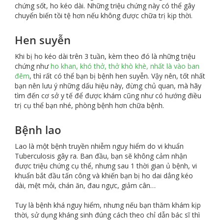
chứng sốt, ho kéo dài. Những triệu chứng này có thể gây
chuyển biến tồi tệ hơn nếu không được chữa trị kịp thời.
Hen suyễn
Khi bị ho kéo dài trên 3 tuần, kèm theo đó là những triệu
chứng như
ho khan, khó thở, thở khò khè, nhất là vào ban
đêm
, thì rất có thể bạn bị bệnh hen suyễn. Vậy nên, tốt nhất
bạn nên lưu ý những dấu hiệu này, đừng chủ quan, mà hãy
tìm đến cơ sở y tế để được khám cũng như có hướng điều
trị cụ thể bạn nhé, phòng bệnh hơn chữa bệnh.
Bệnh lao
Lao là một bệnh truyền nhiễm nguy hiểm do vi khuẩn
Tuberculosis gây ra. Ban đầu, bạn sẽ không cảm nhận
được triệu chứng cụ thể, nhưng sau 1 thời gian ủ bệnh, vi
khuẩn bắt đầu tấn công và khiến bạn bị ho dai dẳng kéo
dài, mệt mỏi, chán ăn, đau ngực, giảm cân…
Tuy là bệnh khá nguy hiểm, nhưng nếu bạn thăm khám kịp
thời, sử dụng kháng sinh đúng cách theo chỉ dẫn bác sĩ thì