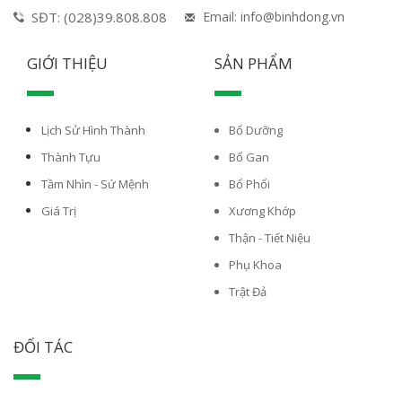
SĐT: (028)39.808.808
Email: info@binhdong.vn
GIỚI THIỆU
SẢN PHẨM
Lịch Sử Hình Thành
Bổ Dưỡng
Thành Tựu
Bổ Gan
Tầm Nhìn - Sứ Mệnh
Bổ Phổi
Giá Trị
Xương Khớp
Thận - Tiết Niệu
Phụ Khoa
Trật Đả
ĐỐI TÁC