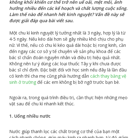
không khỏi khiến cơ thể trở nên uể oải, mệt mỏi, ảnh
hưởng nhiều đến các kế hoạch và chất lượng cuộc sống.
Làm thế nào để nhanh hết kinh nguyệt? Vấn đề này sẽ
được giải đáp qua bài viết sau.
Một chu kì kinh nguyệt lý tưởng nhất là 3 ngày, hợp lý là từ
4-5 ngày. Nếu kéo dài hơn sẽ gây nhiều khó chịu cho phụ
nữ. Vì thế, nếu có chu kì kéo quá dài hoặc bị rong kinh, cần
đến ngay các cơ sở y tế chuyên về sản phụ khoa để các
bác sĩ chẩn đoán nguyên nhân và điều trị hiệu quả nhất.
Không nên tự ý dùng các loại thuốc Tây y khi chưa được
bác sĩ chỉ định. Đặc biệt đối với học sinh nếu đây là lần đầu
có kinh thì cha mẹ cũng phải hướng dẫn
cách thay băng vệ
sinh ở trường
để các em không bị bỡ ngỡ trước bạn bè.
Ngoài ra, trong quá trình điều trị, cần thực hiện những mẹo
vặt sau để chu kì nhanh kết thúc.
1. Uống nhiều nước
Nước giúp thanh lọc các chất trong cơ thể của bạn một
cách nhanh chóng, giúp máu kinh ra nhanh hơn, từ đó giảm