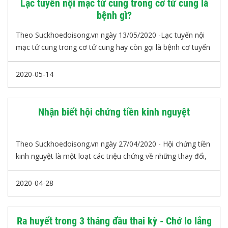
Lạc tuyến nội mạc tử cung trong cơ tử cung là
bệnh gì?
Theo Suckhoedoisong.vn ngày 13/05/2020 -Lạc tuyến nội
mạc tử cung trong cơ tử cung hay còn gọi là bệnh cơ tuyến
tử cung (LTNMTCTC) là hiện tượng các mô tuyến trong nội
mạc tử cung xuất hiện và phát triển trong lớp cơ tử cung.
2020-05-14
Bình thường biểu mô tuyến chỉ có ở lớp nội mạc tử cung,
có chu kỳ phát triển và thoái triển theo chu kỳ hormon sinh
dục nữ, tạo ra hiện tượng kinh nguyệt. Khi mô tuyến này lạc
Nhận biết hội chứng tiền kinh nguyệt
vào trong cơ tử cung sẽ tạo ra tình trạng bệnh lý bất
thường.
Theo Suckhoedoisong.vn ngày 27/04/2020 - Hội chứng tiền
kinh nguyệt là một loạt các triệu chứng về những thay đổi,
rối loạn tâm sinh lý, hành vi của nữ giới trong khoảng thời
gian trước chu kỳ kinh nguyệt.
2020-04-28
Ra huyết trong 3 tháng đầu thai kỳ - Chớ lo lắng