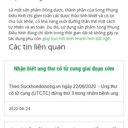
Là một sản phẩm Đông dược, thành phần của Song Phụng
Điều Kinh chỉ gồm toàn các dược thảo tinh khiết và có lợi
cho sức khỏe, có khả năng nuôi dưỡng thân thể một cách
tự nhiên và an toàn. Do đó, sử dụng sản phẩm Song Phụng
Điều Kinh đúng chỉ định trong thời gian dài sẽ không gây ra
tác dụng phụ còn
giúp bạn hết kinh nhanh hơn bất ngờ
.
Các tin liên quan
Nhận biết ung thư cổ tử cung giai đoạn sớm
Theo Suckhoedoisong.vn ngày 22/06/2020 - Ung thư
cổ tử cung (UTCTC) đứng thứ 3 trong nhóm bệnh ung
thư gây tử vong cao nhất ở nữ giới, sau ung thư vú và
ung thư buồng trứng.
2020-06-24