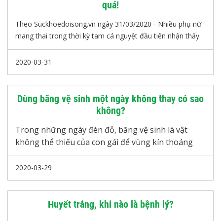
quá!
Theo Suckhoedoisong.vn ngày 31/03/2020 - Nhiều phụ nữ
mang thai trong thời kỳ tam cá nguyệt đầu tiên nhận thấy
hiện tượng ra huyết hoặc xuất hiện đốm máu.
2020-03-31
Dùng băng vệ sinh một ngày không thay có sao
không?
Trong những ngày đèn đỏ, băng vệ sinh là vật
không thể thiếu của con gái để vùng kín thoáng
sạch mỗi ngày cũng như giúp ngăn ngừa vi khuẩn,
để bạn luôn cảm thấy thoải mái, tự tin hơn.
2020-03-29
Huyết trắng, khi nào là bệnh lý?