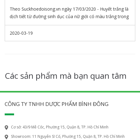
Theo Suckhoedoisong.vn ngày 17/03/2020 - Huyết trắng là
dịch tiết từ đường sinh dục của nữ giới có màu trắng trong
hơi tanh, có nhiệm vụ bôi trơn, giữ ẩm, ổn định môi trường
đường sinh dục nhằm hạn chế sự phát triển của các vi
2020-03-19
khuẩn thâm nhập cơ thể gây bệnh.
Các sản phẩm mà bạn quan tâm
CÔNG TY TNHH DƯỢC PHẨM BÌNH ĐÔNG
Cơ sở: 43/9 Mễ Cốc, Phường 15, Quận 8, TP. Hồ Chí Minh
Showroom: 11 Nguyễn Sĩ Cố, Phường 15, Quận 8, TP. Hồ Chí Minh