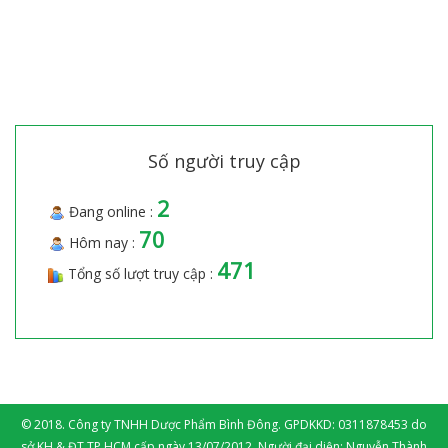
Số người truy cập
2
Đang online :
70
Hôm nay :
471
Tổng số lượt truy cập :
© 2018. Công ty TNHH Dược Phẩm Bình Đông. GPDKKD: 0311878453 do
sở KH & ĐT TP.HCM cấp ngày 13/07/2012. Người đại diện: Nguyễn Thành