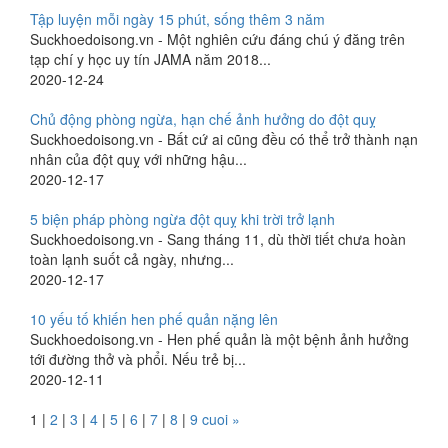
Tập luyện mỗi ngày 15 phút, sống thêm 3 năm
Suckhoedoisong.vn - Một nghiên cứu đáng chú ý đăng trên
tạp chí y học uy tín JAMA năm 2018...
2020-12-24
Chủ động phòng ngừa, hạn chế ảnh hưởng do đột quỵ
Suckhoedoisong.vn - Bất cứ ai cũng đều có thể trở thành nạn
nhân của đột quỵ với những hậu...
2020-12-17
5 biện pháp phòng ngừa đột quỵ khi trời trở lạnh
Suckhoedoisong.vn - Sang tháng 11, dù thời tiết chưa hoàn
toàn lạnh suốt cả ngày, nhưng...
2020-12-17
10 yếu tố khiến hen phế quản nặng lên
Suckhoedoisong.vn - Hen phế quản là một bệnh ảnh hưởng
tới đường thở và phổi. Nếu trẻ bị...
2020-12-11
1
|
2
|
3
|
4
|
5
|
6
|
7
|
8
|
9
cuoi »