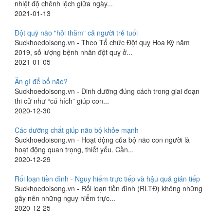
nhiệt độ chênh lệch giữa ngày...
2021-01-13
Đột quỹ não "hỏi thăm" cả người trẻ tuổi
Suckhoedoisong.vn - Theo Tổ chức Đột quỵ Hoa Kỳ năm
2019, số lượng bệnh nhân đột quỵ ở...
2021-01-05
Ăn gì để bổ não?
Suckhoedoisong.vn - Dinh dưỡng đúng cách trong giai đoạn
thi cử như “cú hích” giúp con...
2020-12-30
Các dưỡng chất giúp não bộ khỏe mạnh
Suckhoedoisong.vn - Hoạt động của bộ não con người là
hoạt động quan trọng, thiết yếu. Cần...
2020-12-29
Rối loạn tiền đình - Nguy hiểm trực tiếp và hậu quả gián tiếp
Suckhoedoisong.vn - Rối loạn tiền đình (RLTĐ) không những
gây nên những nguy hiểm trực...
2020-12-25