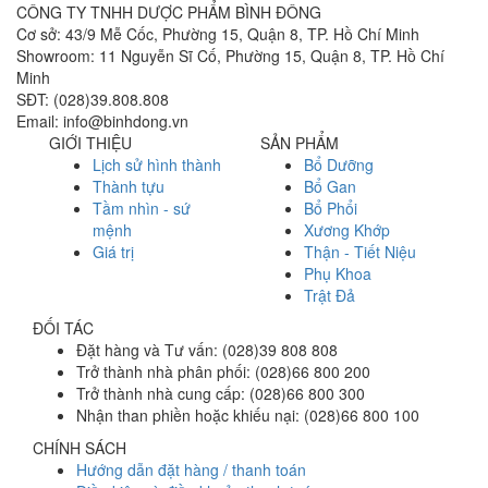
CÔNG TY TNHH DƯỢC PHẨM BÌNH ĐÔNG
Cơ sở: 43/9 Mễ Cốc, Phường 15, Quận 8, TP. Hồ Chí Minh
Showroom: 11 Nguyễn Sĩ Cố, Phường 15, Quận 8, TP. Hồ Chí
Minh
SĐT: (028)39.808.808
Email: info@binhdong.vn
GIỚI THIỆU
SẢN PHẨM
Lịch sử hình thành
Bổ Dưỡng
Thành tựu
Bổ Gan
Tầm nhìn - sứ
Bổ Phổi
mệnh
Xương Khớp
Giá trị
Thận - Tiết Niệu
Phụ Khoa
Trật Đả
ĐỐI TÁC
Đặt hàng và Tư vấn: (028)39 808 808
Trở thành nhà phân phối: (028)66 800 200
Trở thành nhà cung cấp: (028)66 800 300
Nhận than phiền hoặc khiếu nại: (028)66 800 100
CHÍNH SÁCH
Hướng dẫn đặt hàng / thanh toán