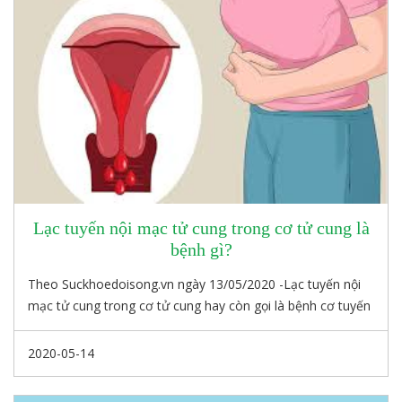
Lạc tuyến nội mạc tử cung trong cơ tử cung là
bệnh gì?
Theo Suckhoedoisong.vn ngày 13/05/2020 -Lạc tuyến nội
mạc tử cung trong cơ tử cung hay còn gọi là bệnh cơ tuyến
tử cung (LTNMTCTC) là hiện tượng các mô tuyến trong nội
mạc tử cung xuất hiện và phát triển trong lớp cơ tử cung.
2020-05-14
Bình thường biểu mô tuyến chỉ có ở lớp nội mạc tử cung,
có chu kỳ phát triển và thoái triển theo chu kỳ hormon sinh