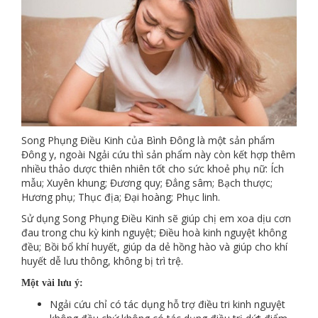
Song Phụng Điều Kinh của Bình Đông là một sản phẩm
Đông y, ngoài Ngải cứu thì sản phẩm này còn kết hợp thêm
nhiều thảo dược thiên nhiên tốt cho sức khoẻ phụ nữ: Ích
mẫu; Xuyên khung; Đương quy; Đẳng sâm; Bạch thược;
Hương phụ; Thục địa; Đại hoàng; Phục linh.
Sử dụng Song Phụng Điều Kinh sẽ giúp chị em xoa dịu cơn
đau trong chu kỳ kinh nguyệt; Điều hoà kinh nguyệt không
đều; Bồi bổ khí huyết, giúp da dẻ hồng hào và giúp cho khí
huyết dễ lưu thông, không bị trì trệ.
Một vài lưu ý:
Ngải cứu chỉ có tác dụng hỗ trợ điều tri kinh nguyệt