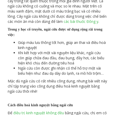
cây trồng rất quen thuộc trong mỗi gia đình người Việt. Lá
ngải cứu không có cuống và mọc so le nhau. Mặt trên có
màu xanh đậm, mặt dưới có màu trắng bạc và có nhiều
lông. Cây ngải cứu không chỉ được dùng trong việc chế biến
các món ăn mà còn dùng để làm
các bài thuốc Đông y
.
Trong y học cổ truyền, ngải cứu được sử dụng rộng rãi trong
việc:
Giúp máu lưu thông tốt hơn, giúp an thai và điều hoà
kinh nguyệt
Khi kết hợp với một vài nguyên liệu khác, ngải cứu
còn giúp chữa đau đầu, đau bụng, đầy hơi, các biểu
hiện khó chịu đến đường tiêu hoá
Ngải cứu còn được ghi nhận có thể hỗ trợ một vài
biểu hiện như: đau dạ dày do lạnh, ra mồ hôi trộm…
Mặc dù ngải cứu có rất nhiều công dụng, nhưng bài viết này
chỉ tập trung vào công dụng điều hoà kinh nguyệt bằng
ngải cứu thôi nhé!
Cách điều hoà kinh nguyệt bằng ngải cứu
Để
điều trị kinh nguyệt không đều
bằng ngải cứu, chị em có