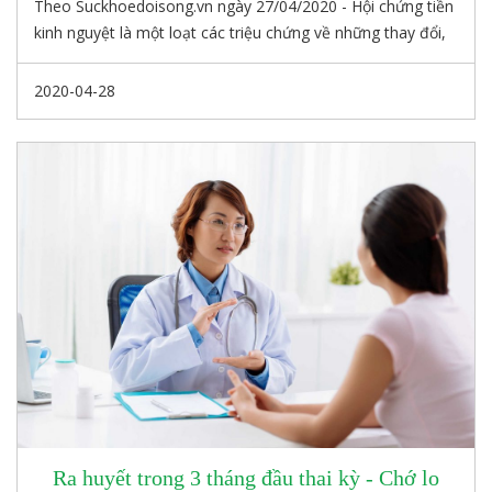
Theo Suckhoedoisong.vn ngày 27/04/2020 - Hội chứng tiền
kinh nguyệt là một loạt các triệu chứng về những thay đổi,
rối loạn tâm sinh lý, hành vi của nữ giới trong khoảng thời
gian trước chu kỳ kinh nguyệt.
2020-04-28
Ra huyết trong 3 tháng đầu thai kỳ - Chớ lo