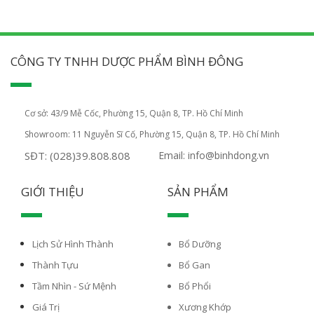
CÔNG TY TNHH DƯỢC PHẨM BÌNH ĐÔNG
Cơ sở: 43/9 Mễ Cốc, Phường 15, Quận 8, TP. Hồ Chí Minh
Showroom: 11 Nguyễn Sĩ Cố, Phường 15, Quận 8, TP. Hồ Chí Minh
SĐT: (028)39.808.808
Email: info@binhdong.vn
GIỚI THIỆU
SẢN PHẨM
Lịch Sử Hình Thành
Bổ Dưỡng
Thành Tựu
Bổ Gan
Tầm Nhìn - Sứ Mệnh
Bổ Phổi
Giá Trị
Xương Khớp