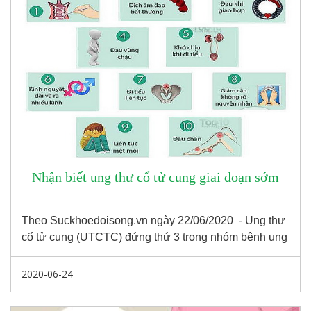
Nhận biết ung thư cổ tử cung giai đoạn sớm
Theo Suckhoedoisong.vn ngày 22/06/2020 - Ung thư
cổ tử cung (UTCTC) đứng thứ 3 trong nhóm bệnh ung
thư gây tử vong cao nhất ở nữ giới, sau ung thư vú và
ung thư buồng trứng.
2020-06-24