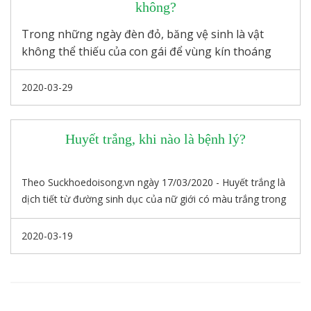
không?
Trong những ngày đèn đỏ, băng vệ sinh là vật
không thể thiếu của con gái để vùng kín thoáng
sạch mỗi ngày cũng như giúp ngăn ngừa vi khuẩn,
để bạn luôn cảm thấy thoải mái, tự tin hơn.
2020-03-29
Huyết trắng, khi nào là bệnh lý?
Theo Suckhoedoisong.vn ngày 17/03/2020 - Huyết trắng là
dịch tiết từ đường sinh dục của nữ giới có màu trắng trong
hơi tanh, có nhiệm vụ bôi trơn, giữ ẩm, ổn định môi trường
đường sinh dục nhằm hạn chế sự phát triển của các vi
2020-03-19
khuẩn thâm nhập cơ thể gây bệnh.