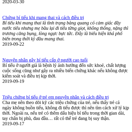
2020-03-30
Chứng bí tiểu khi mang thai và cách điều trị
Bí tiểu khi mang thai là tình trạng bàng quang có cảm giác đầy
nước tiểu nhưng mẹ bầu lại đi tiểu từng giọt, không thông, nặng thì
trương căng bụng, lòng ngực bực tức. Đây là biểu hiện khá phổ
biến trong thời kỳ đầu mang thai.
2019-09-22
Nguyên nhân gây bí tiểu cấp ở người cao tuổi
Bí tiểu ở người già là bệnh lý ảnh hưởng đến sức khoẻ, chất lượng
cuộc sống cũng như gây ra nhiều biến chứng khác nếu không được
kiểm soát và điều trị kịp thời.
2019-09-19
Triệu chứng bí tiểu ở trẻ em nguyên nhân và cách điều trị
Cha mẹ nên theo dõi kỹ các triệu chứng của trẻ, nếu thấy trẻ cả
ngày không buồn tiểu, không đi tiểu được thì nên tìm cách xử lý kịp
thời. Ngoài ra, nếu trẻ có thêm dấu hiệu bí tiểu trong thời gian dài,
tay chân bị phù, đau đầu… rất có thể trẻ đang bị suy thận.
2019-09-17