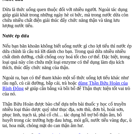
Dừa là thức uống quen thuộc đối với nhiều người. Ngoài tác dụng
giúp giải khát trong những ngày hè oi bức, mà trong nước dừa còn
chứa nhiều chất điện giải thúc đẩy chức năng thận và tăng lưu
lượng nước tiểu.
Nước ép dứa
Nếu bạn băn khoăn không biết uống nước gì cho lợi tiểu thì nước ép
dứa chính là câu trả lời dành cho bạn. Trong quả dứa nhiều nhiều
chất dinh dưỡng, chất chống oxy hoá tốt cho cơ thể. Đặc biệt, trong
loại quả này còn chứa một loại enzyme có thể dụng làm dịu kích
thích, thúc đẩy chức năng của thận.
Ngoài ra, bạn có thể tham khảo một số thức uống lợi tiểu khác như
râu ngô, củ cải đường, bắp cải, trà hoặc
dùng Thận Bửu Hoàn của
Bình Đông
sẽ giúp cân bằng và bồi bổ để Thận thực hiện tốt vai trò
của nó.
Thận Bửu Hoàn được bào chế dựa trên bài thuốc y học cổ truyền
nhiều loại thảo dược quý như thục địa, sơn thù, đơn bì, hoài sơn,
phục linh, trạch tả, phá cố chỉ… tác dụng hỗ trợ bổ thận âm, bổ
huyết trong các trường hợp đau lưng, mỏi gối, nước tiểu vàng đục, ù
tai, hoa mắt, chóng mặt do can thận âm hư.