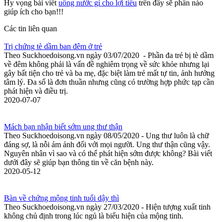
Hy vọng bài viết
uống nước gì cho lợi tiểu
trên đây sẽ phần nào
giúp ích cho bạn!!!
Các tin liên quan
Trị chứng tè dầm ban đêm ở trẻ
Theo Suckhoedoisong.vn ngày 03/07/2020 - Phần đa trẻ bị tè dầm
về đêm không phải là vấn đề nghiêm trọng về sức khỏe nhưng lại
gây bất tiện cho trẻ và ba mẹ, đặc biệt làm trẻ mất tự tin, ảnh hưởng
tâm lý. Đa số là đơn thuần nhưng cũng có trường hợp phức tạp cần
phát hiện và điều trị.
2020-07-07
Mách bạn nhận biết sớm ung thư thận
Theo Suckhoedoisong.vn ngày 08/05/2020 - Ung thư luôn là chữ
đáng sợ, là nỗi ám ảnh đối với mọi người. Ung thư thận cũng vậy.
Nguyên nhân vì sao và có thể phát hiện sớm được không? Bài viết
dưới đây sẽ giúp bạn thông tin về căn bệnh này.
2020-05-12
Bàn về chứng mộng tinh tuổi dậy thì
Theo Suckhoedoisong.vn ngày 27/03/2020 - Hiện tượng xuất tinh
không chủ định trong lúc ngủ là biểu hiện của mộng tinh.