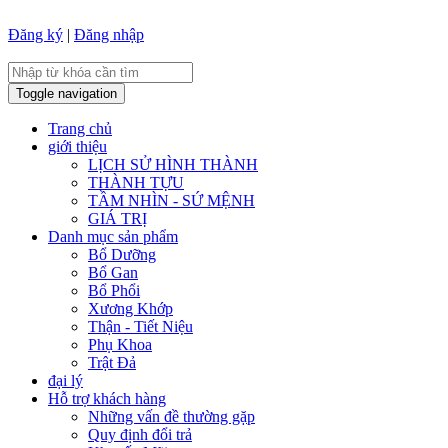
Đăng ký
|
Đăng nhập
Toggle navigation
Trang chủ
giới thiệu
LỊCH SỬ HÌNH THÀNH
THÀNH TỰU
TẦM NHÌN - SỨ MỆNH
GIÁ TRỊ
Danh mục sản phẩm
Bổ Dưỡng
Bổ Gan
Bổ Phổi
Xương Khớp
Thận - Tiết Niệu
Phụ Khoa
Trật Đả
đại lý
Hỗ trợ khách hàng
Những vấn đề thường gặp
Quy định đổi trả