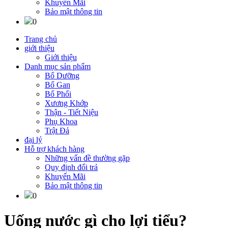
Khuyến Mãi
Bảo mật thông tin
0
Trang chủ
giới thiệu
Giới thiệu
Danh mục sản phẩm
Bổ Dưỡng
Bổ Gan
Bổ Phổi
Xương Khớp
Thận - Tiết Niệu
Phụ Khoa
Trật Đả
đại lý
Hỗ trợ khách hàng
Những vấn đề thường gặp
Quy định đổi trả
Khuyến Mãi
Bảo mật thông tin
0
Uống nước gì cho lợi tiểu?