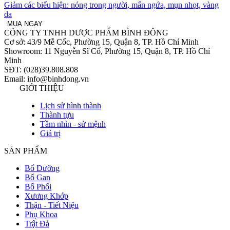
Giảm các biểu hiện: nóng trong người, mẩn ngứa, mụn nhọt, vàng
da
MUA NGAY
CÔNG TY TNHH DƯỢC PHẨM BÌNH ĐÔNG
Cơ sở: 43/9 Mễ Cốc, Phường 15, Quận 8, TP. Hồ Chí Minh
Showroom: 11 Nguyễn Sĩ Cố, Phường 15, Quận 8, TP. Hồ Chí
Minh
SĐT: (028)39.808.808
Email: info@binhdong.vn
GIỚI THIỆU
Lịch sử hình thành
Thành tựu
Tầm nhìn - sứ mệnh
Giá trị
SẢN PHẨM
Bổ Dưỡng
Bổ Gan
Bổ Phổi
Xương Khớp
Thận - Tiết Niệu
Phụ Khoa
Trật Đả