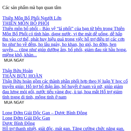
Các sản phẩm mà bạn quan tâm
Thiên Môn Bổ Phổi Người Lớn
THIÊN MÔN BỔ PHỔI
Thiên môn bổ phổi – Bảo vệ “lá phổi” của bạn từ bên trong Thiên
Môn Bổ Phổi có tính hàn, dạng nước, vị the mát dễ uống, dễ hấp
thu vào cơ thể, phát huy hiệu quả trong việc hỗ trợ điều trị các cơn
ho như ho về đêm, ho lâu ngày, ho khan, ho gió, ho đờm, hen
suyễn,... cũng như giúp dưỡng âm, bổ phổi, giảm đau rát hầu họng,
miệng khô, khàn...
MUA NGAY
Thận Bửu Hoàn
THẬN BỬU HOÀN
Thận Bửu hoàn gồm các thành phần phối hợp theo lý luận Y học cổ
truyền giúp: Hỗ trợ bổ thận âm, bổ huyết ở nam và nữ, giúp giảm
đau lưng mỏi gối, nước tiểu vàng đục, ù tai, hoa mắt Hỗ trợ giảm
tình trạng di tinh, mộng tinh ở nam
MUA NGAY
Long Đởm Giải Độc Gan – Dược Bình Đông
Long Đởm Giải Độc Gan
Dược Bình Đông
Hỗ trợ thanh nhiệt, giải độc, mát gan. Tăng cường chức năng gan.