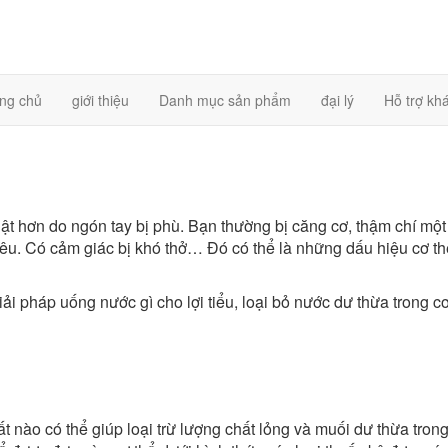
ng chủ
giới thiệu
Danh mục sản phẩm
đại lý
Hỗ trợ kh
t hơn do ngón tay bị phù. Bạn thường bị căng cơ, thậm chí một
tiêu. Có cảm giác bị khó thở… Đó có thể là những dấu hiệu cơ t
ải pháp uống nước gì cho lợi tiểu, loại bỏ nước dư thừa trong cơ
ất nào có thể giúp loại trừ lượng chất lỏng và muối dư thừa tron