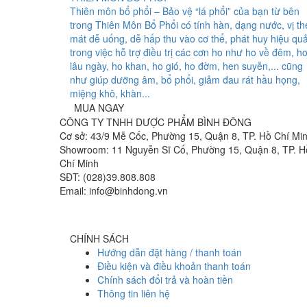
Thiên môn bổ phổi – Bảo vệ “lá phổi” của bạn từ bên
trong Thiên Môn Bổ Phổi có tính hàn, dạng nước, vị th
mát dễ uống, dễ hấp thu vào cơ thể, phát huy hiệu qu
trong việc hỗ trợ điều trị các cơn ho như ho về đêm, h
lâu ngày, ho khan, ho gió, ho đờm, hen suyễn,... cũng
như giúp dưỡng âm, bổ phổi, giảm đau rát hầu họng,
miệng khô, khàn...
MUA NGAY
CÔNG TY TNHH DƯỢC PHẨM BÌNH ĐÔNG
Cơ sở: 43/9 Mễ Cốc, Phường 15, Quận 8, TP. Hồ Chí Mi
Showroom: 11 Nguyễn Sĩ Cố, Phường 15, Quận 8, TP. H
Chí Minh
SĐT: (028)39.808.808
Email: info@binhdong.vn
CHÍNH SÁCH
Hướng dẫn đặt hàng / thanh toán
Điều kiện và điều khoản thanh toán
Chính sách đổi trả và hoàn tiền
Thông tin liên hệ