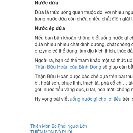
Nước dừa
Dừa là thức uống quen thuộc đối với nhiều ngư
trong nước dừa còn chứa nhiều chất điện giải 
Nước ép dứa
Nếu bạn băn khoăn không biết uống nước gì cho 
dứa nhiều nhiều chất dinh dưỡng, chất chống ox
enzyme có thể dụng làm dịu kích thích, thúc đ
Ngoài ra, bạn có thể tham khảo một số thức uốn
Thận Bửu Hoàn của Bình Đông
sẽ giúp cân bằn
Thận Bửu Hoàn được bào chế dựa trên bài thuốc
bì, hoài sơn, phục linh, trạch tả, phá cố chỉ… 
gối, nước tiểu vàng đục, ù tai, hoa mắt, chóng
Hy vọng bài viết
uống nước gì cho lợi tiểu
trên 
Thiên Môn Bổ Phổi Người Lớn
THIÊN MÔN BỔ PHỔI