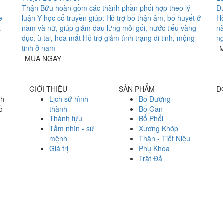
Thận Bửu hoàn gồm các thành phần phối hợp theo lý
D
e
luận Y học cổ truyền giúp: Hỗ trợ bổ thận âm, bổ huyết ở
Hỗ
ả
nam và nữ, giúp giảm đau lưng mỏi gối, nước tiểu vàng
nă
o
đục, ù tai, hoa mắt Hỗ trợ giảm tình trạng di tinh, mộng
ng
tinh ở nam
MUA NGAY
GIỚI THIỆU
SẢN PHẨM
Đ
nh
Lịch sử hình
Bổ Dưỡng
ồ
thành
Bổ Gan
Thành tựu
Bổ Phổi
Tầm nhìn - sứ
Xương Khớp
mệnh
Thận - Tiết Niệu
Giá trị
Phụ Khoa
Trật Đả