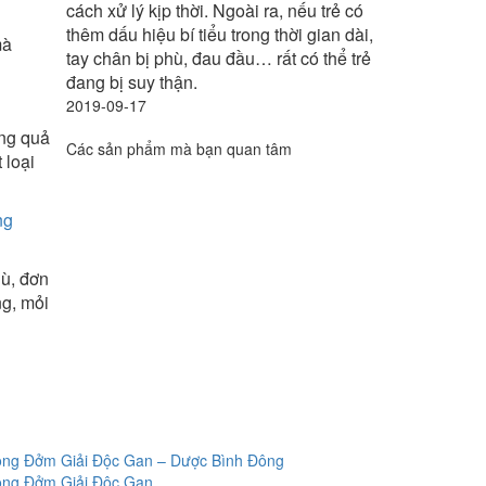
cách xử lý kịp thời. Ngoài ra, nếu trẻ có
thêm dấu hiệu bí tiểu trong thời gian dài,
mà
tay chân bị phù, đau đầu… rất có thể trẻ
đang bị suy thận.
2019-09-17
ong quả
Các sản phẩm mà bạn quan tâm
 loại
ng
hù, đơn
ng, mỏi
ong Đởm Giải Độc Gan – Dược Bình Đông
ong Đởm Giải Độc Gan