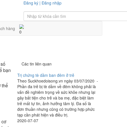
Đăng ký
|
Đăng nhập
ách hàng
0
 số
Các tin liên quan
hể bạn
Trị chứng tè dầm ban đêm ở trẻ
Theo Suckhoedoisong.vn ngày 03/07/2020 -
 thể
Phần đa trẻ bị tè dầm về đêm không phải là
vấn đề nghiêm trọng về sức khỏe nhưng lại
gây bất tiện cho trẻ và ba mẹ, đặc biệt làm
trẻ mất tự tin, ảnh hưởng tâm lý. Đa số là
đơn thuần nhưng cũng có trường hợp phức
tạp cần phát hiện và điều trị.
2020-07-07
g cơ