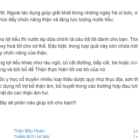
ời. Ngoài tác dụng giúp giải khát trong những ngày hè oi bức, 
thúc đẩy chức năng thận và tăng lưu lượng nước tiểu.
lợi tiểu thì nước ép dứa chính là câu trả lời dành cho bạn. Tr
y hoá tốt cho cơ thể. Đặc biệt, trong loại quả này còn chứa một
ẩy chức năng của thận.
g lợi tiểu khác như râu ngô, củ cải đường, bắp cải, trà hoặc
dù
g và bồi bổ để Thận thực hiện tốt vai trò của nó.
 y học cổ truyền nhiều loại thảo dược quý như thục địa, sơn t
tác dụng hỗ trợ bổ thận âm, bổ huyết trong các trường hợp đau lư
 mặt do can thận âm hư.
đây sẽ phần nào giúp ích cho bạn!!!
Thận Bửu Hoàn
L
THẬN BỬU HOÀN
L