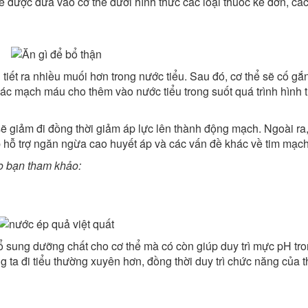
hể được đưa vào cơ thể dưới hình thức các loại thuốc kê đơn, các
 tiết ra nhiều muối hơn trong nước tiểu. Sau đó, cơ thể sẽ cố gắ
ác mạch máu cho thêm vào nước tiểu trong suốt quá trình hình 
ẽ giảm đi đồng thời giảm áp lực lên thành động mạch. Ngoài ra
p hỗ trợ ngăn ngừa cao huyết áp và các vấn đề khác về tim mạch
ho bạn tham khảo:
ổ sung dưỡng chất cho cơ thể mà có còn giúp duy trì mực pH tr
g ta đi tiểu thường xuyên hơn, đồng thời duy trì chức năng của t