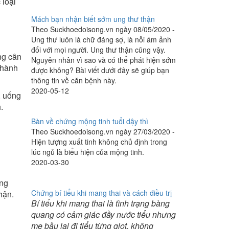
 loại
Mách bạn nhận biết sớm ung thư thận
Theo Suckhoedoisong.vn ngày 08/05/2020 -
Ung thư luôn là chữ đáng sợ, là nỗi ám ảnh
đối với mọi người. Ung thư thận cũng vậy.
ng cân
Nguyên nhân vì sao và có thể phát hiện sớm
thành
được không? Bài viết dưới đây sẽ giúp bạn
thông tin về căn bệnh này.
2020-05-12
, uống
.
Bàn về chứng mộng tinh tuổi dậy thì
Theo Suckhoedoisong.vn ngày 27/03/2020 -
Hiện tượng xuất tinh không chủ định trong
lúc ngủ là biểu hiện của mộng tinh.
2020-03-30
ong
Chứng bí tiểu khi mang thai và cách điều trị
hận.
Bí tiểu khi mang thai là tình trạng bàng
quang có cảm giác đầy nước tiểu nhưng
mẹ bầu lại đi tiểu từng giọt, không