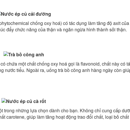
phytochemical chống oxy hoá) có tác dụng làm tăng độ axit củ
thúc đẩy chức năng của thận và ngăn ngừa hình thành sỏi thận.
có chứa một chất chống oxy hoá gọi là flavonoid, chất này có t
g nước tiểu. Ngoài ra, uống trà bồ công anh hàng ngày còn giúp
 một trong những lựa chọn dành cho bạn. Không chỉ cung cấp dư
t carotene, giúp làm tăng hoạt động trao đổi chất, loại bỏ chất 