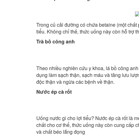
Trong củ cải đường có chứa betaine (một chất 
tiểu. Không chỉ thế, thức uống này còn hỗ trợ 
Trà bồ công anh
Theo nhiều nghiên cứu y khoa, lá bồ công anh 
dụng làm sạch thận, sạch máu và tăng lưu lượn
độc thận và ngừa các bệnh về thận.
Nước ép cà rốt
Uống nước gì cho lợi tiểu? Nước ép cà rốt là
chất cho cơ thể, thức uống này còn cung cấp chấ
và chất béo lắng đọng