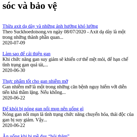
sóc và bảo vệ
Thừa axit dạ dày và những ảnh hưởng khó lường
Theo Suckhoedoisong.vn ngày 08/07/2020 - Axit dạ dày là một
trong những thành phần quan...
2020-07-09
Làm sao để cải thiện gan
Khi chức năng gan suy giảm sẽ khiến cơ thể mệt mỏi, để hạn chế
tình trạng gan quá tải,...
2020-06-30
Thực phẩm tốt cho gan nhiễm mỡ
Gan nhiễm mỡ là một trong những căn bệnh nguy hiểm với diễn
tiến khá thầm lặng. Nếu không...
2020-06-22
Để khỏi bị nóng gan nổi mụn nên uống gì
Nóng gan nổi mụn là tình trạng chức năng chuyển hóa, thải độc của
gan bị suy giảm. Vậy...
2020-06-22
Ăn uống khi bị mề đay “hỏi thăm”