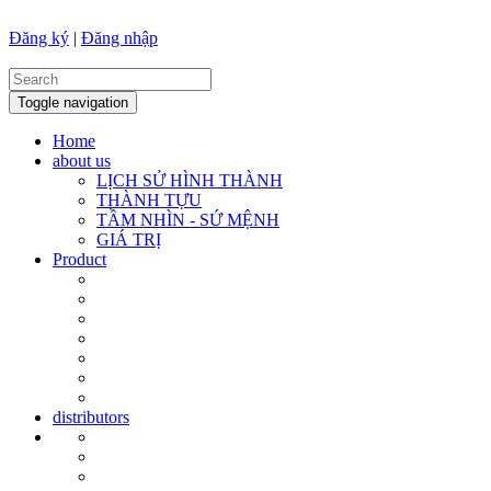
Đăng ký
|
Đăng nhập
Toggle navigation
Home
about us
LỊCH SỬ HÌNH THÀNH
THÀNH TỰU
TẦM NHÌN - SỨ MỆNH
GIÁ TRỊ
Product
distributors