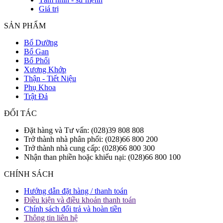
Giá trị
SẢN PHẨM
Bổ Dưỡng
Bổ Gan
Bổ Phổi
Xương Khớp
Thận - Tiết Niệu
Phụ Khoa
Trật Đả
ĐỐI TÁC
Đặt hàng và Tư vấn: (028)39 808 808
Trở thành nhà phân phối: (028)66 800 200
Trở thành nhà cung cấp: (028)66 800 300
Nhận than phiền hoặc khiếu nại: (028)66 800 100
CHÍNH SÁCH
Hướng dẫn đặt hàng / thanh toán
Điều kiện và điều khoản thanh toán
Chính sách đổi trả và hoàn tiền
Thông tin liên hệ