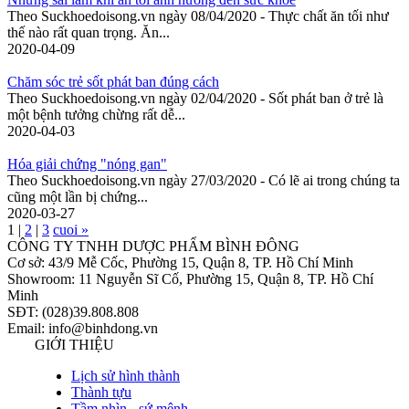
Theo Suckhoedoisong.vn ngày 08/04/2020 - Thực chất ăn tối như
thế nào rất quan trọng. Ăn...
2020-04-09
Chăm sóc trẻ sốt phát ban đúng cách
Theo Suckhoedoisong.vn ngày 02/04/2020 - Sốt phát ban ở trẻ là
một bệnh tưởng chừng rất dễ...
2020-04-03
Hóa giải chứng "nóng gan"
Theo Suckhoedoisong.vn ngày 27/03/2020 - Có lẽ ai trong chúng ta
cũng một lần bị chứng...
2020-03-27
1
|
2
|
3
cuoi »
CÔNG TY TNHH DƯỢC PHẨM BÌNH ĐÔNG
Cơ sở: 43/9 Mễ Cốc, Phường 15, Quận 8, TP. Hồ Chí Minh
Showroom: 11 Nguyễn Sĩ Cố, Phường 15, Quận 8, TP. Hồ Chí
Minh
SĐT: (028)39.808.808
Email: info@binhdong.vn
GIỚI THIỆU
Lịch sử hình thành
Thành tựu
Tầm nhìn - sứ mệnh