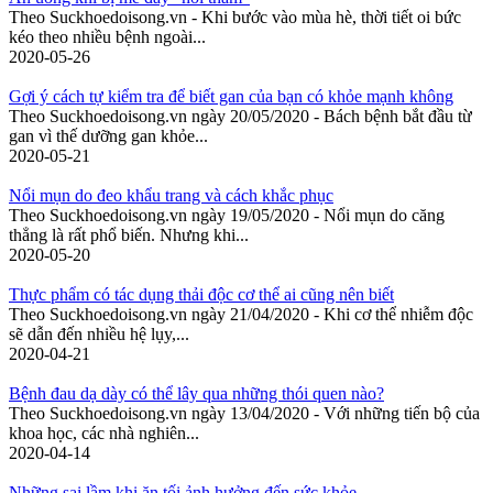
Theo Suckhoedoisong.vn - Khi bước vào mùa hè, thời tiết oi bức
kéo theo nhiều bệnh ngoài...
2020-05-26
Gợi ý cách tự kiểm tra để biết gan của bạn có khỏe mạnh không
Theo Suckhoedoisong.vn ngày 20/05/2020 - Bách bệnh bắt đầu từ
gan vì thế dưỡng gan khỏe...
2020-05-21
Nổi mụn do đeo khẩu trang và cách khắc phục
Theo Suckhoedoisong.vn ngày 19/05/2020 - Nổi mụn do căng
thẳng là rất phổ biến. Nhưng khi...
2020-05-20
Thực phẩm có tác dụng thải độc cơ thể ai cũng nên biết
Theo Suckhoedoisong.vn ngày 21/04/2020 - Khi cơ thể nhiễm độc
sẽ dẫn đến nhiều hệ lụy,...
2020-04-21
Bệnh đau dạ dày có thể lây qua những thói quen nào?
Theo Suckhoedoisong.vn ngày 13/04/2020 - Với những tiến bộ của
khoa học, các nhà nghiên...
2020-04-14
Những sai lầm khi ăn tối ảnh hưởng đến sức khỏe