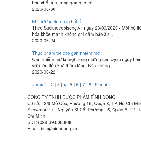
hạn chế tình trạng gan quá tải,...
2020-06-30
Khi đường tiêu hóa bất ổn
Theo Suckhoedoisong.vn ngày 23/06/2020 - Một hệ ti
hóa khỏe mạnh không chỉ đảm bảo ăn...
2020-06-24
Thực phẩm tốt cho gan nhiễm mỡ
Gan nhiễm mỡ là một trong những căn bệnh nguy hiể
với diễn tiến khá thầm lặng. Nếu không...
2020-06-22
« dau
1
|
2
|
3
|
4
|
5
|
6
|
7
|
8
|
9
cuoi »
CÔNG TY TNHH DƯỢC PHẨM BÌNH ĐÔNG
Cơ sở: 43/9 Mễ Cốc, Phường 15, Quận 8, TP. Hồ Chí Mi
Showroom: 11 Nguyễn Sĩ Cố, Phường 15, Quận 8, TP. H
Chí Minh
SĐT: (028)39.808.808
Email: info@binhdong.vn