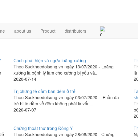
me
about us
Product
distributors
0
ở
Cách phát hiện và ngừa loãng xương
Th
Theo Suckhoedoisong.vn ngày 13/07/2020 - Loãng
Th
n
xương là bệnh lý làm cho xương bị yếu và...
là
2020-07-14
2
Trị chứng tè dầm ban đêm ở trẻ
Ta
Theo Suckhoedoisong.vn ngày 03/07/2020 - Phần đa
k
trẻ bị tè dầm về đêm không phải là vấn...
Th
2020-07-07
bệ
2
Chứng thoát thư trong Đông Y
T
để
Theo Suckhoedoisong.vn ngày 28/06/2020 - Chứng
Ng