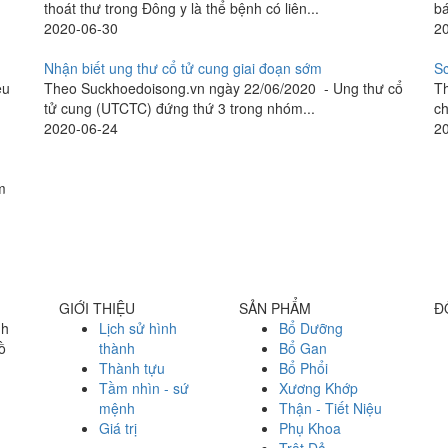
thoát thư trong Đông y là thể bệnh có liên...
bá
2020-06-30
2
Nhận biết ung thư cổ tử cung giai đoạn sớm
Sơ
êu
Theo Suckhoedoisong.vn ngày 22/06/2020 - Ung thư cổ
Th
tử cung (UTCTC) đứng thứ 3 trong nhóm...
ch
2020-06-24
2
m
GIỚI THIỆU
SẢN PHẨM
Đ
nh
Lịch sử hình
Bổ Dưỡng
ồ
thành
Bổ Gan
Thành tựu
Bổ Phổi
Tầm nhìn - sứ
Xương Khớp
mệnh
Thận - Tiết Niệu
Giá trị
Phụ Khoa