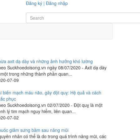
Đăng ký
|
Đăng nhập
ừa axit dạ dày và những ảnh hưởng khó lường
eo Suckhoedoisong.vn ngày 08/07/2020 - Axit dạ dày
 một trong những thành phần quan...
020-07-09
i biến mạch máu não, gây đột quỵ: Hệ quả và cách
hắc phục
eo Suckhoedoisong.vn 02/07/2020 - Đột quỵ là một
nh lý tim mạch nguy hiểm, liên quan...
020-07-02
huốc giảm sưng bầm sau nâng mũi
uyên nhân có thể là do trong quá trình nâng mũi, các