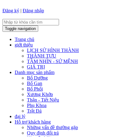
Đăng ký
|
Đăng nhập
Toggle navigation
Trang chủ
giới thiệu
LỊCH SỬ HÌNH THÀNH
THÀNH TỰU
TẦM NHÌN - SỨ MỆNH
GIÁ TRỊ
Danh mục sản phẩm
Bổ Dưỡng
Bổ Gan
Bổ Phổi
Xương Khớp
Thận - Tiết Niệu
Phụ Khoa
Trật Đả
đại lý
Hỗ trợ khách hàng
Những vấn đề thường gặp
Quy định đổi trả