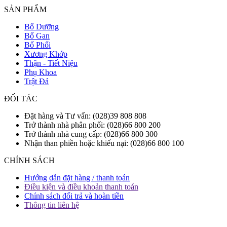
SẢN PHẨM
Bổ Dưỡng
Bổ Gan
Bổ Phổi
Xương Khớp
Thận - Tiết Niệu
Phụ Khoa
Trật Đả
ĐỐI TÁC
Đặt hàng và Tư vấn: (028)39 808 808
Trở thành nhà phân phối: (028)66 800 200
Trở thành nhà cung cấp: (028)66 800 300
Nhận than phiền hoặc khiếu nại: (028)66 800 100
CHÍNH SÁCH
Hướng dẫn đặt hàng / thanh toán
Điều kiện và điều khoản thanh toán
Chính sách đổi trả và hoàn tiền
Thông tin liên hệ