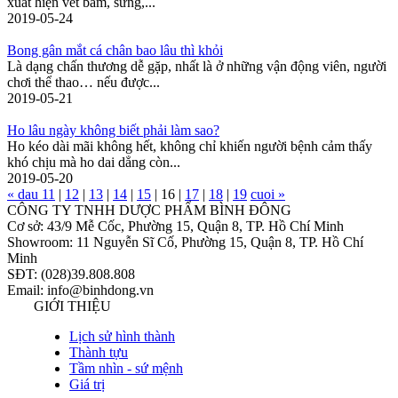
xuất hiện vết bầm, sưng,...
2019-05-24
Bong gân mắt cá chân bao lâu thì khỏi
Là dạng chấn thương dễ gặp, nhất là ở những vận động viên, người
chơi thể thao… nếu được...
2019-05-21
Ho lâu ngày không biết phải làm sao?
Ho kéo dài mãi không hết, không chỉ khiến người bệnh cảm thấy
khó chịu mà ho dai dẳng còn...
2019-05-20
« dau
11
|
12
|
13
|
14
|
15
|
16
|
17
|
18
|
19
cuoi »
CÔNG TY TNHH DƯỢC PHẨM BÌNH ĐÔNG
Cơ sở: 43/9 Mễ Cốc, Phường 15, Quận 8, TP. Hồ Chí Minh
Showroom: 11 Nguyễn Sĩ Cố, Phường 15, Quận 8, TP. Hồ Chí
Minh
SĐT: (028)39.808.808
Email: info@binhdong.vn
GIỚI THIỆU
Lịch sử hình thành
Thành tựu
Tầm nhìn - sứ mệnh
Giá trị