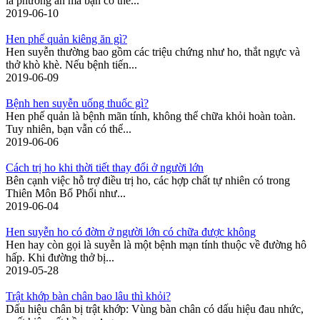
là phương án mà bạn có thể...
2019-06-10
Hen phế quản kiêng ăn gì?
Hen suyễn thường bao gồm các triệu chứng như ho, thắt ngực và
thở khò khè. Nếu bệnh tiến...
2019-06-09
Bệnh hen suyễn uống thuốc gì?
Hen phế quản là bệnh mãn tính, không thể chữa khỏi hoàn toàn.
Tuy nhiên, bạn vẫn có thể...
2019-06-06
Cách trị ho khi thời tiết thay đổi ở người lớn
Bên cạnh việc hỗ trợ điều trị ho, các hợp chất tự nhiên có trong
Thiên Môn Bổ Phổi như...
2019-06-04
Hen suyễn ho có đờm ở người lớn có chữa được không
Hen hay còn gọi là suyễn là một bệnh mạn tính thuộc về đường hô
hấp. Khi đường thở bị...
2019-05-28
Trật khớp bàn chân bao lâu thì khỏi?
Dấu hiệu chân bị trật khớp: Vùng bàn chân có dấu hiệu đau nhức,