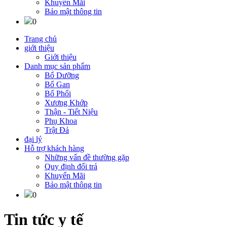
Khuyến Mãi
Bảo mật thông tin
0
Trang chủ
giới thiệu
Giới thiệu
Danh mục sản phẩm
Bổ Dưỡng
Bổ Gan
Bổ Phổi
Xương Khớp
Thận - Tiết Niệu
Phụ Khoa
Trật Đả
đại lý
Hỗ trợ khách hàng
Những vấn đề thường gặp
Quy định đổi trả
Khuyến Mãi
Bảo mật thông tin
0
Tin tức y tế