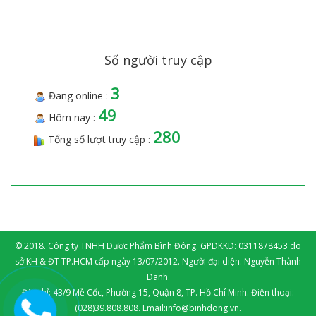
Số người truy cập
3
Đang online :
49
Hôm nay :
280
Tổng số lượt truy cập :
© 2018. Công ty TNHH Dược Phẩm Bình Đông. GPDKKD: 0311878453 do
sở KH & ĐT TP.HCM cấp ngày 13/07/2012. Người đại diện: Nguyễn Thành
Danh.
Địa chỉ: 43/9 Mễ Cốc, Phường 15, Quận 8, TP. Hồ Chí Minh. Điện thoại:
(028)39.808.808. Email:info@binhdong.vn.