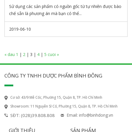
Sử dụng các sản phẩm có nguồn gốc từ tự nhiên được bào
chế sẵn là phương án mà bạn có thể...
2019-06-10
« dau
1
|
2
|
3
|
4
|
5
cuoi »
CÔNG TY TNHH DƯỢC PHẨM BÌNH ĐÔNG
Cơ sở: 43/9 Mễ Cốc, Phường 15, Quận 8, TP. Hồ Chí Minh
Showroom: 11 Nguyễn Sĩ Cố, Phường 15, Quận 8, TP. Hồ Chí Minh
SĐT: (028)39.808.808
Email: info@binhdong.vn
GIỚI THIỆU
SẢN PHẨM